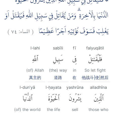
۞ فَلْيُقَاتِلْ فِيْ سَبِيْلِ اللّٰهِ الَّذِيْنَ يَشْرُوْنَ الْحَيٰوةَ
الدُّنْيَا بِالْاٰخِرَةِ ۗ وَمَنْ يُّقَاتِلْ فِيْ سَبِيْلِ اللّٰهِ فَيُقْتَلْ اَوْ
)
٧٤
النساء:
(
يَغْلِبْ فَسَوْفَ نُؤْتِيْهِ اَجْرًا عَظِيْمًا
l-lahi
sabīli
fī
falyuqātil
فَلْيُقَٰتِلْ
فِى
سَبِيلِ
ٱللَّهِ
(of) Allah
(the) way
in
So let fight
真主的
道路
在
他战斗|使|然后
l-dun'yā
l-ḥayata
yashrūna
alladhīna
ٱلَّذِينَ
يَشْرُونَ
ٱلْحَيَوٰةَ
ٱلدُّنْيَا
(of) the world
the life
sell
those who