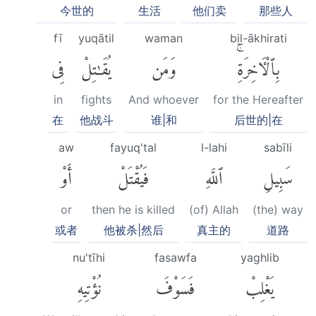
今世的
生活
他们卖
那些人
fī
yuqātil
waman
bil-ākhirati
بِٱلْءَاخِرَةِۚ
وَمَن
يُقَٰتِلْ
فِى
in
fights
And whoever
for the Hereafter
在
他战斗
谁|和
后世的|在
aw
fayuq'tal
l-lahi
sabīli
سَبِيلِ
ٱللَّهِ
فَيُقْتَلْ
أَوْ
or
then he is killed
(of) Allah
(the) way
或者
他被杀|然后
真主的
道路
nu'tīhi
fasawfa
yaghlib
يَغْلِبْ
فَسَوْفَ
نُؤْتِيهِ