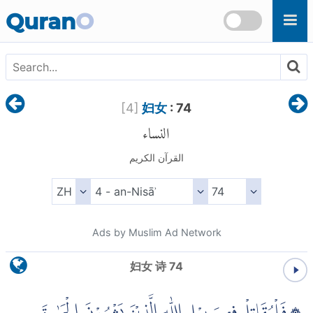
Skip to main content
Quran
O
[
4
]
妇女
: 74
النساء
القرآن الكريم
Ads by Muslim Ad Network
妇女 诗 74