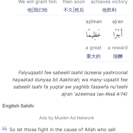
We will grant him
then soon
achieves victory
他|我们给
不久|然后
他胜利
ʿaẓīman
ajran
أَجْرًا
عَظِيمًا
a great
a reward
重大的
报酬
Falyuqaatil fee sabeelil laahil lazeena yashroonal
hayaatad dunyaa bil Aakhirah; wa many-uqaatil fee
sabeelil laahi fa yuqtal aw yaghlib fasawfa nu'teehi
ajran 'azeemaa (
)
an-Nisāʾ 4:74
English Sahih:
Ads by Muslim Ad Network
So let those fight in the cause of Allah who sell