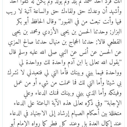
وأشهد أن وعدك حق ولقاءك حق والساعة آتية لا ريب
فيها وأنت تبعث من في القبور" وقال الحافظ أبو بكر
البزار; وحدثنا الحسن بن يحيى الأزدي ومحمد بن يحيى
القطعي قالا; حدثنا الحجاج بن منهال حدثنا صالح المزي
عن الحسن عن أنس عن النبي صلى الله عليه وسلم قال
"يقول الله تعالى يا ابن آدم واحدة لك وواحدة لي
وواحدة فيما بيني وبينك فأما التي لي فتعبدني لا تشرك
بي شيئا وأما التي لك فما عملت من شيء أو من عمل
وفيتكه وأما الذي بيني وبينك فمنك الدعاء وعلي
الإجابة" وفي ذكره تعالى هذه الآية الباعثة على الدعاء
متخللة بين أحكام الصيام إرشاد إلى الاجتهاد في الدعاء
عند إكمال العدة بل وعند كل فطر كما رواه الإمام أبو