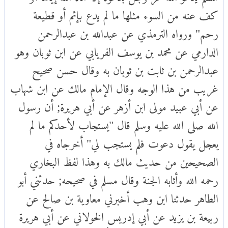
كف عنه من السوء مثلها ما لم يدع بإثم أو قطيعة
رحم" ورواه الترمذي عن عبدالله بن عبدالرحمن
الدارمي عن محمد بن يوسف الفريابي عن ابن ثوبان وهو
عبدالرحمن بن ثابت بن ثوبان به وقال حسن صحيح
غريب من هذا الوجه وقال الإمام مالك عن ابن شهاب
عن أبي عبيد مولى ابن أزهر عن أبي هريرة; أن رسول
الله صلى الله عليه وسلم قال "يستجاب لأحدكم ما لم
يعجل يقول دعوت فلم يستجب لي" أخرجاه في
الصحيحين من حديث مالك به وهذا لفظ البخاري
رحمه الله وأثابه الجنة وقال مسلم في صحيحه; حدثني أبو
الطاهر حدثنا ابن وهب أخبرني معاوية بن صالح عن
ربيعة بن يزيد عن أبي إدريس الخولاني عن أبي هريرة