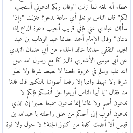
عطاء أنه بلغه لما نزلت "وقال ربكم ادعوني أستجب
لكم" قال الناس لو نعلم أي ساعة ندعو؟ فنزلت "وإذا
سألك عبادي عني فإني قريب أجيب دعوة الداع إذا
دعان" وقال الإمام أحمد حدثنا عبد الوهاب بن عبد
المجيد الثقفي حدثنا خالد الحذاء عن أبي عثمان النهدي
عن أبي موسى الأشعري قال; كنا مع رسول الله صلى
الله عليه وسلم في غزوة فجعلنا لا نصعد شرفا ولا نعلو
شرفا ولا نهبط واديا إلا رفعنا أصواتنا بالتكبير قال فدنا
منا فقال "يا أيها الناس أربعوا على أنفسكم فإنكم لا
تدعون أصم ولا غائبا إنما تدعون سميعا بصيرا إن الذي
تدعون أقرب إلى أحدكم من عنق راحلته يا عبدالله بن
قيس ألا أعلمك كلمة من كنوز الجنة؟ لا حول ولا قوة