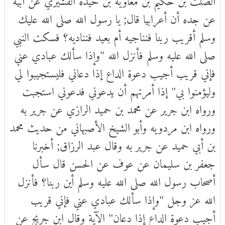
عن جده أن أعرابيا قال; يا رسول الله صلى الله عليك
وسلم أقريب ربنا فنناجيه أم بعيد فنناديه؟ فسكت النبي
صلى الله عليه وسلم فأنزل الله "وإذا سألك عبادي عني
فإني قريب أجيب دعوة الداع إذا دعاني فليستجيبوا لي
وليؤمنوا بي" إذا أمرتهم أن يدعوني فدعوني استجبت
ورواه ابن جرير عن محمد بن حميد الرازي عن جرير به
ورواه ابن مردويه وأبو الشيخ الأصبهاني من حديث محمد
بن أبي حميد عن جرير به وقال عبد الرزاق; أخبرنا
جعفر بن سليمان عن عوف عن الحسن قال سأل
أصحاب رسول الله صلى الله عليه وسلم أين ربنا؟ فأنزل
الله عز وجل "وإذا سألك عبادي عني فإني قريب
أجيب دعوة الداع إذا دعان" الآية وقال ابن جريج عن