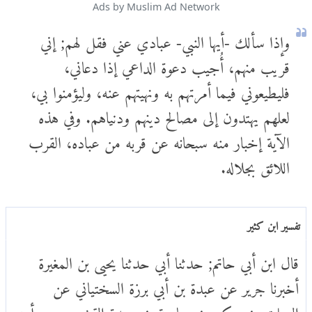
Ads by Muslim Ad Network
وإذا سألك -أيها النبي- عبادي عني فقل لهم; إني
قريب منهم، أُجيب دعوة الداعي إذا دعاني،
فليطيعوني فيما أمرتهم به ونهيتهم عنه، وليؤمنوا بي،
لعلهم يهتدون إلى مصالح دينهم ودنياهم. وفي هذه
الآية إخبار منه سبحانه عن قربه من عباده، القرب
اللائق بجلاله.
تفسير ابن كثير
قال ابن أبي حاتم; حدثنا أبي حدثنا يحيى بن المغيرة
أخبرنا جرير عن عبدة بن أبي برزة السختياني عن
الصلت بن حكيم بن معاوية بن حيدة القشيري عن أبيه