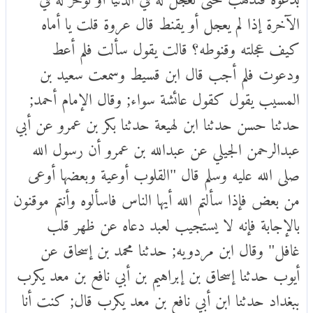
الآخرة إذا لم يعجل أو يقنط قال عروة قلت يا أماه
كيف عجلته وقنوطه؟ قالت يقول سألت فلم أعط
ودعوت فلم أجب قال ابن قسيط وسمعت سعيد بن
المسيب يقول كقول عائشة سواء; وقال الإمام أحمد;
حدثنا حسن حدثنا ابن لهيعة حدثنا بكر بن عمرو عن أبي
عبدالرحمن الجيلي عن عبدالله بن عمرو أن رسول الله
صلى الله عليه وسلم قال "القلوب أوعية وبعضها أوعى
من بعض فإذا سألتم الله أيها الناس فاسألوه وأنتم موقنون
بالإجابة فإنه لا يستجيب لعبد دعاه عن ظهر قلب
غافل" وقال ابن مردويه; حدثنا محمد بن إسحاق عن
أيوب حدثنا إسحاق بن إبراهيم بن أبي نافع بن معد يكرب
ببغداد حدثنا ابن أبي نافع بن معد يكرب قال; كنت أنا