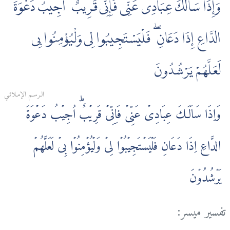
وَإِذَا سَأَلَكَ عِبَادِى عَنِّى فَإِنِّى قَرِيبٌ ۖ أُجِيبُ دَعْوَةَ
الدَّاعِ إِذَا دَعَانِ ۖ فَلْيَسْتَجِيبُوا لِى وَلْيُؤْمِنُوا بِى
لَعَلَّهُمْ يَرْشُدُونَ
الـرسـم الإمـلائـي
وَاِذَا سَاَلَـكَ عِبَادِىۡ عَنِّىۡ فَاِنِّىۡ قَرِيۡبٌؕ اُجِيۡبُ دَعۡوَةَ
الدَّاعِ اِذَا دَعَانِ فَلۡيَسۡتَجِيۡبُوۡا لِىۡ وَلۡيُؤۡمِنُوۡا بِىۡ لَعَلَّهُمۡ
يَرۡشُدُوۡنَ
تفسير ميسر: