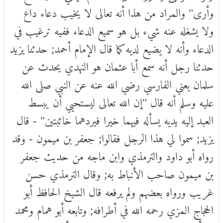
وأرى" والمراد من هذا أنه تعالى لا يخيب دعاء داع
ولا يشغله عنه شيء بل هو سميع الدعاء ففيه ترغيب في
الدعاء وأنه لا يضيع لديه كما قال الإمام أحمد; حدثنا يزيد
حدثنا رجل أنه سمع أبا عثمان هو النهدي يحدث عن
سلمان يعني الفارسي رضي الله عنه عن النبي صلى الله
عليه وسلم أنه قال "إن الله تعالى ليستحيي أن يبسط
العبد إليه يديه يسأله فيهما خيرا فيردهما خائبتين" - قال
يزيد; سموا لي هذا الرجل فقالوا; جعفر بن ميمون - وقد
رواه أبو داود والترمذي وابن ماجه من حديث جعفر
بن ميمون صاحب الأنباط به; وقال الترمذي حسن
غريب ورواه بعضهم ولم يرفعه قال الشيخ الحافظ أبو
الحجاج المزي رحمه الله في أطرافه; وتابعه أبو همام ومحمد