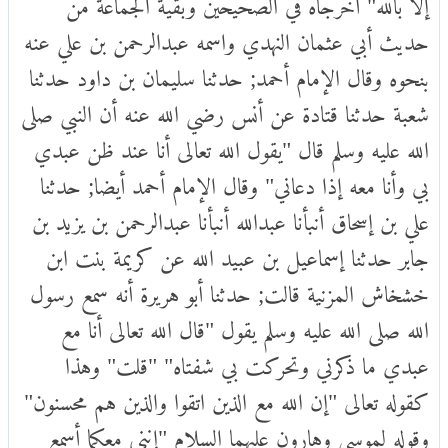
إلا بالله" أخرجاه في الصحيحين وبقية الجماعة من
حديث أبي عثمان النهدي واسمه عبدالرحمن بن علي عنه
بنحوه وقال الإمام أحمد; حدثنا سليمان بن داود حدثنا
شعبة حدثنا قتادة عن أنس رضي الله عنه أن النبي صلى
الله عليه وسلم قال "يقول الله تعالى أنا عند ظن عبدي
بي وأنا معه إذا دعاني" وقال الإمام أحمد أيضا; حدثنا
علي بن إسحاق أنبأنا عبدالله أنبأنا عبدالرحمن بن يزيد بن
جابر حدثنا إسماعيل بن عبيد الله عن كريمة بنت ابن
خشخاش المزنية قالت; حدثنا أبو هريرة أنه سمع رسول
الله صلى الله عليه وسلم يقول "قال الله تعالى أنا مع
عبدي ما ذكرني وتحركت بي شفتاه" "قلت" وهذا
كقوله تعالى "إن الله مع الذين اتقوا والذين هم محسنون"
وقوله لموسى وهارون عليهما السلام "إنني معكما أسمع