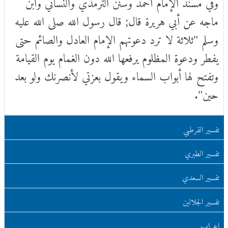
وفي مسند الإمام أحمد وسنن الترمذي والنسائي وابن
ماجه عن أبي هريرة قال; قال رسول الله صلى الله عليه
وسلم "ثلاثة لا ترد دعوتهم الإمام العادل والصائم حتى
يفطر ودعوة المظلوم يرفعها الله دون الغمام يوم القيامة
وتفتح لها أبواب السماء ويقول بعزتي لأنصرنك ولو بعد
حين".
تفسير القرطبي
تفسير الطبري
تفسير السعدي
تفسير الجلالين
اعراب