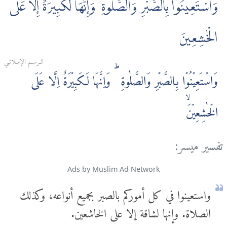
وَاسْتَعِينُوا بِالصَّبْرِ وَالصَّلٰوةِ ۚ وَإِنَّهَا لَكَبِيرَةٌ إِلَّا عَلَى
الْخٰشِعِينَ
الـرسـم الإمـلائـي
وَاسۡتَعِيۡنُوۡا بِالصَّبۡرِ وَالصَّلٰوةِ ‌ؕ وَاِنَّهَا لَكَبِيۡرَةٌ اِلَّا عَلَى
الۡخٰشِعِيۡنَۙ
تفسير ميسر:
Ads by Muslim Ad Network
واستعينوا في كل أموركم بالصبر بجميع أنواعه، وكذلك
الصلاة. وإنها لشاقة إلا على الخاشعين.