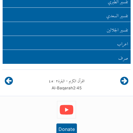
تفسير الطبري
تفسير السعدي
تفسير الجلالين
اعراب
صرف
القرآن الكريم
البقرة
٢
:
٤٥
-
Al-Baqarah
2
:
45
Donate