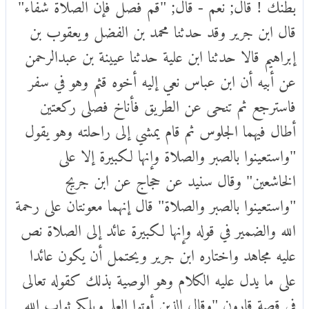
بطنك ! قال; نعم - قال; "قم فصل فإن الصلاة شفاء"
قال ابن جرير وقد حدثنا محمد بن الفضل ويعقوب بن
إبراهيم قالا حدثنا ابن علية حدثنا عيينة بن عبدالرحمن
عن أبيه أن ابن عباس نعي إليه أخوه قثم وهو في سفر
فاسترجع ثم تنحى عن الطريق فأناخ فصلى ركعتين
أطال فيهما الجلوس ثم قام يمشي إلى راحلته وهو يقول
"واستعينوا بالصبر والصلاة وإنها لكبيرة إلا على
الخاشعين" وقال سنيد عن حجاج عن ابن جريج
"واستعينوا بالصبر والصلاة" قال إنهما معونتان على رحمة
الله والضمير في قوله وإنها لكبيرة عائد إلى الصلاة نص
عليه مجاهد واختاره ابن جرير ويحتمل أن يكون عائدا
على ما يدل عليه الكلام وهو الوصية بذلك كقوله تعالى
في قصة قارون "وقال الذين أوتوا العلم ويلكم ثواب الله