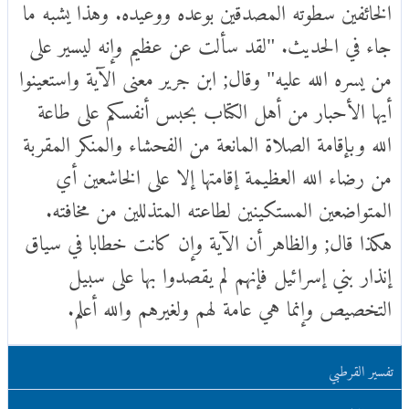
الخائفين سطوته المصدقين بوعده ووعيده. وهذا يشبه ما
جاء في الحديث. "لقد سألت عن عظيم وإنه ليسير على
من يسره الله عليه" وقال; ابن جرير معنى الآية واستعينوا
أيها الأحبار من أهل الكتاب بحبس أنفسكم على طاعة
الله وبإقامة الصلاة المانعة من الفحشاء والمنكر المقربة
من رضاء الله العظيمة إقامتها إلا على الخاشعين أي
المتواضعين المستكينين لطاعته المتذللين من مخافته.
هكذا قال; والظاهر أن الآية وإن كانت خطابا في سياق
إنذار بني إسرائيل فإنهم لم يقصدوا بها على سبيل
التخصيص وإنما هي عامة لهم ولغيرهم والله أعلم.
تفسير القرطبي