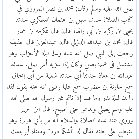
صلى الله عليه وسلم وقال; محمد بن نصر المروزي في
كتاب الصلاة حدثنا سهل بن عثمان العسكري حدثنا
يحيى بن زكريا بن أبي زائدة قال; قال عكرمة بن عمار
قال; محمد بن عبدالله الدؤلي قال; عبدالعزيز قال حذيفة
رجعت إلى النبي صلى الله عليه وسلم ليلة الأحزاب وهو
مشتمل في شملة يصلي وكان إذا حزبه أمر صلى. حدثنا
عبدالله بن معاذ حدثنا أبي حدثنا شعبة عن أبي إسحاق
سمع حارثة بن مضرب سمع عليا رضي الله عنه يقول لقد
رأيتنا ليلة بدر وما فينا إلا نائم غير رسول الله صلى الله
عليه وسلم يصلي ويدعو حتى أصبح. قال ابن جرير
وروي عنه عليه الصلاة والسلام أنه مر بأبي هريرة وهو
منبطح على بطنه فقال له "أشكم درد" ومعناه أيوجعك