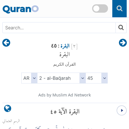
Skip to main content
Quran
O
[
٢
]
البقرة
: ٤٥
البقرة
القرآن الكريم
Ads by Muslim Ad Network
البقرة الآية ٤٥
الرسم العثماني