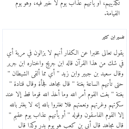
تكذيبهم، أو يأتيهم عذاب يوم لا خير فيه، وهو يوم
القيامة.
تفسير ابن كثير
يقول تعالى مخبرا عن الكفار أنهم لا يزالون في مرية أي
في شك من هذا القرآن قاله ابن جريج واختاره ابن جرير
وقال سعيد بن جبير وابن زيد " أي مما ألقى الشيطان "
حتى تأتيهم الساعة بغتة " قال مجاهد فجأة وقال قتادة "
بغتة " بغت القوم أمر الله وما أخذ الله قوما قط إلا عند
سكرتهم وغرتهم ونعمتهم فلا تغتروا بالله إنه لا يغتر بالله
إلا القوم الفاسقون وقوله " أو يأتيهم عذاب يوم عقيم "
قال مجاهد قال أبي بن كعب هو يوم بدر وكذا قال