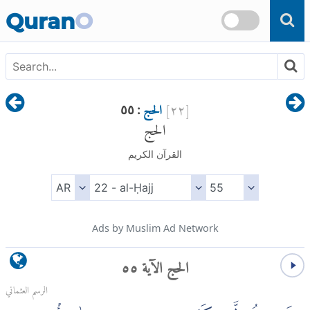
Skip to main content
Quran
O
[
٢٢
]
الحج
: ٥٥
الحج
القرآن الكريم
Ads by Muslim Ad Network
الحج الآية ٥٥
الرسم العثماني