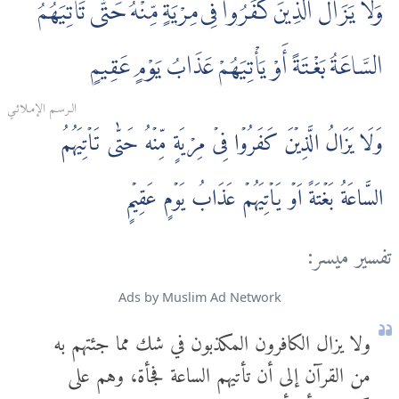
وَلَا يَزَالُ الَّذِينَ كَفَرُوا فِى مِرْيَةٍ مِّنْهُ حَتّٰى تَأْتِيَهُمُ
السَّاعَةُ بَغْتَةً أَوْ يَأْتِيَهُمْ عَذَابُ يَوْمٍ عَقِيمٍ
الـرسـم الإمـلائـي
وَلَا يَزَالُ الَّذِيۡنَ كَفَرُوۡا فِىۡ مِرۡيَةٍ مِّنۡهُ حَتّٰى تَاۡتِيَهُمُ
السَّاعَةُ بَغۡتَةً اَوۡ يَاۡتِيَهُمۡ عَذَابُ يَوۡمٍ عَقِيۡمٍ
تفسير ميسر:
Ads by Muslim Ad Network
ولا يزال الكافرون المكذبون في شك مما جئتهم به
من القرآن إلى أن تأتيهم الساعة فجأة، وهم على