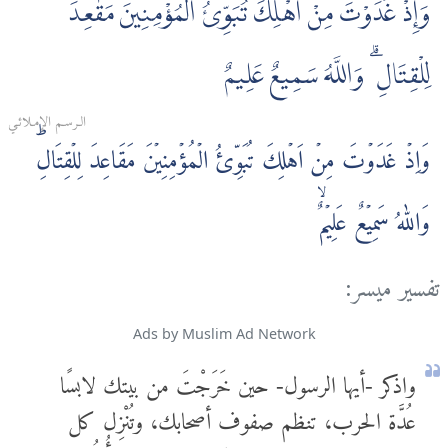
وَإِذْ غَدَوْتَ مِنْ أَهْلِكَ تُبَوِّئُ الْمُؤْمِنِينَ مَقٰعِدَ
لِلْقِتَالِ ۗ وَاللَّهُ سَمِيعٌ عَلِيمٌ
الـرسـم الإمـلائـي
وَاِذۡ غَدَوۡتَ مِنۡ اَهۡلِكَ تُبَوِّئُ الۡمُؤۡمِنِيۡنَ مَقَاعِدَ لِلۡقِتَالِ‌ؕ
وَاللّٰهُ سَمِيۡعٌ عَلِيۡمٌۙ
تفسير ميسر:
Ads by Muslim Ad Network
واذكر -أيها الرسول- حين خَرَجْتَ من بيتك لابسًا
عُدَّة الحرب، تنظم صفوف أصحابك، وتُنْزِل كل