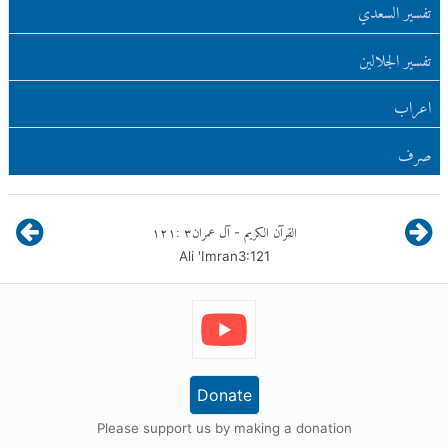
تفسير السعدي
تفسير الجلالين
اعراب
صرف
القرآن الكريم
آل عمران
٣
:
١٢١
-
Ali 'Imran
3
:
121
Donate
Please support us by making a donation