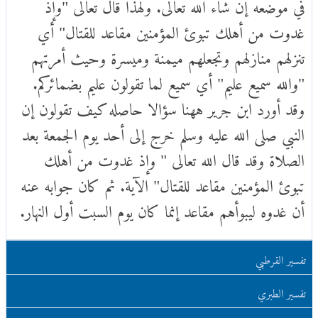
في موضعه إن شاء الله تعالى. ولهذا قال تعالى "وإذ
غدوت من أهلك تبوئ المؤمنين مقاعد للقتال" أي
تنزلهم منازلهم وتجعلهم ميمنة وميسرة وحيث أمرتهم
"والله سميع عليم" أي سميع لما تقولون عليم بضمائركم.
وقد أورد ابن جرير ههنا سؤالا حاصله كيف تقولون إن
النبي صلى الله عليه وسلم خرج إلى أحد يوم الجمعة بعد
الصلاة وقد قال الله تعالى " وإذ غدوت من أهلك
تبوئ المؤمنين مقاعد للقتال" الآية. ثم كان جوابه عنه
أن غدوه ليبوأهم مقاعد إنما كان يوم السبت أول النهار.
تفسير القرطبي
تفسير الطبري