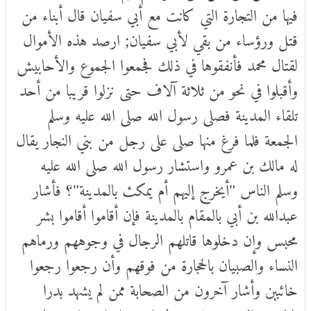
فيها من التجارة التي كانت مع أبي سفيان قال أبناء من
قتل ورؤساء من بقي لأبي سفيان; ارصد هذه الأموال
لقتال محمد فأنفقوها في ذلك فجمعوا الجموع والأحابيش
وأقبلوا في نحو من ثلاثة آلاف حتى نزلوا قريبا من أحد
تلقاء المدينة فصلى رسول الله صلى الله عليه وسلم
الجمعة فلما فرغ منها صلى على رجل من بني النجار يقال
له مالك بن عمرو واستشار رسول الله صلى الله عليه
وسلم الناس "أيخرج إليهم أم يمكث بالمدينة"؟ فأشار
عبدالله بن أبي بالمقام بالمدينة فإن أقاموا أقاموا بشر
محبس وإن دخلوها قاتلهم الرجال في وجوههم ورماهم
النساء والصبيان بالحجارة من فوقهم وأن رجعوا رجعوا
خائبين وأشار آخرون من الصحابة ممن لم يشهد بدرا