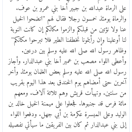
على الرماة عبدالله بن جبير أخا بني عمرو بن عوف.
والرماة يومئذ خمسون رجلا فقال لهم "انضحوا الخيل
عنا ولا نؤتين من قبلكم والزموا مكانكم إن كانت النوبة
لنا أوعلينا وإن رأيتمونا تخطفنا الطير فلا تبرحوا مكانكم"
وظاهر رسول الله صلى الله عليه وسلم بين درعين.
وأعطى اللواء مصعب بن عمير أخا بني عبدالدار. وأجاز
رسول الله صلى الله عليه وسلم بعض الغلمان يومئذ وأخر
آخرين حتى أمضاهم يوم الخندق بعد هذا اليوم بقريب
من سنتين. وتهيأت قريش وهم ثلاثة آلاف. ومعهم
مائة فرس قد جنبوها. فجعلوا على ميمنة الخيل خالد بن
الوليد وعلى الميسرة عكرمة بن أبي جهل. ودفعوا اللواء
إلى بني عبدالدار ثم كان بين الفريقين ما سيأتي تفصيله