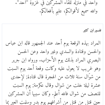
واحد في منزله للقاء المشركين في غزوة "أُحُد".
والله سميع لأقوالكم، عليم بأفعالكم.
تفسير ابن كثير
المراد بهذه الوقعة يوم أحد عند الجمهور قاله ابن عباس
والحسن وقتادة والسدي وغير واحد وعن الحسن
البصري المراد بذلك يوم الأحزاب. ورواه ابن جرير
وهو غريب لا يعول عليه وكانت وقعة أحد يوم السبت
من شوّال سنة ثلاث من الهجرة قال قتادة; لإحدى
عشرة ليلة خلت من شوال وقال عكرمة; يوم السبت
للنصف من شوال فالله أعلم. وكان سببها أن المشركين
حين قتل من قتل من أشرافهم يوم بدر وسلمت العير بما