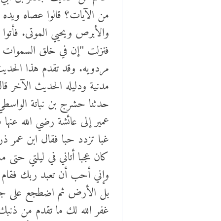
من الآيات؟ قالوا عصاه ويده ا
والأبرص ويحيي الموتى. فأتوا 
فنزلت "إن في خلق السموات وا
مردويه. وقد تقدم هذا الحديث 
مدنية ودليله الحديث الآخر قا
حدثنا حشرج بن نباتة الواسطي
عمير إلى عائشة رضي الله عنها ف
غبا تزدد حبا فقال ابن عمر ذر
كان عجبا أتاني في ليلتي حت
وإني أحب أن تعبد ربك فقام إ
بل الأرض ثم اضطجع على جنبه 
غفر الله لك ما تقدم من ذنبك و