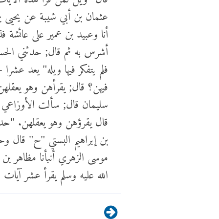
عثمان بن أبي شيبة عن يحيى ب
أنا وعبيد بن عمير على عائشة فذ
أشرس به ثم قال; حدثني الحسن
فلم يتفكر فيها ويله" يعد عشرا
فيهن؟ قال; يقرأهن وهو يعقلهن
سليمان قال; سألت الأوزاعي عن
قال يقرؤهن وهو يعقلهن. "حديث
بن إبراهيم البستي "ح" قال وحد
موسى الزهري أنبأنا مظاهر بن 
الله عليه وسلم يقرأ عشر آيا