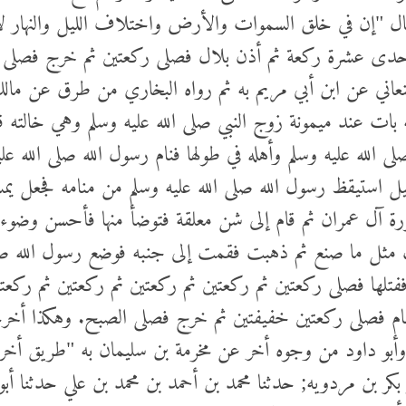
قال "إن في خلق السموات والأرض واختلاف الليل والنهار لآ
إحدى عشرة ركعة ثم أذن بلال فصلى ركعتين ثم خرج فصلى ب
نعاني عن ابن أبي مريم به ثم رواه البخاري من طرق عن ما
 بات عند ميمونة زوج النبي صلى الله عليه وسلم وهي خال
 الله عليه وسلم وأهله في طولها فنام رسول الله صلى الله ع
بقليل استيقظ رسول الله صلى الله عليه وسلم من منامه فجعل ي
سورة آل عمران ثم قام إلى شن معلقة فتوضأ منها فأحسن وضوء
ثل ما صنع ثم ذهبت فقمت إلى جنبه فوضع رسول الله صلى ا
فتلها فصلى ركعتين ثم ركعتين ثم ركعتين ثم ركعتين ثم ركعتين
م فصلى ركعتين خفيفتين ثم خرج فصلى الصبح. وهكذا أخرج
وأبو داود من وجوه أخر عن مخرمة بن سليمان به "طريق أخر
كر بن مردويه; حدثنا محمد بن أحمد بن محمد بن علي حدثنا أبو 