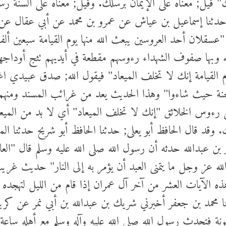
ان حدثنا إسماعيل بن عياش عن عمرو بن محمد عن أبي عقال ع
 "عسقلان أحد العروسين يبعث الله منها يوم القيامة سبعين أل
له وبها صفوف الشهداء رءوسهم مقطعة في أيديهم تثج أوداجهم د
م القيامة إنك لا تخلف الميعاد" فيقول الله; صدق عبيدي ا
جنة حيث شاءوا" وهذا الحديث يعد من غرائب المسند ومنهم م
على رءوس الخلائق "إنك لا تخلف الميعاد" أي لا بد من الم
يك. وقد قال الحافظ أبو يعلى; حدثنا الحافظ أبو شريح حدثنا 
 بن عبدالله حدثه أن رسول الله صلى الله عليه وسلم قال "العا
 الله عز وجل ما يتمنى العبد أن يؤمر به إلى النار" حديث غر
ذه الآيات العشر من آخر آل عمران إذا قام من الليل لتهجده ف
ا محمد بن جعفر أخبرني شريك بن عبدالله بن أبي نمر عن ك
نة فتحدث رسول الله صلى الله عليه وآله وسلم مع أهله ساعة 