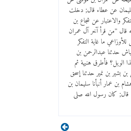
 سليمان عن عطاء قال; دخلت
لتفكر والاعتبار عن شجاع بن
 قال "من قرأ آخر آل عمران
للأوزاعي ما غاية التفكر
عياش حدثنا عبدالرحمن بن
ا الويل؟ فأطرق هنيهة ثم
ن بشير بن نمير حدثنا إسحق
شام بن عمار أنبأنا سليمان بن
ة قال; كان رسول الله صلى