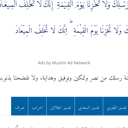
ُسُلِكَ وَلَا تُخْزِنَا يَوْمَ الْقِيٰمَةِ ۗ إِنَّكَ لَا تُخْلِفُ الْمِيعَاد
كَ وَلَا تُخۡزِنَا يَوۡمَ الۡقِيٰمَةِ ‌ؕ اِنَّكَ لَا تُخۡلِفُ الۡمِيۡعَادَ
Ads by Muslim Ad Network
لسنة رسلك من نصر وتمكين وتوفيق وهداية، ولا تفضحنا بذنوبنا 
تفسير الطبري
تفسير السعدي
تفسير الجلالين
اعراب
صرف
لك" قيل; معناه على الإيمان برسلك. وقيل; معناه على ألسنة 