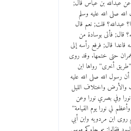
عن عبدالله بن عباس قال;
له صلى الله عليه وسلم
؟ عبدالله؟ قلت; نعم قال
ه؟ قال; فأتى بوسادة من
 قاعدا قال; فرفع رأسه إلى
عمران حتى ختمها. وقد روى
"طريق أخرى" رواها ابن
رسول الله صلى الله عليه
ات والأرض واختلاف الليل
 نورا وفي بصري نورا وعن
أعظم لي نورا يوم القيامة"
روى ابن مردويه وابن أبي
ود فقالوا; بم جاءكم موسى