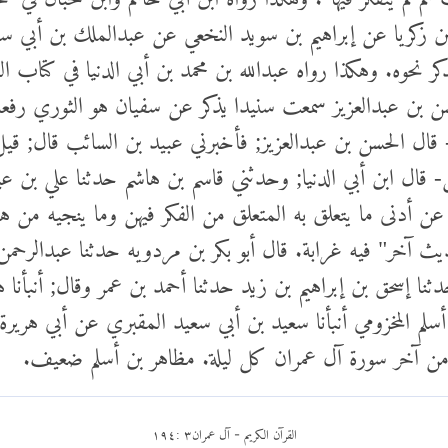
ن زكريا عن إبراهيم بن سويد النخعي عن عبدالملك بن أبي
كر نحوه. وهكذا رواه عبدالله بن محمد بن أبي الدنيا في كتاب ا
 بن عبدالعزيز سمعت سنيدا يذكر عن سفيان هو الثوري رفعه
 - قال الحسن بن عبدالعزيز; فأخبرني عبيد بن السائب قال; قيل 
- قال ابن أبي الدنيا; وحدثني قاسم بن هاشم حدثنا علي بن 
 أدنى ما يتعلق به المتعلق من الفكر فيهن وما ينجيه من هذ
 آخر" فيه غرابة. قال أبو بكر بن مردويه حدثنا عبدالرحمن ب
ثنا إسحق بن إبراهيم بن زيد حدثنا أحمد بن عمر وقال; أنبأنا ه
أسلم المخزومي أنبأنا سعيد بن أبي سعيد المقبري عن أبي هرير
ت من آخر سورة آل عمران كل ليلة. مظاهر بن أسلم ضعيف.
القرآن الكريم
آل عمران
٣
:
١٩٤
-