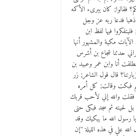
؟ فقالوا; كان يبرىء الأكمه
ا ذهبا فدعا ربه عز وجل
يتفكروا فيها لفظ ابن
الآيات مكية والمشهور أنها
حراني حدثنا شجاع بن أشرس
لقت أنا وابن عمر وعبيد بن
زيارتنا؟ قال قول الشاعر; زر
سلم فبكت وقالت; كل أمره
 فقلت والله إني لأحب قربك
بل لحيته ثم سجد فبكى حتى
 رسول الله ما يبكيك وقد
لله علي في هذه الليلة "إن