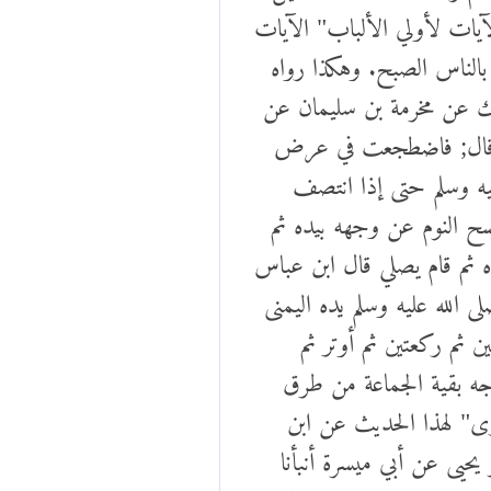
يات لأولي الألباب" الآيات
الناس الصبح. وهكذا رواه
لك عن مخرمة بن سليمان عن
ته قال; فاضطجعت في عرض
ليه وسلم حتى إذا انتصف
مسح النوم عن وجهه بيده ثم
ه ثم قام يصلي قال ابن عباس
لله عليه وسلم يده اليمنى
 ثم ركعتين ثم أوتر ثم
ه بقية الجماعة من طرق
ى" لهذا الحديث عن ابن
يحيى عن أبي ميسرة أنبأنا