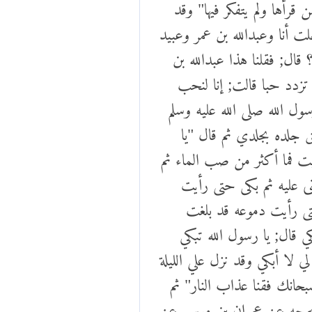
رأها ولم يتفكر فيها" وقد
أنا وعبدالله بن عمر وعبيد
قال; فقلنا هذا عبدالله بن
 تزدد حبا قالت; إنا لنحب
ل الله صلى الله عليه وسلم
 جلده بجلدي ثم قال "يا
يت فما أكثر من صب الماء ثم
ى عليه ثم بكى حتى رأيت
تى رأيت دموعه قد بلغت
 قال; يا رسول الله تبكي
 لا أبكي وقد نزل علي الليلة
حانك فقنا عذاب النار" ثم
 صحيحه عن عمران بن موسى عن