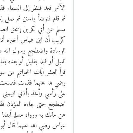
الآخر قعد فنظر إلى السماء ف
ثم قام فتوضأ واستن ثم صلى 
مسلم عن أبي بكر بن إسحق الص
كريب أن ابن عباس أخبره أنه
الوسادة واضطجع رسول الله صلى
الليل أو قبله بقليل أو بعده 
قرأ العشر آيات الخواتيم من 
رضي لله عنهما فقمت فصنعت م
على رأسي وأخذ بأذني اليمنى ف
اضطجع حتى جاءه المؤذن فقا
عن مالك به ورواه مسلم أيضا 
عباس رضي الله عنهما قال أبو ب