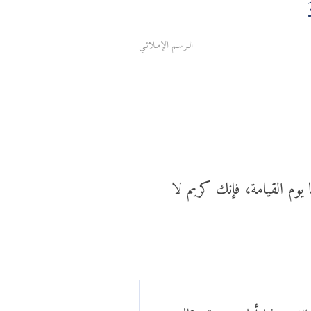
َ
الـرسـم الإمـلائـي
يوم القيامة، فإنك كريم لا
رسلك وهذا أظهر - وقد قال