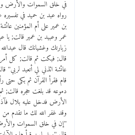
في خلق السموات والأرض واختلا
رواه عبد بن حميد في تفسيره
بن عمير على أم المؤمنين عائشة
عمر وعبيد بن عمير قالت; يا عب
زيارتك وغشيانك قال عبدالله ب
قال; فبكت ثم قالت; كل أمره 
عائشة ائذني لي أتعبد لربي" 
قام فقرأ القرآن ثم بكى حتى 
دموعه قد بلغت حجره قالت; ث
الأرض فدخل عليه بلال فآذنه ب
وقد غفر الله لك ما تقدم من ذ
"إن في خلق السموات والأرض و
قال "ويل لمن قرأ هذه الآيات 