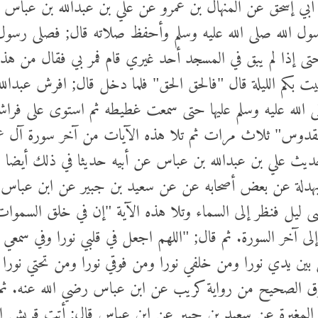
 أبي إسحق عن المنهال بن عمرو عن علي بن عبدالله بن عباس 
ل الله صلى الله عليه وسلم وأحفظ صلاته قال; فصلى رسول ال
تى إذا لم يبق في المسجد أحد غيري قام فمر بي فقال من هذا
يت بكم الليلة قال "فالحق الحق" فلما دخل قال; افرش عبدالل
 الله عليه وسلم عليها حتى سمعت غطيطه ثم استوى على فراشه
لقدوس" ثلاث مرات ثم تلا هذه الآيات من آخر سورة آل 
حديث علي بن عبدالله بن عباس عن أبيه حديثا في ذلك أيضا 
لة عن بعض أصحابه عن عن سعيد بن جبير عن ابن عباس أن 
ى ليل فنظر إلى السماء وتلا هذه الآية "إن في خلق السمو
إلى آخر السورة. ثم قال; "اللهم اجعل في قلبي نورا وفي سمعي
 بين يدي نورا ومن خلفي نورا ومن فوقي نورا ومن تحتي نورا و
ق الصحيح من رواية كريب عن ابن عباس رضي الله عنه. ثم 
لمغيرة عن سعيد بن جبير عن ابن عباس قال; أتت قريش اليه