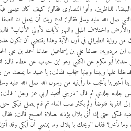
لبيضاء للناظرين. وأتوا النصارى فقالوا; كيف كان عيسى فيكم
النبي صلى الله عليه وسلم فقالوا; ادع ربك أن يجعل لنا الصف
لأرض واختلاف الليل والنهار لآيات لأولي الألباب" قال; فل
من رواية الطبراني في أول الآية وهذا يقتضي أن تكون هذه 
ل ابن مردويه; حدثنا علي بن إسماعيل حدثنا أحمد بن على ال
 حدثنا أبو مكرم عن الكلبي وهو ابن حباب عن عطاء قال; انط
دخلنا عليها وبيننا وبينها حجاب فقالت; يا عبيد ما يمنعك من 
ينا أخبرينا بأعجب ما رأيتيه من رسول الله صلى الله عليه و
ى مس جلده جلدي ثم قال "ذريني أتعبد لربي عز وجل" قالت;
لى القربة فتوضأ ولم يكثر صب الماء ثم قام يصلي فبكى حتى 
فبكى حتى إذا أتى بلال يؤذنه بصلاة الصبح قالت; فقال يا
ما تأخر؟ فقال "ويحك يا بلال وما يمنعني أن أبكي وقد أنزل ا