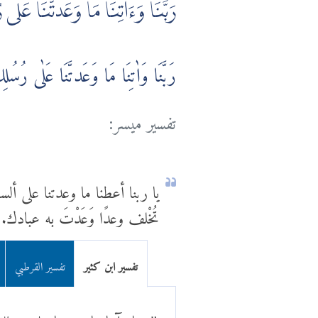
رَبَّنَا وَءَاتِنَا مَا وَعَدتَّنَا عَلٰى ر
رَبَّنَا وَاٰتِنَا مَا وَعَدتَّنَا عَلٰى رُسُلِ
تفسير ميسر:
يا ربنا أعطنا ما وعدتنا على أ
تُخْلف وعدًا وَعَدْتَ به عبادك.
تفسير ابن كثير
تفسير القرطبي
"ربنا وآتنا ما وعدتنا على رس