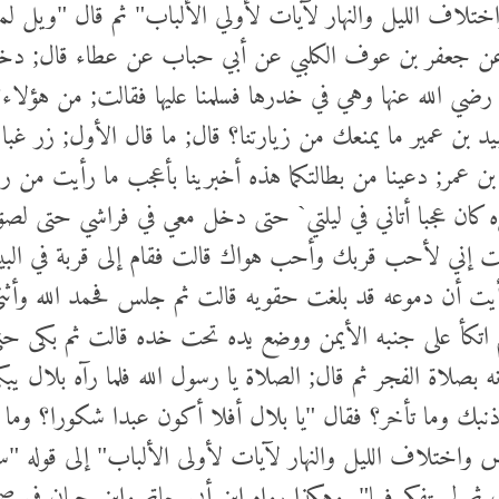
ف الليل والنهار لآيات لأولي الألباب" ثم قال "ويل لمن ق
 عن جعفر بن عوف الكلبي عن أبي حباب عن عطاء قال; دخلت 
 رضي الله عنها وهي في خدرها فسلمنا عليها فقالت; من هؤلاء؟ 
يد بن عمير ما يمنعك من زيارتنا؟ قال; ما قال الأول; زر غبا
ن عمر; دعينا من بطالتكما هذه أخبرينا بأعجب ما رأيت من رسو
كان عجبا أتاني في ليلتي` حتى دخل معي في فراشي حتى لصق
قالت إني لأحب قربك وأحب هواك قالت فقام إلى قربة في الب
رأيت أن دموعه قد بلغت حقويه قالت ثم جلس فحمد الله وأثن
م اتكأ على جنبه الأيمن ووضع يده تحت خده قالت ثم بكى ح
صلاة الفجر ثم قال; الصلاة يا رسول الله فلما رآه بلال يبكي
نبك وما تأخر؟ فقال "يا بلال أفلا أكون عبدا شكورا؟ وما لي
اختلاف الليل والنهار لآيات لأولى الألباب" إلى قوله "سب
ثم لم يتفكر فيها". وهكذا رواه ابن أبي حاتم وابن حبان في