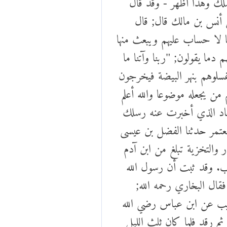
ن أنس بن مالك قال; قال
فا لا حساب عليهم ويبعث منها
ما يقولون; "ربنا وآتنا ما
غسلوهم بنهر البيضة فيخرجون
ن يجعله موضوعا والله أعلم
يعاد الذي أخبرت عنه رسلك
المعتمر حدثنا الفضل بن عيسى
ر والتخزية تبلغ من ابن آدم
يب. وقد ثبت أن رسول الله
قال البخاري رحمه الله;
ريب عن ابن عباس رضي الله
ثم رقد فلما كان ثلث الليل