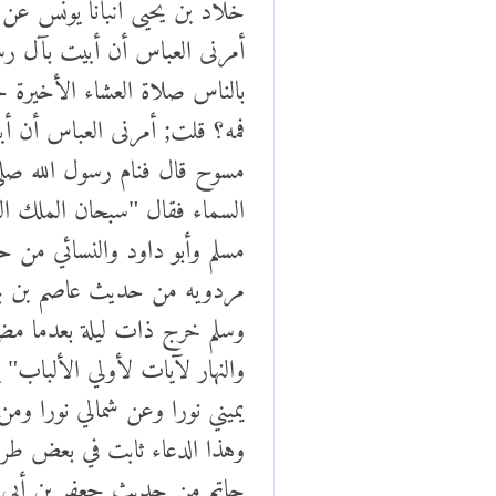
خلاد بن يحيى أنبأنا يونس عن
أمرنى العباس أن أبيت بآل رسو
بالناس صلاة العشاء الأخيرة ح
فمه؟ قلت; أمرنى العباس أن أب
مسوح قال فنام رسول الله صلى
السماء فقال "سبحان الملك ا
مسلم وأبو داود والنسائي من 
مردويه من حديث عاصم بن بهد
وسلم خرج ذات ليلة بعدما مض
والنهار لآيات لأولي الألباب" 
يميني نورا وعن شمالي نورا ومن
وهذا الدعاء ثابت في بعض طر
حاتم من حديث جعفر بن أبي ا