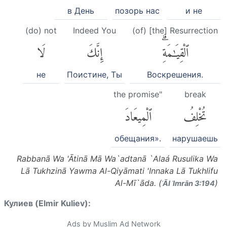
в День
позорь нас
и не
(do) not
Indeed You
(of) [the] Resurrection
ٱلْقِيَٰمَةِۗ
إِنَّكَ
لَا
не
Поистине, Ты
Воскрешения.
the promise"
break
تُخْلِفُ
ٱلْمِيعَادَ
обещания».
нарушаешь
Rabbanā Wa 'Ātinā Mā Wa`adtanā `Alaá Rusulika Wa
Lā Tukhzinā Yawma Al-Qiyāmati 'Innaka Lā Tukhlifu
Al-Mī`āda. (
)
ʾĀl ʿImrān 3:194
Кулиев (Elmir Kuliev):
Ads by Muslim Ad Network