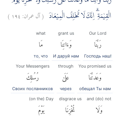
رَبَّنَا وَاٰتِنَا مَا وَعَدْتَّنَا عَلٰى رُسُلِكَ وَلَا تُخْزِنَا يَوْمَ
)
١٩٤
آل عمران:
(
الْقِيٰمَةِ ۗ اِنَّكَ لَا تُخْلِفُ الْمِيْعَادَ
what
grant us
Our Lord
رَبَّنَا
وَءَاتِنَا
مَا
то, что
И даруй нам
Господь наш!
Your Messengers
through
You promised us
وَعَدتَّنَا
عَلَىٰ
رُسُلِكَ
Своих посланников
через
обещал Ты нам
(on the) Day
disgrace us
and (do) not
وَلَا
تُخْزِنَا
يَوْمَ