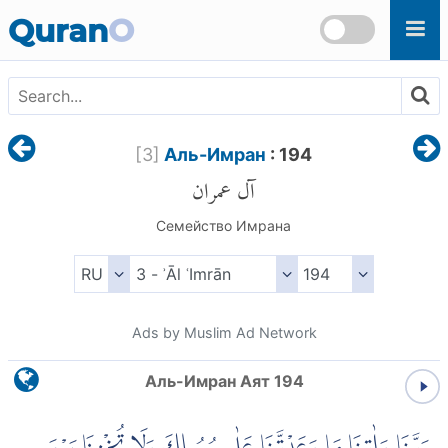
Skip to main content
Quran
O
[
3
]
Аль-Имран
: 194
آل عمران
Семейство Имрана
Ads by Muslim Ad Network
Аль-Имран Аят 194