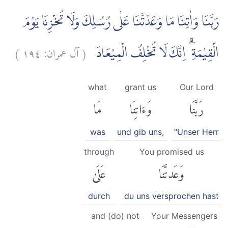
رَبَّنَا وَاٰتِنَا مَا وَعَدْتَّنَا عَلٰى رُسُلِكَ وَلَا تُخْزِنَا يَوْمَ
)
١٩٤
آل عمران:
(
الْقِيٰمَةِ ۗ اِنَّكَ لَا تُخْلِفُ الْمِيْعَادَ
what
grant us
Our Lord
رَبَّنَا
وَءَاتِنَا
مَا
was
und gib uns,
"Unser Herr
through
You promised us
وَعَدتَّنَا
عَلَىٰ
durch
du uns versprochen hast
and (do) not
Your Messengers