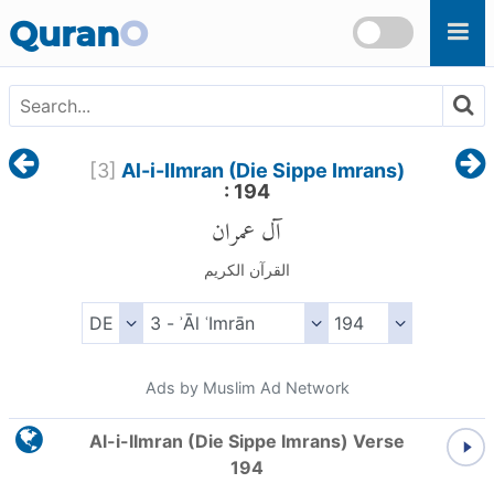
Skip to main content
Quran
O
[
3
]
Al-i-IImran (Die Sippe Imrans)
: 194
آل عمران
القرآن الكريم
Ads by Muslim Ad Network
Al-i-IImran (Die Sippe Imrans) Verse
194