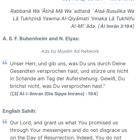
Rabbanā Wa 'Ātinā Mā Wa`adtanā `Alaá Rusulika Wa
Lā Tukhzinā Yawma Al-Qiyāmati 'Innaka Lā Tukhlifu
Al-Mī`āda. (
)
ʾĀl ʿImrān 3:194
A. S. F. Bubenheim and N. Elyas:
Ads by Muslim Ad Network
Unser Herr, und gib uns, was Du uns durch Deine
Gesandten versprochen hast, und stürze uns nicht
in Schande am Tag der Auferstehung. Gewiß, Du
brichst nicht, was Du versprochen hast."
(
)
[3] Al-i-IImran (Die Sippe Imrans) : 194
English Sahih:
Our Lord, and grant us what You promised us
through Your messengers and do not disgrace us
on the Day of Resurrection. Indeed, You do not