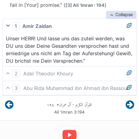
fail in [Your] promise." (
)
[3] Ali 'Imran : 194
Collapse
1
Amir Zaidan
Unser HERR! Und lasse uns das zuteil werden, was
DU uns über Deine Gesandten versprochen hast und
erniedrige uns nicht am Tag der Auferstehung! Gewiß,
DU brichst nie Dein Versprechen."
2
Adel Theodor Khoury
Unser Herr, gib uns das, was Du uns durch deine
3
Abu Rida Muhammad ibn Ahmad ibn Rassoul
Gesandten verheißen hast, und mache uns am Tag
Unser Herr, und gib uns, was Du uns durch Deine
der Auferstehung nicht zuschanden. Du brichst das
١٩٤
:
٣
آل عمران
القرآن الكريم
-
Gesandten versprochen hast, und führe uns nicht in
Versprechen nicht.»
Ali 'Imran
3
:
194
Schande am Tag der Auferstehung. Wahrlich, Du
brichst nicht (Dein) Versprechen."