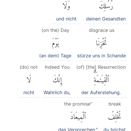
رُسُلِكَ
وَلَا
und nicht
deinen Gesandten
(on the) Day
disgrace us
تُخْزِنَا
يَوْمَ
(an dem) Tage
stürze uns in Schande
(do) not
Indeed You
(of) [the] Resurrection
ٱلْقِيَٰمَةِۗ
إِنَّكَ
لَا
nicht
Wahrlich du,
der Auferstehung.
the promise"
break
تُخْلِفُ
ٱلْمِيعَادَ
das Versprechen."
du brichst