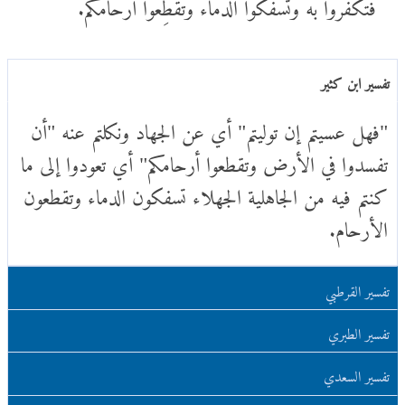
فتكفروا به وتسفكوا الدماء وتُقَطِّعوا أرحامكم.
تفسير ابن كثير
"فهل عسيتم إن توليتم" أي عن الجهاد ونكلتم عنه "أن
تفسدوا في الأرض وتقطعوا أرحامكم" أي تعودوا إلى ما
كنتم فيه من الجاهلية الجهلاء تسفكون الدماء وتقطعون
الأرحام.
تفسير القرطبي
تفسير الطبري
تفسير السعدي