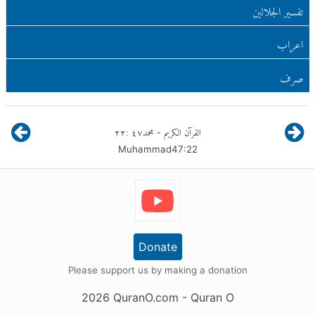
تفسير الجلالين
اعراب
صرف
القرآن الكريم
محمد
٤٧
:
٢٢
-
Muhammad
47
:
22
Donate
Please support us by making a donation
2026
QuranO.com
- Quran O