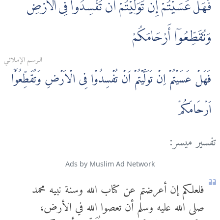
فَهَلْ عَسَيْتُمْ إِن تَوَلَّيْتُمْ أَن تُفْسِدُوا فِى الْأَرْضِ
وَتُقَطِّعُوٓا أَرْحَامَكُمْ
الـرسـم الإمـلائـي
فَهَلۡ عَسَيۡتُمۡ اِنۡ تَوَلَّيۡتُمۡ اَنۡ تُفۡسِدُوۡا فِى الۡاَرۡضِ وَتُقَطِّعُوۡۤا
اَرۡحَامَكُمۡ
تفسير ميسر:
Ads by Muslim Ad Network
فلعلكم إن أعرضتم عن كتاب الله وسنة نبيه محمد
صلى الله عليه وسلم أن تعصوا الله في الأرض،