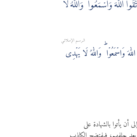
َّقُوا اللَّهَ وَاسْمَعُوا ۗ وَاللَّهُ لَا
الـرسـم الإمـلائـي
 اللّٰهَ وَاسۡمَعُوۡا‌ ؕ وَاللّٰهُ لَا يَهۡدِى
أن يأتوا بالشهادة على
ق بعد حلفهم، فيفتضح الكاذب