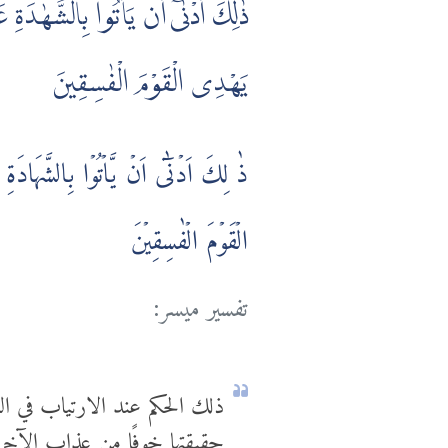
ذٰلِكَ أَدْنٰىٓ أَن يَأْتُوا بِالشَّهٰدَةِ ع
يَهْدِى الْقَوْمَ الْفٰسِقِينَ
ذٰ لِكَ اَدۡنٰٓى اَنۡ يَّاۡتُوۡا بِالشَّهَادَةِ عَ
الۡقَوۡمَ الۡفٰسِقِيۡنَ
تفسير ميسر:
ذلك الحكم عند الارتياب في ال
حقيقتها خوفًا من عذاب الآخر