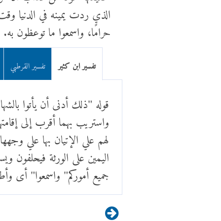
الذي ردت يمينه في الدنيا وقت ظ
حرامًا، واسمعوا ما توعظون به.
تفسير ابن كثير
تفسير القرطبي
قوله "ذلك أدنى أن يأتوا بالش
واستريب بهما أقرب إلى إقامتهم
لهم علي الإتيان بها علي وجهه
اليمين على الورثة فيحلفون ويست
جميع أموركم" واسمعوا" أى وأط