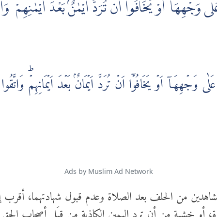
َلٰى وَجْهِهَآ أَوْ يَخَافُوٓا أَن تُرَدَّ أَيْمٰنٌۢ بَعْدَ أَيْمٰنِهِمْ ۗ وَات
لٰى وَجۡهِهَاۤ اَوۡ يَخَافُوۡۤا اَنۡ تُرَدَّ اَيۡمَانٌۢ بَعۡدَ اَيۡمَانِهِمۡ‌ؕ وَاتَّقُوا
Ads by Muslim Ad Network
شاهدين من الحلف بعد الصلاة وعدم قبول شهادتهما، أقرب إلى 
ة، أو خشية من أن ترد اليمين الكاذبة من قِبَل أصحاب الح