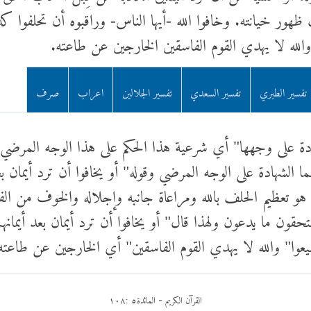
هور خيانته. وخافوا الله -أيها الناس- وراقبوه أن تحلفوا كذبًا
 والله لا يهدي القوم الفاسقين الخارجين عن طاعته.
تفسير الطبري
تفسير السعدي
تفسير الجلالين
اعراب
صرف
هادة على وجهها" أي شرعية هذا الحكم على هذا الوجه المرضي
ا الشهادة على الوجه المرضي وقوله" أو يخافوا أن ترد أيمان ب
ا هو تعظيم الحلف بالله ومراعاة جانبه وإجلاله والخوف من 
حقون ما يدعون ولهذا قال" أو يخافوا أن ترد أيمان بعد أيمانهم
يعوا" والله لا يهدي القوم الفاسقين" أي الخارجين عن طاعته 
القرآن الكريم
المائدة
٥
:
١٠٨
-