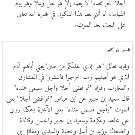
أجلا آخر محدَّدًا لا يعلمه إلا هو جل وعلا وهو يوم
القيامة، ثم أنتم بعد هذا تشكُّون في قدرة الله تعالى
على البعث بعد الموت.
تفسير ابن كثير
وقوله تعالى "هو الذي خلقكم من طين"يعني أباهم آدم
الذي هو أصلهم ومنه خرجوا فانتشروا في المشارق
والمغارب وقوله "ثم قضى أجلا وأجل مسمى عنده"
قال سعيد بن جبير عن ابن عباس "ثم قضى أجلا" يعني
الموت "وأجل مسمى عنده" يعني الآخرة وهكذا روي
عن مجاهد وعكرمة وسعيد بن جبير والحسن وقتادة
والضحاك وزيد بن أسلم وعطية والسدي ومقاتل بن