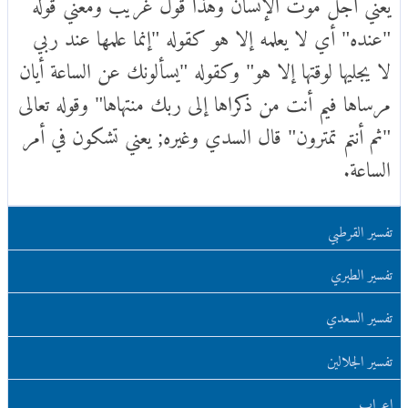
يعني أجل موت الإنسان وهذا قول غريب ومعني قوله
"عنده" أي لا يعلمه إلا هو كقوله "إنما علمها عند ربي
لا يجليها لوقتها إلا هو" وكقوله "يسألونك عن الساعة أيان
مرساها فيم أنت من ذكراها إلى ربك منتهاها" وقوله تعالى
"ثم أنتم تمترون" قال السدي وغيره; يعني تشكون في أمر
الساعة.
تفسير القرطبي
تفسير الطبري
تفسير السعدي
تفسير الجلالين
اعراب