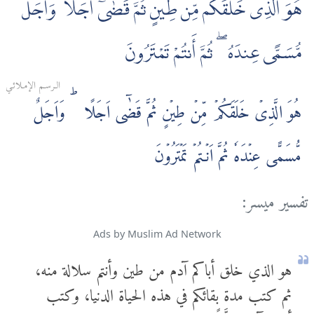
هُوَ الَّذِى خَلَقَكُم مِّن طِينٍ ثُمَّ قَضٰىٓ أَجَلًا ۖ وَأَجَلٌ
مُّسَمًّى عِندَهُۥ ۖ ثُمَّ أَنتُمْ تَمْتَرُونَ
الـرسـم الإمـلائـي
هُوَ الَّذِىۡ خَلَقَكُمۡ مِّنۡ طِيۡنٍ ثُمَّ قَضٰۤى اَجَلًا ؕ وَاَجَلٌ
مُّسَمًّى عِنۡدَهٗ‌ ثُمَّ اَنۡـتُمۡ تَمۡتَرُوۡنَ
تفسير ميسر:
Ads by Muslim Ad Network
هو الذي خلق أباكم آدم من طين وأنتم سلالة منه،
ثم كتب مدة بقائكم في هذه الحياة الدنيا، وكتب