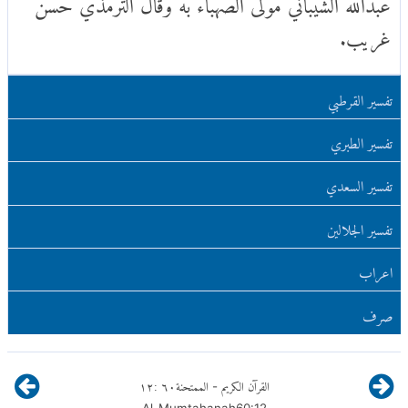
تفسير القرطبي
تفسير الطبري
تفسير السعدي
تفسير الجلالين
اعراب
صرف
القرآن الكريم
الممتحنة
٦٠
:
١٢
-
Al-Mumtahanah
60
:
12