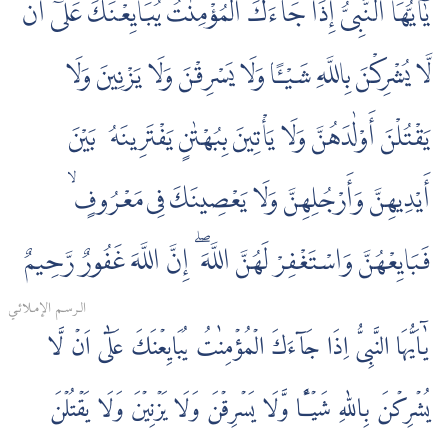
يٰٓأَيُّهَا النَّبِىُّ إِذَا جَآءَكَ الْمُؤْمِنٰتُ يُبَايِعْنَكَ عَلٰىٓ أَن
لَّا يُشْرِكْنَ بِاللَّهِ شَيْـًٔا وَلَا يَسْرِقْنَ وَلَا يَزْنِينَ وَلَا
يَقْتُلْنَ أَوْلٰدَهُنَّ وَلَا يَأْتِينَ بِبُهْتٰنٍ يَفْتَرِينَهُۥ بَيْنَ
أَيْدِيهِنَّ وَأَرْجُلِهِنَّ وَلَا يَعْصِينَكَ فِى مَعْرُوفٍ ۙ
فَبَايِعْهُنَّ وَاسْتَغْفِرْ لَهُنَّ اللَّهَ ۖ إِنَّ اللَّهَ غَفُورٌ رَّحِيمٌ
الـرسـم الإمـلائـي
يٰۤاَيُّهَا النَّبِىُّ اِذَا جَآءَكَ الۡمُؤۡمِنٰتُ يُبَايِعۡنَكَ عَلٰٓى اَنۡ لَّا
يُشۡرِكۡنَ بِاللّٰهِ شَيۡــًٔا وَّلَا يَسۡرِقۡنَ وَلَا يَزۡنِيۡنَ وَلَا يَقۡتُلۡنَ