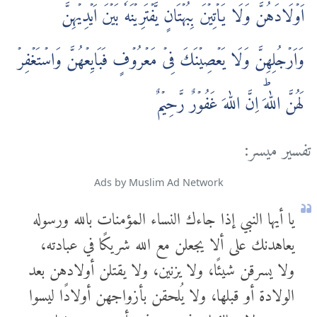
اَوۡلَادَهُنَّ وَلَا يَاۡتِيۡنَ بِبُهۡتَانٍ يَّفۡتَرِيۡنَهٗ بَيۡنَ اَيۡدِيۡهِنَّ
وَاَرۡجُلِهِنَّ وَلَا يَعۡصِيۡنَكَ فِىۡ مَعۡرُوۡفٍ‌ فَبَايِعۡهُنَّ وَاسۡتَغۡفِرۡ
لَهُنَّ اللّٰهَ‌ؕ اِنَّ اللّٰهَ غَفُوۡرٌ رَّحِيۡمٌ‏
تفسير ميسر:
Ads by Muslim Ad Network
يا أيها النبي إذا جاءك النساء المؤمنات بالله ورسوله
يعاهدنك على ألا يجعلن مع الله شريكًا في عبادته،
ولا يسرقن شيئًا، ولا يزنين، ولا يقتلن أولادهن بعد
الولادة أو قبلها، ولا يُلحقن بأزواجهن أولادًا ليسوا
منهم، ولا يخالفنك في معروف تأمرهن به، فعاهدهن