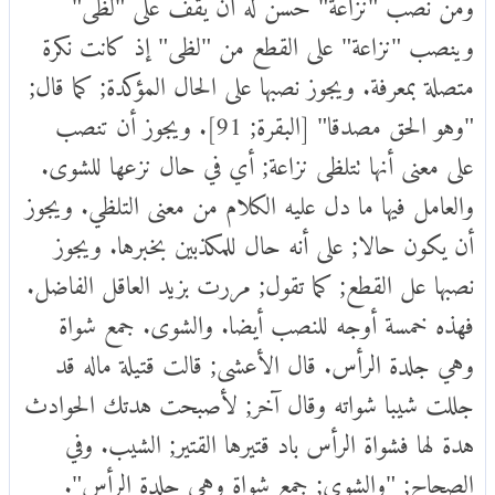
ومن نصب "نزاعة" حسن له أن يقف على "لظى"
وينصب "نزاعة" على القطع من "لظى" إذ كانت نكرة
متصلة بمعرفة. ويجوز نصبها على الحال المؤكدة; كما قال;
"وهو الحق مصدقا" [البقرة; 91]. ويجوز أن تنصب
على معنى أنها تتلظى نزاعة; أي في حال نزعها للشوى.
والعامل فيها ما دل عليه الكلام من معنى التلظي. ويجوز
أن يكون حالا; على أنه حال للمكذبين بخبرها. ويجوز
نصبها عل القطع; كما تقول; مررت بزيد العاقل الفاضل.
فهذه خمسة أوجه للنصب أيضا. والشوى. جمع شواة
وهي جلدة الرأس. قال الأعشى; قالت قتيلة ماله قد
جللت شيبا شواته وقال آخر; لأصبحت هدتك الحوادث
هدة لها فشواة الرأس باد قتيرها القتير; الشيب. وفي
الصحاح; "والشوى; جمع شواة وهي جلدة الرأس".