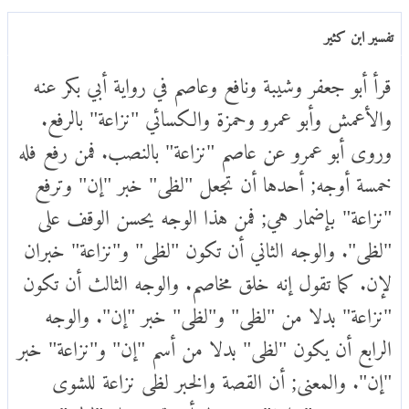
تفسير ابن كثير
قرأ أبو جعفر وشيبة ونافع وعاصم في رواية أبي بكر عنه
والأعمش وأبو عمرو وحمزة والكسائي "نزاعة" بالرفع.
وروى أبو عمرو عن عاصم "نزاعة" بالنصب. فمن رفع فله
خمسة أوجه; أحدها أن تجعل "لظى" خبر "إن" وترفع
"نزاعة" بإضمار هي; فمن هذا الوجه يحسن الوقف على
"لظى". والوجه الثاني أن تكون "لظى" و"نزاعة" خبران
لإن. كما تقول إنه خلق مخاصم. والوجه الثالث أن تكون
"نزاعة" بدلا من "لظى" و"لظى" خبر "إن". والوجه
الرابع أن يكون "لظى" بدلا من أسم "إن" و"نزاعة" خبر
"إن". والمعنى; أن القصة والخبر لظى نزاعة للشوى