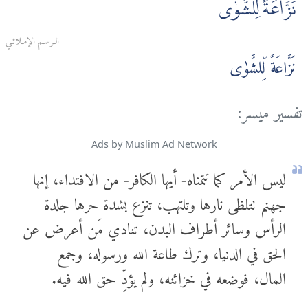
نَزَّاعَةً لِّلشَّوٰى
الـرسـم الإمـلائـي
نَزَّاعَةً لِّلشَّوٰى‌
تفسير ميسر:
Ads by Muslim Ad Network
ليس الأمر كما تتمناه- أيها الكافر- من الافتداء، إنها
جهنم تتلظى نارها وتلتهب، تنزع بشدة حرها جلدة
الرأس وسائر أطراف البدن، تنادي مَن أعرض عن
الحق في الدنيا، وترك طاعة الله ورسوله، وجمع
المال، فوضعه في خزائنه، ولم يؤدِّ حق الله فيه.