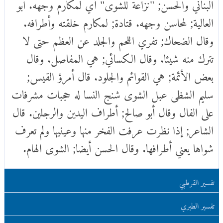
البناني والحسن; "نزاعة للشوى" أي لمكارم وجهه. أبو
العالية; لمحاسن وجهه. قتادة; لمكارم خلقته وأطرافه.
وقال الضحاك; تفري اللحم والجلد عن العظم حتى لا
تترك منه شيئا. وقال الكسائي; هي المفاصل. وقال
بعض الأئمة; هي القوائم والجلود. قال أمرؤ القيس;
سليم الشظى عبل الشوى شنج النسا له حجبات مشرفات
على الفال وقال أبو صالح; أطراف اليدين والرجلين. قال
الشاعر; إذا نظرت عرفت الفخر منها وعينيها ولم تعرف
شواها يعني أطرافها. وقال الحسن أيضا; الشوى الهام.
تفسير القرطبي
تفسير الطبري