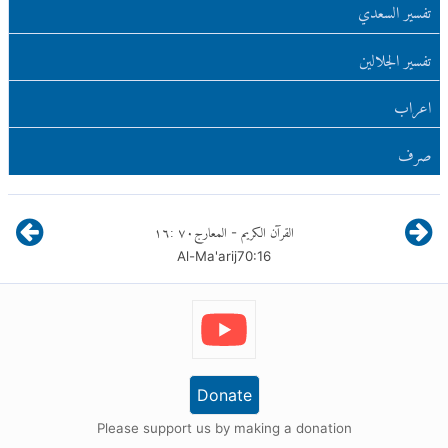
تفسير السعدي
تفسير الجلالين
اعراب
صرف
القرآن الكريم
المعارج
٧٠
:
١٦
-
Al-Ma'arij
70
:
16
Donate
Please support us by making a donation