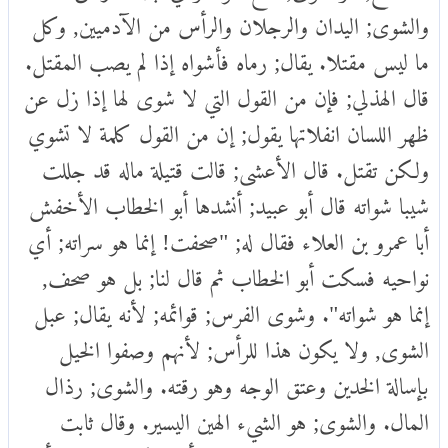
والشوى; اليدان والرجلان والرأس من الآدميين, وكل
ما ليس مقتلا. يقال; رماه فأشواه إذا لم يصب المقتل.
قال الهذلي; فإن من القول التي لا شوى لها إذا زل عن
ظهر اللسان انفلاتها يقول; إن من القول كلمة لا تشوي
ولكن تقتل. قال الأعشى; قالت قتيلة ماله قد جللت
شيبا شواته قال أبو عبيد; أنشدها أبو الخطاب الأخفش
أبا عمرو بن العلاء فقال له; "صحفت! إنما هو سراته; أي
نواحيه فسكت أبو الخطاب ثم قال لنا; بل هو صحف,
إنما هو شواته". وشوى الفرس; قوائمه; لأنه يقال; عبل
الشوى, ولا يكون هذا للرأس; لأنهم وصفوا الخيل
بإسالة الخدين وعتق الوجه وهو رقته. والشوى; رذال
المال. والشوى; هو الشيء الهين اليسير. وقال ثابت