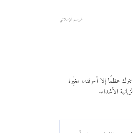
الـرسـم الإمـلائـي
رك عظمًا إلا أحرقته، مغيِّرة
زبانية الأشداء.
يون قاله ابن بريدة وأبو