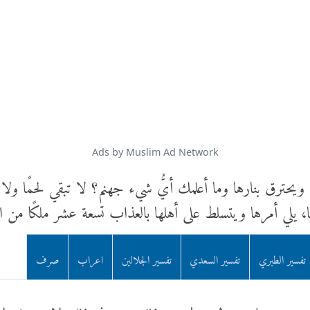
Ads by Muslim Ad Network
يحترق بنارها وما أعلمك أيُّ شيء جهنم؟ لا تبقي لحمًا ولا تت
لها، يلي أمرها ويتسلط على أهلها بالعذاب تسعة عشر ملكًا من ال
تفسير الطبري
تفسير السعدي
تفسير الجلالين
اعراب
صرف
هم وجلودهم ثم تبدل غير ذلك وهم في ذلك لا يموتون ولا يح