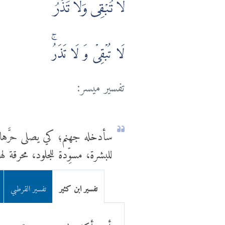
لَا تُبْقِى وَلَا تَذَرُ
لَا تُبۡقِىۡ وَ لَا تَذَرُ‌ۚ
تفسير ميسر:
سأدخله جهنم؛ كي يصلى حرَّها و
للبشرة، مسوِّدة للجلود، محرقة 
تفسير ابن كثير
تفسير القرطبي
أى تأكل لحومهم وعروقهم وعصب