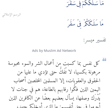
مَا سَلَكَكُمْ فِى سَقَرَ
الـرسـم الإمـلائـي
مَا سَلَـكَكُمۡ فِىۡ سَقَرَ
تفسير ميسر:
Ads by Muslim Ad Network
كل نفس بما كسبت من أعمال الشر والسوء محبوسة
مرهونة بكسبها، لا تُفَكُّ حتى تؤدي ما عليها من
الحقوق والعقوبات، إلا المسلمين المخلصين أصحاب
اليمين الذين فكُّوا رقابهم بالطاعة، هم في جنات لا
يُدْرَك وصفها، يسأل بعضهم بعضًا عن الكافرين الذين
أجرموا في حق أنفسهم; ما الذي أدخلكم جهنم،