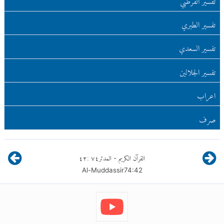
تفسير الطبري
تفسير السعدي
تفسير الجلالين
اعراب
صرف
القرآن الكريم
المدثر
٧٤
:
٤٢
-
Al-Muddassir
74
:
42