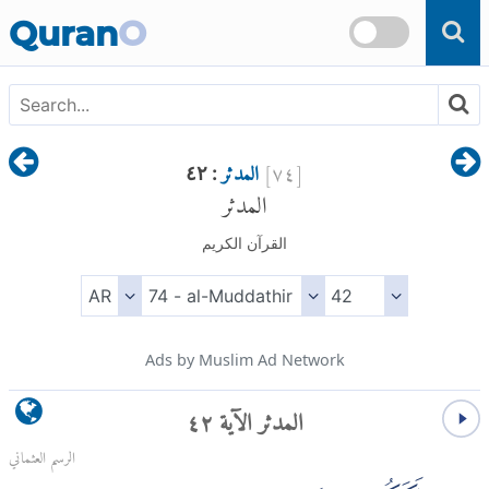
Skip to main content
Quran
O
[
٧٤
]
المدثر
: ٤٢
المدثر
القرآن الكريم
Ads by Muslim Ad Network
المدثر الآية ٤٢
الرسم العثماني