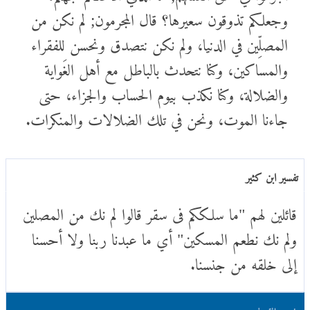
وجعلكم تذوقون سعيرها؟ قال المجرمون; لم نكن من
المصلِّين في الدنيا، ولم نكن نتصدق ونحسن للفقراء
والمساكين، وكنا نتحدث بالباطل مع أهل الغَواية
والضلالة، وكنا نكذب بيوم الحساب والجزاء، حتى
جاءنا الموت، ونحن في تلك الضلالات والمنكرات.
تفسير ابن كثير
قائلين لهم "ما سلككم فى سقر قالوا لم نك من المصلين
ولم نك نطعم المسكين" أي ما عبدنا ربنا ولا أحسنا
إلى خلقه من جنسنا.
تفسير القرطبي