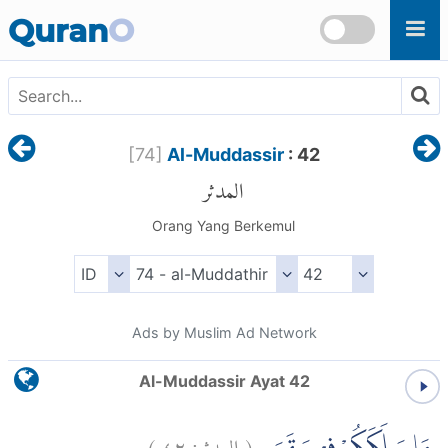
Skip to main content
Quran
O
[
74
]
Al-Muddassir
: 42
المدثر
Orang Yang Berkemul
Ads by Muslim Ad Network
Al-Muddassir Ayat 42
)
٤٢
المدثر:
(