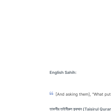
English Sahih:
[And asking them], "What put
তাফসীর তাইসীরুল কুরআন (Taisirul Qura