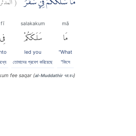
المدثر:
(
مَا سَلَكَكُمْ فِيْ سَقَرَ
fī
salakakum
mā
مَا
سَلَكَكُمْ
فِى
into
led you
"What
ধ্যে
তোমাদের প্রবেশ করিয়েছে
"কিসে
kum fee saqar (
)
al-Muddathir ৭৪:৪২