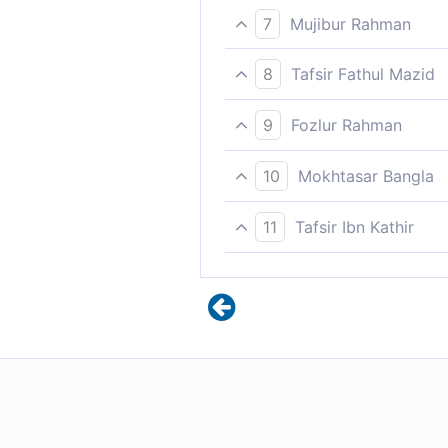
যে, কোন জিনিস তোমাদেরকে জাহান্নামে 
7
Mujibur Rahman
তোমাদেরকে কিসে জাহান্নামে নিক্ষেপ কর
8
Tafsir Fathul Mazid
Please check ayah 74:56 for
9
Fozlur Rahman
(তারা তাদেরকে জিজ্ঞাসা করবে,) “কোন্‌ 
10
Mokhtasar Bangla
৪২. এরা তাদেরকে জিজ্ঞেস করবে, কোন্ 
11
Tafsir Ibn Kathir
Please check ayah 74:56 for