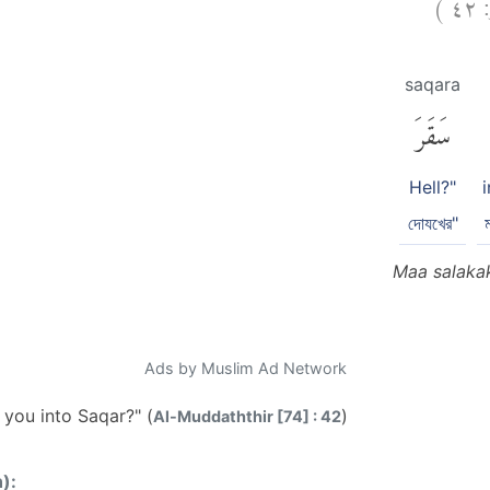
)
٤٢
saqara
سَقَرَ
Hell?"
দোযখের"
ম
Maa salaka
Ads by Muslim Ad Network
 you into Saqar?" (
)
Al-Muddaththir [74] : 42
n):