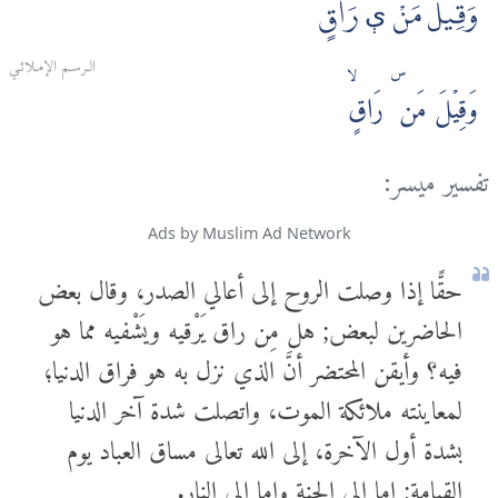
وَقِيلَ مَنْ ې رَاقٍ
الـرسـم الإمـلائـي
وَقِيۡلَ مَن ۜ رَاقٍۙ
تفسير ميسر:
Ads by Muslim Ad Network
حقًّا إذا وصلت الروح إلى أعالي الصدر، وقال بعض
الحاضرين لبعض; هل مِن راق يَرْقيه ويَشْفيه مما هو
فيه؟ وأيقن المحتضر أنَّ الذي نزل به هو فراق الدنيا؛
لمعاينته ملائكة الموت، واتصلت شدة آخر الدنيا
بشدة أول الآخرة، إلى الله تعالى مساق العباد يوم
القيامة; إما إلى الجنة وإما إلى النار.