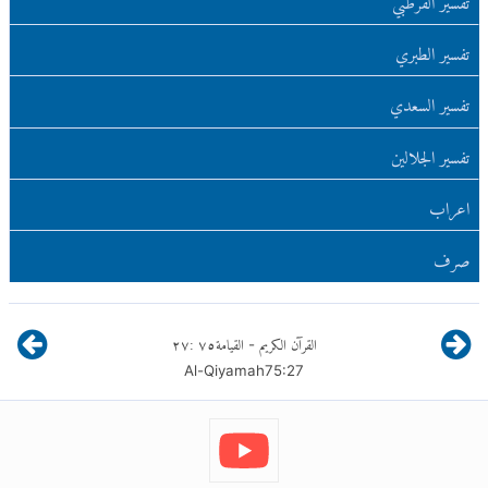
تفسير الطبري
تفسير السعدي
تفسير الجلالين
اعراب
صرف
القرآن الكريم
القيامة
٧٥
:
٢٧
-
Al-Qiyamah
75
:
27