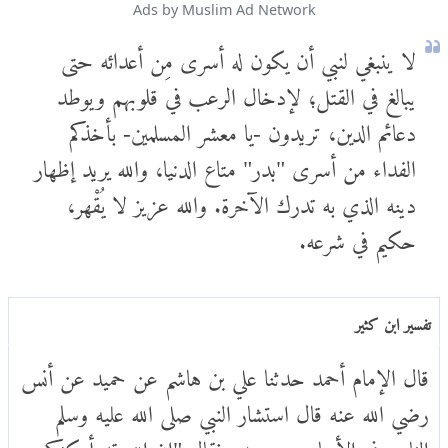
Ads by Muslim Ad Network
لا ينبغي لنبي أن يكون له أسرى مِن أعدائه حتى
يبالغ في القتل؛ لإدخال الرعب في قلوبهم ويوطد
دعائم الدين، تريدون -يا معشر المسلمين- بأخذكم
الفداء من أسرى "بدر" متاع الدنيا، والله يريد إظهار
دينه الذي به تدرك الآخرة. والله عزيز لا يُقْهر،
حكيم في شرعه.
تفسير ابن كثير
قال الإمام أحمد حدثنا علي بن هاشم عن حميد عن أنس
رضي الله عنه قال استشار النبي صلى الله عليه وسلم
الناس في الأسارى يوم بدر فقال "إن الله قد أمكنكم