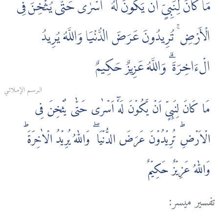
مَا كَانَ لِنَبِىٍّ أَن يَكُونَ لَهُۥٓ أَسْرٰى حَتّٰى يُثْخِنَ فِى
الْأَرْضِ ۚ تُرِيدُونَ عَرَضَ الدُّنْيَا وَاللَّهُ يُرِيدُ
الْءَاخِرَةَ ۗ وَاللَّهُ عَزِيزٌ حَكِيمٌ
الـرسـم الإمـلائـي
مَا كَانَ لِنَبِىٍّ اَنۡ يَّكُوۡنَ لَهٗۤ اَسۡرٰى حَتّٰى يُثۡخِنَ فِى
الۡاَرۡضِ‌ؕ تُرِيۡدُوۡنَ عَرَضَ الدُّنۡيَا ۖ وَاللّٰهُ يُرِيۡدُ الۡاٰخِرَةَ‌ ؕ
وَاللّٰهُ عَزِيۡزٌ حَكِيۡمٌ‏
تفسير ميسر: