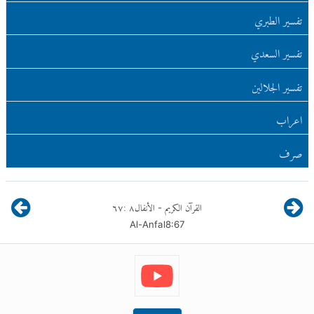
تفسير الطبري
تفسير السعدي
تفسير الجلالين
اعراب
صرف
القرآن الكريم
الأنفال
٨
:
٦٧
-
Al-Anfal
8
:
67