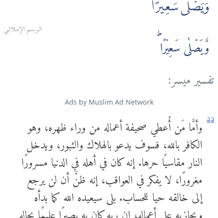
وَيَصْلٰى سَعِيرًا
الـرسـم الإمـلائـي
وَّيَصۡلٰى سَعِيۡرًا ؕ‏
تفسير ميسر:
Ads by Muslim Ad Network
وأمَّا مَن أُعطي صحيفة أعماله من وراء ظهره، وهو
الكافر بالله، فسوف يدعو بالهلاك والثبور، ويدخل
النار مقاسيًا حرها. إنه كان في أهله في الدنيا مسرورًا
مغرورًا، لا يفكر في العواقب، إنه ظنَّ أن لن يرجع
إلى خالقه حيا للحساب. بلى سيعيده الله كما بدأه
ويجازيه على أعماله، إن ربه كان به بصيرًا عليمًا بحاله