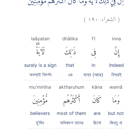
اِنَّ فِيْ ذٰلِكَ لَاٰيَةً ۗوَمَا كَانَ اَكْثَرُهُمْ مُّؤْمِنِيْنَ
)
١٩٠
الشعراء:
(
laāyatan
dhālika
fī
inna
إِنَّ
فِى
ذَٰلِكَ
لَءَايَةًۖ
surely is a sign
that
in
Indeed
অবশ্যই নিদর্শন
এর
মধ্যে (আছে)
নিশ্চয়ই
mu'minīna
aktharuhum
kāna
wamā
وَمَا
كَانَ
أَكْثَرُهُم
مُّؤْمِنِينَ
believers
most of them
are
but not
মু'মিন
অধিকাংশ তাদের
ছিলো
কিন্তু না