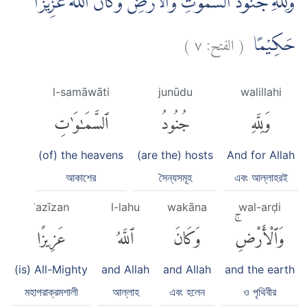
وَلِلّٰهِ جُنُوْدُ السَّمٰوٰتِ وَالْاَرْضِۗ وَكَانَ اللّٰهُ عَزِيْزًا
)
٧
الفتح:
(
حَكِيْمًا
l-samāwāti
junūdu
walillahi
وَلِلَّهِ
جُنُودُ
ٱلسَّمَٰوَٰتِ
(of) the heavens
(are the) hosts
And for Allah
আকাশের
সৈন্যসমূহ
এবং আল্লাহরই
ʿazīzan
l-lahu
wakāna
wal-arḍi
وَٱلْأَرْضِۚ
وَكَانَ
ٱللَّهُ
عَزِيزًا
(is) All-Mighty
and Allah
and Allah
and the earth
মহাপরাক্রমশালী
আল্লাহ
এবং হলেন
ও পৃথিবীর