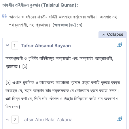
তাফসীর তাইসীরুল কুরআন (Taisirul Quran):
আসমান ও যমীনের যাবতীয় বাহিনী আল্লাহর কর্তৃত্বের অধীন। আল্লাহ মহা
পরাক্রমশালী, মহা প্রজ্ঞাময়। (
)
আল ফাতহ [৪৮] : ৭
Collapse
1
Tafsir Ahsanul Bayaan
আকাশমন্ডলী ও পৃথিবীর বাহিনীসমূহ আল্লাহরই এবং আল্লাহই পরাক্রমশালী,
প্রজ্ঞাময়। [১]
[১] এখানে মুনাফিক ও কাফেরদের আলোচনা প্রসঙ্গে উক্ত কথাটি পুনরায় ব্যক্ত
করেছেন যে, মহান আল্লাহ তাঁর শত্রুদেরকে যে কোনভাবে ধ্বংস করতে সক্ষম।
এটা ভিন্ন কথা যে, তিনি তাঁর কৌশল ও ইচ্ছার ভিত্তিতে যতটা চান অবকাশ ও
ঢিল দেন।
2
Tafsir Abu Bakr Zakaria