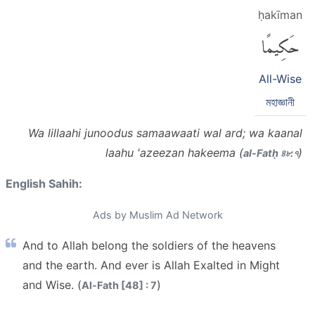
ḥakīman
حَكِيمًا
All-Wise
মহাজ্ঞানী
Wa lillaahi junoodus samaawaati wal ard; wa kaanal
laahu 'azeezan hakeema (
)
al-Fatḥ ৪৮:৭
English Sahih:
Ads by Muslim Ad Network
And to Allah belong the soldiers of the heavens
and the earth. And ever is Allah Exalted in Might
and Wise. (
)
Al-Fath [48] : 7