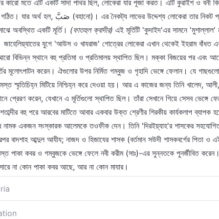
 কারো মতে এটি একটি সাদা পাথর ছিল, লোকেরা যার পূজা করত। এটি কুরাইশ ও বনী ক
মাঝে অবস্থিত একটি মূর্তি।
(ফাতহুল ক্বাদীর)
এই মূর্তিটি 'কুদাইদ'এর সামনে 'মুশাল্লাল
িল। জাহেলিয়্যাতের যুগে 'আউস ও খাযরাজ' গোত্রের লোকেরা এখান থেকেই ইহরাম বাঁধত 
ো বিভিন্ন স্থানে বহু প্রতিমা ও প্রতিমালয় স্থাপিত ছিল। মক্কা বিজয়ের পর এবং আর
তির মূলোৎপাটন করেন। ঐগুলোর উপর নির্মিত গম্বুজ ও গৃহাদি ভেঙ্গে ফেলান। যে গাছগুলোর
 সমস্ত স্মৃতিচিহ্ন মিটিয়ে নিশ্চিহ্ন করে দেওয়া হয়। আর এ কাজের জন্য তিনি খালেদ, 
থানে প্রেরণ করেন, যেখানে এ মূর্তিগুলো স্থাপিত ছিল। তাঁরা সেখানে গিয়ে সেসব ভেঙ্গে 
 শতাব্দীর বহু পরে আরবের মাটিতে আবার একবার উক্ত শ্রেণীর শিরকীয় কার্যকলাপ ব্যাপ
 অহ্হাব নামক একজন সংস্কারক আলেমকে তওফীক দেন। তিনি 'দিরইয়্যাহ'র শাসকের সহযোগি
রপর বাদশাহ আব্দুল আযীয; নাজদ ও হিজাযের শাসক (বর্তমান সউদী শাসকবর্গের পিতা ও এই 
স্ত পাকা কবর ও গম্বুজকে ভেঙ্গে ফেলে নবী করীম (সাঃ)-এর সুন্নতকে পুনর্জীবিত করেন
নুসারে না কোন পাকা কবর আছে, আর না কোন মাযার।
ria
ation