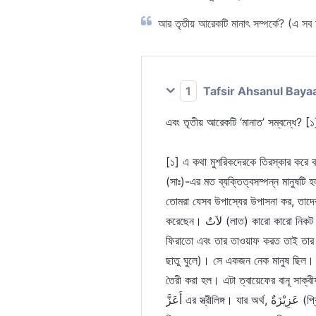
আর তৃতীয় আরেকটি মানাৎ সম্পর্কে? (এ সব অক
1
Tafsir Ahsanul Baya
এবং তৃতীয় আরেকটি ‘মানাত’ সম্বন্ধে? [১
[১] এ কথা মুশরিকদেরকে তিরস্কার করে বল
(সাঃ)-এর মত ব্যক্তিত্বসম্পন্ন মানুষটি
তোমরা যেসব উপাস্যের উপাসনা কর, তাদের
করেছেন। لاَتٌ (লাত) কারো কারো নিকট এটা الله থেকে উদ্ভূত। আবার কারো নিকট এটা لاَتَ يَلِيْتُ থেকে উদ্ভূত। যার অর্থ ফিরানো। পূজারীরা তাদের গর্দান তার দিকে
ফিরাতো এবং তার তাওয়াফ করত তাই তার এই নাম হয়ে যায়। কেউ বলেন যে, لات এর تا অক্ষরটি
ছাতু ঘুলে)। সে একজন নেক মানুষ ছিল। হ
তৈরী করা হল। এটা ত্বায়েফের বানূ সাক্বীফ গোত্রের সব চাইতে বড় প্রতিমা ছিল। َّى
أَعَزَّ এর স্ত্রীলিঙ্গ। যার অর্থ, عَزِيْزَةٌ (প্রিয়তমা)। কেউ কেউ বলেছেন, এটা গাত্বফানে একটি গাছ ছিল, যার পূজা করা হত। কেউ বলেছেন, এটি শয়তান জিন্নী (পেতনী)