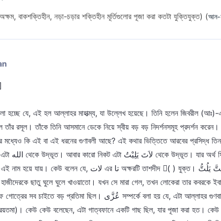
্ষম, বাকশক্তিহীন, নড়া-চড়ার শক্তিহীন মূর্তিগুলোর পূজা করা কতটা যুক্তিযুক্ত) (
আন-ন
an
]
া হচ্ছে যে, এই হল আল্লাহর মাহাত্ম্য, যা উল্লেখ হয়েছে। তিনি হলেন জিবরীল (আঃ)-এর 
 হল তাঁর রসূল। তাঁকে তিনি আসমানে ডেকে নিয়ে স্বীয় বড় বড় নিদর্শনসমূহ প্রদর্শন কর
 মধ্যেও কি এই বা এই ধরনের গুণাবলী আছে? এই কথার ভিত্তিতে আরবের প্রসিদ্ধ তিনটি
 তাশদীদ (ّ ) যুক্ত। لَتَّ يَلُتُّ থেকে 'ইস্ম ফায়েল' বা কর্তৃকারকপদ (যে
াজীদেরকে ছাতু ঘুলে ঘুলে খাওয়াতো। যখন সে মারা গেল, তখন লোকেরা তার কবরকে ইবাদ
عُز সম্পর্কে বলা হয় যে, এটা আল্লাহর গুণবাচক নাম عَزِيْزٌ থেকে উদ্ভূত। আর এটা