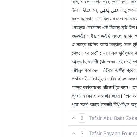
ছিল, যা কোন কোন গাছে দেখা দিত। আবার
ছিল। مَنَاةٌ হল, مَنَى يَمْنِى ধাতু থেকে গঠিত। যার অর্থ হল, صَبَّ (বহানো)। এর নৈকট্য লাভের উদ্দেশ্য লোকেরা তার নিকট প্রচুর পরিমাণে পশু জবাই করত এবং তাদের
রক্ত বহাতো। এটা ছিল মক্কা ও মদীনার 
গোত্রের লোকেদের এটি নিজস্ব মূর্তি ছ
তাফাসীর ও ইবনে কাসীর)
এগুলো ছাড়াও আর
ঐ সমস্ত মূর্তিসহ আরো অন্যান্য সকল মূর্
সেগুলো সব কেটে ফেলান এবং মূর্তিপূজার
আব্দুল্লাহ বাজালী (রাঃ)-দের সেই সেই স্
নিশ্চিহ্ন করে দেন।
(ইবনে কাসীর)
প্রথম
পতাকাবাহী শায়খ মুহাম্মাদ বিন আব্দুল
সমস্ত কার্যকলাপের পরিসমাপ্তি ঘটান। তা
পুনরায় নবায়ন ও সংস্কার করেন। তিনি সম
পূরো সঊদী আরবে ইসলামী বিধি-বিধান অ
2
Tafsir Abu Bakr Zaka
এবং তৃতীয় আরেকটি ‘মানাত’ সম্পর্কে [১]?
3
Tafsir Bayaan Found