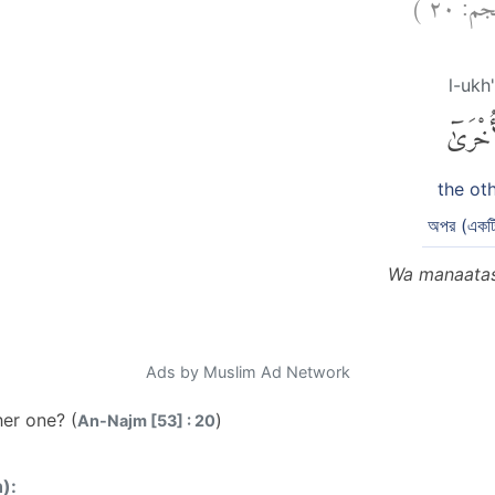
)
٢٠
لنجم
l-ukh
ُخْرَىٰٓ
the ot
অপর (একটি
Wa manaatas 
Ads by Muslim Ad Network
her one? (
)
An-Najm [53] : 20
n):