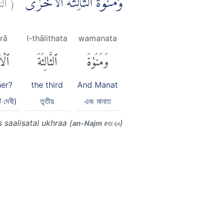
ا:
(
وَمَنٰوةَ الثَّالِثَةَ الْاُخْرٰى
'rā
l-thālithata
wamanata
وَمَنَوٰةَ
ٱلثَّالِثَةَ
ٱلْأ
her?
the third
And Manat
 দেবী)
তৃতীয়
এবং মানাত
saalisatal ukhraa (
)
an-Najm ৫৩:২০