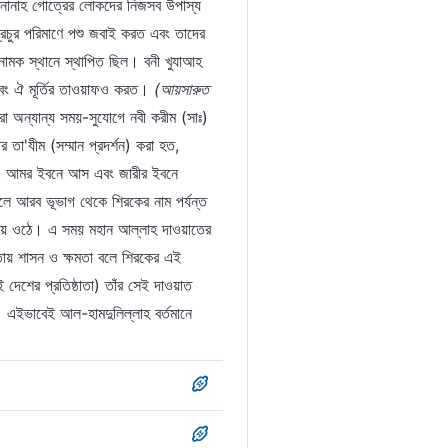
িনানাহ গোত্রের লোকদের নিজসব উপাস্য
' নামক স্থানে স্থাপিত ছিল। বনী খুযাআহ
এবং ঐ মূর্তির তাওয়াফও করত।
(আয়সারুত
ো অন্যান্য সময়-সুযোগে নবী করীম (সাঃ)
 তা'যীম (সম্মান প্রদর্শন) করা হত,
আলী, আমর ইবনে আস এবং জারীর ইবনে
ফেলে আরব ভূভাগ থেকে শিরকের নাম পর্যন্ত
ক হয়ে ওঠে। এ সময় মহান আল্লাহ দাওয়াতের
তায় শাসন ও ক্ষমতা বলে শিরকের এই
দেশের প্রতিষ্ঠাতা) তাঁর সেই দাওয়াত
। এইভাবেই আল-হামদুলিল্লাহ বর্তমানে