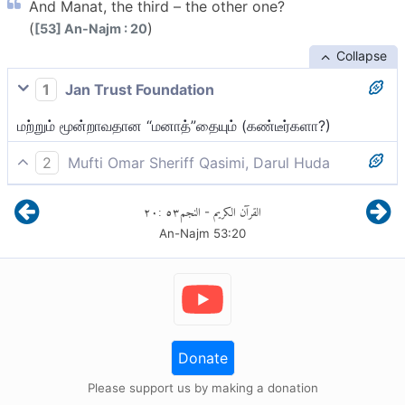
And Manat, the third – the other one?
(
)
[53] An-Najm : 20
Collapse
1
Jan Trust Foundation
மற்றும் மூன்றாவதான “மனாத்”தையும் (கண்டீர்களா?)
2
Mufti Omar Sheriff Qasimi, Darul Huda
இன்னும், மற்றொரு மூன்றாவது மனாத்தைப் பற்றியும் (-இவை
٢٠
:
٥٣
النجم
القرآن الكريم
-
அல்லாஹ்வின் பெண் பிள்ளைகள் என்று நீங்கள் கூறுவதின்
An-Najm
53
:
20
உண்மைத் தன்மையைப் பற்றி எனக்கு நீங்கள் அறிவியுங்கள்)!
Donate
Please support us by making a donation