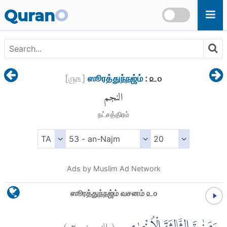
Skip to main content
Quran
O
[
௫௩
]
ஸூரத்துந்நஜ்ம்
: ௨௦
النجم
நட்சத்திரம்
Ads by Muslim Ad Network
ஸூரத்துந்நஜ்ம் வசனம் ௨௦
)
٢٠
النجم:
(