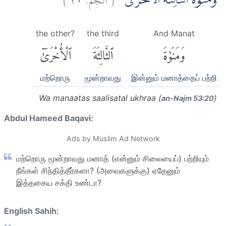
وَمَنٰوةَ الثَّالِثَةَ الْاُخْرٰى
the other?
the third
And Manat
وَمَنَوٰةَ
ٱلثَّالِثَةَ
ٱلْأُخْرَىٰٓ
மற்றொரு
மூன்றாவது
இன்னும் மனாத்தைப் பற்றி
Wa manaatas saalisatal ukhraa (
)
an-Najm 53:20
Abdul Hameed Baqavi:
Ads by Muslim Ad Network
மற்றொரு மூன்றாவது மனாத் (என்னும் சிலையைப்) பற்றியும்
நீங்கள் சிந்தித்தீர்களா? (அவைகளுக்கு) ஏதேனும்
இத்தகைய சக்தி உண்டா?
English Sahih: