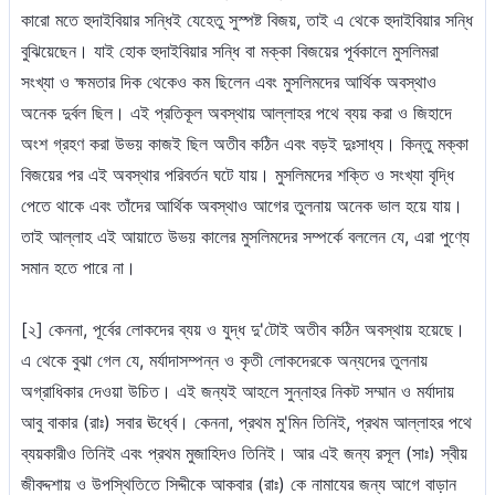
কারো মতে হুদাইবিয়ার সন্ধিই যেহেতু সুস্পষ্ট বিজয়, তাই এ থেকে হুদাইবিয়ার সন্ধি
বুঝিয়েছেন। যাই হোক হুদাইবিয়ার সন্ধি বা মক্কা বিজয়ের পূর্বকালে মুসলিমরা
সংখ্যা ও ক্ষমতার দিক থেকেও কম ছিলেন এবং মুসলিমদের আর্থিক অবস্থাও
অনেক দুর্বল ছিল। এই প্রতিকূল অবস্থায় আল্লাহর পথে ব্যয় করা ও জিহাদে
অংশ গ্রহণ করা উভয় কাজই ছিল অতীব কঠিন এবং বড়ই দুঃসাধ্য। কিন্তু মক্কা
বিজয়ের পর এই অবস্থার পরিবর্তন ঘটে যায়। মুসলিমদের শক্তি ও সংখ্যা বৃদ্ধি
পেতে থাকে এবং তাঁদের আর্থিক অবস্থাও আগের তুলনায় অনেক ভাল হয়ে যায়।
তাই আল্লাহ এই আয়াতে উভয় কালের মুসলিমদের সম্পর্কে বললেন যে, এরা পুণ্যে
সমান হতে পারে না।
[২] কেননা, পূর্বের লোকদের ব্যয় ও যুদ্ধ দু'টোই অতীব কঠিন অবস্থায় হয়েছে।
এ থেকে বুঝা গেল যে, মর্যাদাসম্পন্ন ও কৃতী লোকদেরকে অন্যদের তুলনায়
অগ্রাধিকার দেওয়া উচিত। এই জন্যই আহলে সুন্নাহর নিকট সম্মান ও মর্যাদায়
আবু বাকার (রাঃ) সবার ঊর্ধ্বে। কেননা, প্রথম মু'মিন তিনিই, প্রথম আল্লাহর পথে
ব্যয়কারীও তিনিই এবং প্রথম মুজাহিদও তিনিই। আর এই জন্য রসূল (সাঃ) স্বীয়
জীবদ্দশায় ও উপস্থিতিতে সিদ্দীকে আকবার (রাঃ) কে নামাযের জন্য আগে বাড়ান