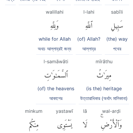
walillahi
l-lahi
sabīli
سَبِيلِ
ٱللَّهِ
وَلِلَّهِ
while for Allah
(of) Allah?
(the) way
অথচ আল্লাহ্‌রই জন্য
আল্লাহ্‌র
পথের
l-samāwāti
mīrāthu
مِيرَٰثُ
ٱلسَّمَٰوَٰتِ
(of) the heavens
(is the) heritage
আকাশের
উত্তারাধিকার (অর্থাৎ মালিকানা)
minkum
yastawī
lā
wal-arḍi
وَٱلْأَرْضِۚ
لَا
يَسْتَوِى
مِنكُم