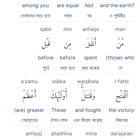
among you
are equal
Not
and the earth?
তোমাদের মধ্য হতে
সমান
নয়
ও পৃথিবীর
qabli
min
anfaqa
man
مَّنْ
أَنفَقَ
مِن
قَبْلِ
before
before
spent
(those) who
পূর্বে
মধ্য হতে
ব্যয় করেছে
যে
aʿẓamu
ulāika
waqātala
l-fatḥi
ٱلْفَتْحِ
وَقَٰتَلَۚ
أُو۟لَٰٓئِكَ
أَعْظَمُ
(are) greater
Those
and fought
the victory
শ্রেস্ততর
ঐসব লোক
এবং জিহাদ করেছে
বিজয়ের
anfaqū
alladhīna
mina
darajatan