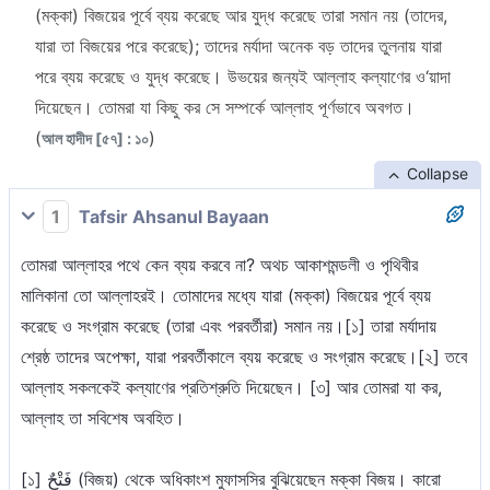
(মক্কা) বিজয়ের পূর্বে ব্যয় করেছে আর যুদ্ধ করেছে তারা সমান নয় (তাদের,
যারা তা বিজয়ের পরে করেছে); তাদের মর্যাদা অনেক বড় তাদের তুলনায় যারা
পরে ব্যয় করেছে ও যুদ্ধ করেছে। উভয়ের জন্যই আল্লাহ কল্যাণের ও‘য়াদা
দিয়েছেন। তোমরা যা কিছু কর সে সম্পর্কে আল্লাহ পূর্ণভাবে অবগত।
(
)
আল হাদীদ [৫৭] : ১০
Collapse
1
Tafsir Ahsanul Bayaan
তোমরা আল্লাহর পথে কেন ব্যয় করবে না? অথচ আকাশমন্ডলী ও পৃথিবীর
মালিকানা তো আল্লাহরই। তোমাদের মধ্যে যারা (মক্কা) বিজয়ের পূর্বে ব্যয়
করেছে ও সংগ্রাম করেছে (তারা এবং পরবর্তীরা) সমান নয়।[১] তারা মর্যাদায়
শ্রেষ্ঠ তাদের অপেক্ষা, যারা পরবর্তীকালে ব্যয় করেছে ও সংগ্রাম করেছে।[২] তবে
আল্লাহ সকলকেই কল্যাণের প্রতিশ্রুতি দিয়েছেন। [৩] আর তোমরা যা কর,
আল্লাহ তা সবিশেষ অবহিত।
[১] فَتْحٌ (বিজয়) থেকে অধিকাংশ মুফাসসির বুঝিয়েছেন মক্কা বিজয়। কারো