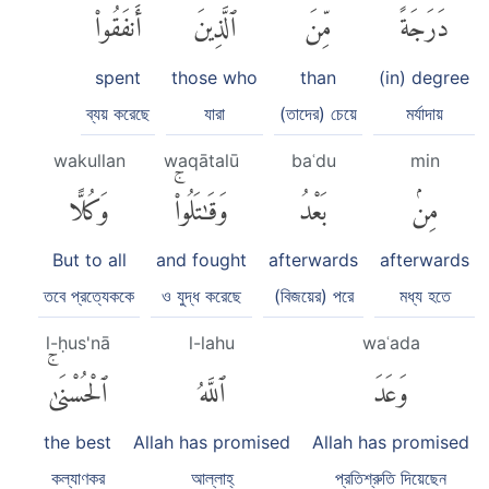
دَرَجَةً
مِّنَ
ٱلَّذِينَ
أَنفَقُوا۟
spent
those who
than
(in) degree
ব্যয় করেছে
যারা
(তাদের) চেয়ে
মর্যাদায়
wakullan
waqātalū
baʿdu
min
مِنۢ
بَعْدُ
وَقَٰتَلُوا۟ۚ
وَكُلًّا
But to all
and fought
afterwards
afterwards
তবে প্রত্যেককে
ও যুদ্ধ করেছে
(বিজয়ের) পরে
মধ্য হতে
l-ḥus'nā
l-lahu
waʿada
وَعَدَ
ٱللَّهُ
ٱلْحُسْنَىٰۚ
the best
Allah has promised
Allah has promised
কল্যাণকর
আল্লাহ্‌
প্রতিশ্রুতি দিয়েছেন