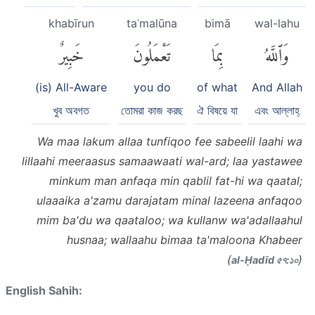
khabīrun
taʿmalūna
bimā
wal-lahu
وَٱللَّهُ
بِمَا
تَعْمَلُونَ
خَبِيرٌ
(is) All-Aware
you do
of what
And Allah
খুব অবগত
তোমরা কাজ করছ
ঐ বিষয়ে যা
এবং আল্লাহ্‌
Wa maa lakum allaa tunfiqoo fee sabeelil laahi wa
lillaahi meeraasus samaawaati wal-ard; laa yastawee
minkum man anfaqa min qablil fat-hi wa qaatal;
ulaaaika a'zamu darajatam minal lazeena anfaqoo
mim ba'du wa qaataloo; wa kullanw wa'adallaahul
husnaa; wallaahu bimaa ta'maloona Khabeer
(
)
al-Ḥadīd ৫৭:১০
English Sahih: