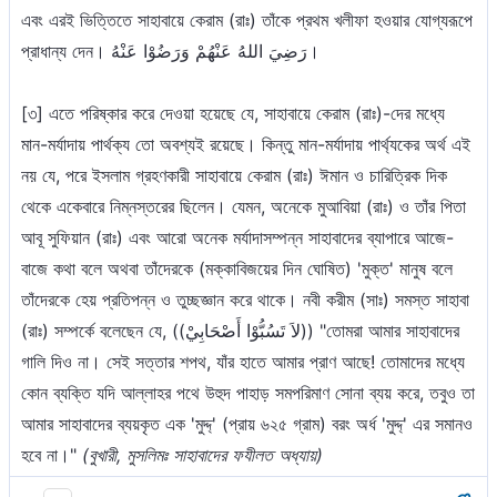
এবং এরই ভিত্তিতে সাহাবায়ে কেরাম (রাঃ) তাঁকে প্রথম খলীফা হওয়ার যোগ্যরূপে
প্রাধান্য দেন। رَضِيَ اللهُ عَنْهُمْ وَرَضُوْا عَنْهُ।
[৩] এতে পরিষ্কার করে দেওয়া হয়েছে যে, সাহাবায়ে কেরাম (রাঃ)-দের মধ্যে
মান-মর্যাদায় পার্থক্য তো অবশ্যই রয়েছে। কিন্তু মান-মর্যাদায় পার্থ্যকের অর্থ এই
নয় যে, পরে ইসলাম গ্রহণকারী সাহাবায়ে কেরাম (রাঃ) ঈমান ও চারিত্রিক দিক
থেকে একেবারে নিম্নস্তরের ছিলেন। যেমন, অনেকে মুআবিয়া (রাঃ) ও তাঁর পিতা
আবূ সুফিয়ান (রাঃ) এবং আরো অনেক মর্যাদাসম্পন্ন সাহাবাদের ব্যাপারে আজে-
বাজে কথা বলে অথবা তাঁদেরকে (মক্কাবিজয়ের দিন ঘোষিত) 'মুক্ত' মানুষ বলে
তাঁদেরকে হেয় প্রতিপন্ন ও তুচ্ছজ্ঞান করে থাকে। নবী করীম (সাঃ) সমস্ত সাহাবা
(রাঃ) সম্পর্কে বলেছেন যে, ((لاَ تَسُبُّوْا أَصْحَابِيْ)) "তোমরা আমার সাহাবাদের
গালি দিও না। সেই সত্তার শপথ, যাঁর হাতে আমার প্রাণ আছে! তোমাদের মধ্যে
কোন ব্যক্তি যদি আল্লাহর পথে উহুদ পাহাড় সমপরিমাণ সোনা ব্যয় করে, তবুও তা
আমার সাহাবাদের ব্যয়কৃত এক 'মুদ্দ্' (প্রায় ৬২৫ গ্রাম) বরং অর্ধ 'মুদ্দ্' এর সমানও
হবে না।"
(বুখারী, মুসলিমঃ সাহাবাদের ফযীলত অধ্যায়)