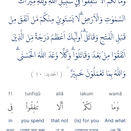
وَمَا لَكُمْ اَلَّا تُنْفِقُوْا فِيْ سَبِيْلِ اللّٰهِ وَلِلّٰهِ مِيْرَاثُ
السَّمٰوٰتِ وَالْاَرْضِۗ لَا يَسْتَوِيْ مِنْكُمْ مَّنْ اَنْفَقَ مِنْ
قَبْلِ الْفَتْحِ وَقَاتَلَۗ اُولٰۤىِٕكَ اَعْظَمُ دَرَجَةً مِّنَ الَّذِيْنَ
اَنْفَقُوْا مِنْۢ بَعْدُ وَقَاتَلُوْاۗ وَكُلًّا وَّعَدَ اللّٰهُ الْحُسْنٰىۗ
)
١٠
الحديد:
(
وَاللّٰهُ بِمَا تَعْمَلُوْنَ خَبِيْرٌ ࣖ
fī
tunfiqū
allā
lakum
wamā
وَمَا
لَكُمْ
أَلَّا
تُنفِقُوا۟
فِى
in
you spend
that not
(is) for you
And what
মধ্যে
তোমরা ব্যয় করছ
যে না
তোমাদের হয়েছে
এবং কি