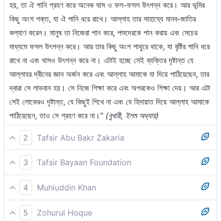
হয়, তা ঐ পানি গ্রহণ করে অনেক ঘাস ও ফল-ফসল উৎপন্ন করে। আর ভূমির
কিছু অংশ শক্ত, যা ঐ পানি ধরে রাখে। আল্লাহ তার সাহায্যে মানব-জাতির
কল্যাণ করেন। মানুষ তা নিজেরা পান করে, পশুদেরকে পান করায় এবং সেচের
মাধ্যমে ফসল উৎপন্ন করে। আর তার কিছু অংশ পাথুরে থাকে, যা বৃষ্টির পানি ধরে
রাখে না এবং ঘাসও উৎপন্ন করে না। এটাই হচ্ছে সেই ব্যক্তির দৃষ্টান্ত যে
আল্লাহর দ্বীনের জ্ঞান অর্জন করে এবং আল্লাহ আমাকে যা দিয়ে পাঠিয়েছেন, তার
দ্বারা সে লাভবান হয়। সে নিজে শিক্ষা করে এবং অপরকেও শিক্ষা দেয়। আর এটা
সেই লোকেরও দৃষ্টান্ত, যে কিছুই শিখে না এবং যে হিদায়াত দিয়ে আল্লাহ আমাকে
পাঠিয়েছেন, তাও সে গ্রহণ করে না।"
(বুখারী, ইলম অধ্যায়)
2
Tafsir Abu Bakr Zakaria
আর উৎকৃষ্ট ভূমি-তার ফসল তার রবের আদেশে উৎপন্ন হয়। আর যা নিকৃষ্ট, তাতে
3
Tafsir Bayaan Foundation
কঠোর পরিশ্রম না করলে কিছুই জন্মে না [১]। এভাবে আমরা কৃতজ্ঞ সম্প্রদায়ের
আর উত্তম ভূমি- তার ফসল বের হয় তার রবের অনুমতিতে। আর যা নিকৃষ্ট, তাতে
জন্য নিদর্শনসমূহ বিভিন্নভাবে বিবৃত করি [২]।
4
Muhiuddin Khan
তো কমই উৎপন্ন হয়। এভাবেই আমি আয়াতসমূহ বিভিন্নভাবে বর্ণনা করি এমন
যে শহর উৎকৃষ্ট, তার ফসল তার প্রতিপালকের নির্দেশে উৎপন্ন হয় এবং যা নিকৃষ্ট
কওমের জন্য, যারা কৃতজ্ঞ হয়।
5
Zohurul Hoque
[১] অর্থাৎ বৃষ্টির কল্যাণধারা যদিও প্রত্যেক শহর ও ভূখণ্ডে সমভাবে বর্ধিত হয়,