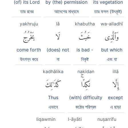
(of) its Lord
by (the) permission
its vegetation
তার রবের
আদেশের মাধ্যমে
তার ফসল (উৎকৃষ্ট)
yakhruju
lā
khabutha
wa-alladhī
وَٱلَّذِى
خَبُثَ
لَا
يَخْرُجُ
come forth
(does) not
is bad -
but which
উৎপন্ন করে
না
নিকৃষ্ট
এবং যা
kadhālika
nakidan
illā
إِلَّا
نَكِدًاۚ
كَذَٰلِكَ
Thus
(with) difficulty
except
এভাবে
কঠোর পরিশ্রম
এ ছাড়া
liqawmin
l-āyāti
nuṣarrifu