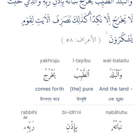
وَالْبَلَدُ الطَّيِّبُ يَخْرُجُ نَبَاتُهٗ بِاِذْنِ رَبِّهٖۚ وَالَّذِيْ خَبُثَ
لَا يَخْرُجُ اِلَّا نَكِدًاۗ كَذٰلِكَ نُصَرِّفُ الْاٰيٰتِ لِقَوْمٍ
)
٥٨
الأعراف:
(
يَّشْكُرُوْنَ ࣖ
yakhruju
l-ṭayibu
wal-baladu
وَٱلْبَلَدُ
ٱلطَّيِّبُ
يَخْرُجُ
comes forth
[the] pure
And the land -
উৎপন্ন করে
উৎকৃষ্ট
এবং ভূখন্ড
rabbihi
bi-idh'ni
nabātuhu
نَبَاتُهُۥ
بِإِذْنِ
رَبِّهِۦۖ