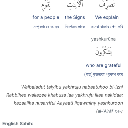
نُصَرِّفُ
ٱلْءَايَٰتِ
لِقَوْمٍ
for a people
the Signs
We explain
সম্প্রদায়ের জন্যে
নিদর্শনগুলোকে
আমরা বারবার পেশ করি
yashkurūna
يَشْكُرُونَ
who are grateful
(যারা)কৃতজ্ঞতা প্রকাশ করে
Walbaladut taiyibu yakhruju nabaatuhoo bi-izni
Rabbihee wallazee khabusa laa yakhruju illaa nakidaa;
kazaalika nusarriful Aayaati liqawminy yashkuroon
(
)
al-ʾAʿrāf ৭:৫৮
English Sahih: