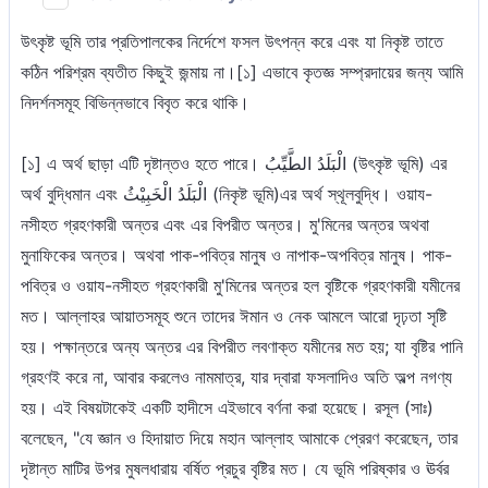
উৎকৃষ্ট ভূমি তার প্রতিপালকের নির্দেশে ফসল উৎপন্ন করে এবং যা নিকৃষ্ট তাতে
কঠিন পরিশ্রম ব্যতীত কিছুই জন্মায় না।[১] এভাবে কৃতজ্ঞ সম্প্রদায়ের জন্য আমি
নিদর্শনসমূহ বিভিন্নভাবে বিবৃত করে থাকি।
[১] এ অর্থ ছাড়া এটি দৃষ্টান্তও হতে পারে। الْبَلَدُ الطَّيِّبُ (উৎকৃষ্ট ভূমি) এর
অর্থ বুদ্ধিমান এবং الْبَلَدُ الْخَبِيْثُ (নিকৃষ্ট ভূমি)এর অর্থ স্থূলবুদ্ধি। ওয়ায-
নসীহত গ্রহণকারী অন্তর এবং এর বিপরীত অন্তর। মু'মিনের অন্তর অথবা
মুনাফিকের অন্তর। অথবা পাক-পবিত্র মানুষ ও নাপাক-অপবিত্র মানুষ। পাক-
পবিত্র ও ওয়ায-নসীহত গ্রহণকারী মু'মিনের অন্তর হল বৃষ্টিকে গ্রহণকারী যমীনের
মত। আল্লাহর আয়াতসমূহ শুনে তাদের ঈমান ও নেক আমলে আরো দৃঢ়তা সৃষ্টি
হয়। পক্ষান্তরে অন্য অন্তর এর বিপরীত লবণাক্ত যমীনের মত হয়; যা বৃষ্টির পানি
গ্রহণই করে না, আবার করলেও নামমাত্র, যার দ্বারা ফসলাদিও অতি অল্প নগণ্য
হয়। এই বিষয়টাকেই একটি হাদীসে এইভাবে বর্ণনা করা হয়েছে। রসূল (সাঃ)
বলেছেন, "যে জ্ঞান ও হিদায়াত দিয়ে মহান আল্লাহ আমাকে প্রেরণ করেছেন, তার
দৃষ্টান্ত মাটির উপর মুষলধারায় বর্ষিত প্রচুর বৃষ্টির মত। যে ভূমি পরিষ্কার ও ঊর্বর