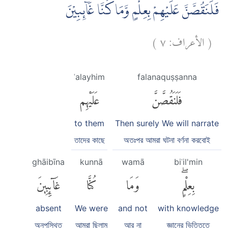
فَلَنَقُصَّنَّ عَلَيْهِمْ بِعِلْمٍ وَّمَا كُنَّا غَاۤىِٕبِيْنَ
)
٧
الأعراف:
(
ʿalayhim
falanaquṣṣanna
فَلَنَقُصَّنَّ
عَلَيْهِم
to them
Then surely We will narrate
তাদের কাছে
অতঃপর আমরা ঘটনা বর্ণনা করবোই
ghāibīna
kunnā
wamā
biʿil'min
بِعِلْمٍۖ
وَمَا
كُنَّا
غَآئِبِينَ
absent
We were
and not
with knowledge
অনুপস্থিত
আমরা ছিলাম
আর না
জ্ঞানের ভিত্তিতে