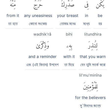
يَكُن
فِى
صَدْرِكَ
حَرَجٌ
مِّنْهُ
from it
any uneasiness
your breast
in
be
তা হতে
কোনো সংকোচ
তোমার মনের
মধ্যে
হয়
wadhik'rā
bihi
litundhira
لِتُنذِرَ
بِهِۦ
وَذِكْرَىٰ
and a reminder
with it
that you warn
এবং (এই কিতাব) উপদেশ
তা দিয়ে
যেন তুমি সতর্ক করো
lil'mu'minīna
لِلْمُؤْمِنِينَ
for the believers
মু`মিনদের জন্যে