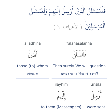
فَلَنَسْـَٔلَنَّ الَّذِيْنَ اُرْسِلَ اِلَيْهِمْ وَلَنَسْـَٔلَنَّ
)
٦
الأعراف:
(
الْمُرْسَلِيْنَۙ
alladhīna
falanasalanna
فَلَنَسْـَٔلَنَّ
ٱلَّذِينَ
those (to) whom
Then surely We will question
তাদেরকে
অতএব আমরা জিজ্ঞাসা করবোই
ilayhim
ur'sila
أُرْسِلَ
إِلَيْهِمْ
to them (Messengers)
were sent