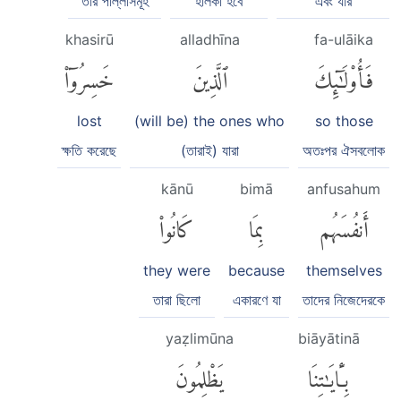
তার পাল্লাসমূহ
হালকা হবে
এবং যার
khasirū
alladhīna
fa-ulāika
فَأُو۟لَٰٓئِكَ
ٱلَّذِينَ
خَسِرُوٓا۟
lost
(will be) the ones who
so those
ক্ষতি করেছে
(তারাই) যারা
অতঃপর ঐসবলোক
kānū
bimā
anfusahum
أَنفُسَهُم
بِمَا
كَانُوا۟
they were
because
themselves
তারা ছিলো
একারণে যা
তাদের নিজেদেরকে
yaẓlimūna
biāyātinā
بِـَٔايَٰتِنَا
يَظْلِمُونَ