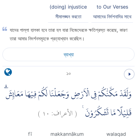
(doing) injustice
to Our Verses
সীমালঙ্ঘন করতো
আমাদের নির্দশনাদির সাথে
যাদের পাল্লা হালকা হবে তারা হল যারা নিজেদেরকে ক্ষতিগ্রস্ত করেছে, কারণ
তারা আমার নিদর্শনসমূহকে প্রত্যাখ্যান করেছিল।
ব্যাখ্যা
১০
وَلَقَدْ مَكَّنّٰكُمْ فِى الْاَرْضِ وَجَعَلْنَا لَكُمْ فِيْهَا مَعَايِشَۗ
)
١٠
الأعراف:
(
قَلِيْلًا مَّا تَشْكُرُوْنَ ࣖ
fī
makkannākum
walaqad