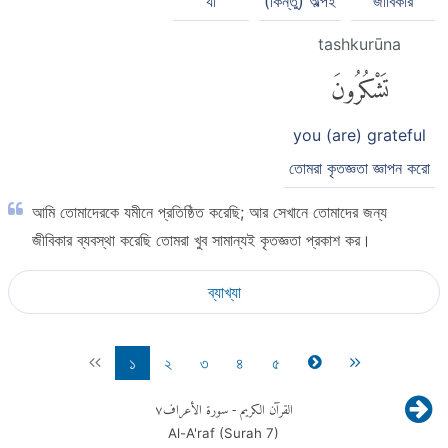
যা
(কিন্তু) অল্পই
জীবিকার
tashkurūna
تَشْكُرُونَ
you (are) grateful
তোমরা কৃতজ্ঞতা জ্ঞাপন করো
আমি তোমাদেরকে যমীনে প্রতিষ্ঠিত করেছি; আর সেখানে তোমাদের জন্য
জীবিকার ব্যবস্থা করেছি তোমরা খুব সামান্যই কৃতজ্ঞতা প্রকাশ কর।
ব্যাখ্যা
১
২
৩
৪
৫
٧
- سورة الأعراف
القرآن الكريم
Al-A'raf (Surah
7
)