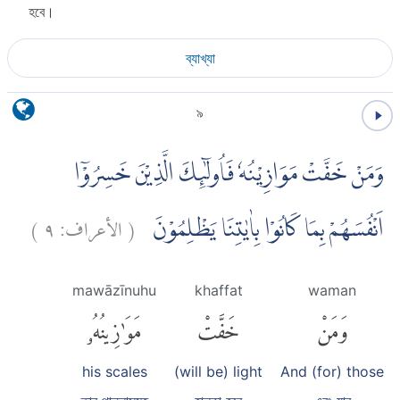
হবে।
ব্যাখ্যা
৯
وَمَنْ خَفَّتْ مَوَازِيْنُهٗ فَاُولٰۤىِٕكَ الَّذِيْنَ خَسِرُوْٓا
)
٩
الأعراف:
(
اَنْفُسَهُمْ بِمَا كَانُوْا بِاٰيٰتِنَا يَظْلِمُوْنَ
mawāzīnuhu
khaffat
waman
وَمَنْ
خَفَّتْ
مَوَٰزِينُهُۥ
his scales
(will be) light
And (for) those