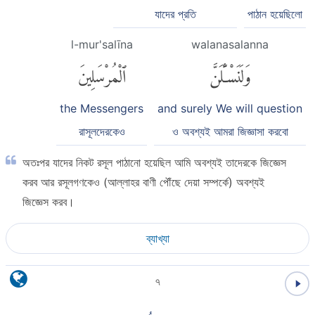
যাদের প্রতি
পাঠান হয়েছিলো
l-mur'salīna
walanasalanna
وَلَنَسْـَٔلَنَّ
ٱلْمُرْسَلِينَ
the Messengers
and surely We will question
রাসূলদেরকেও
ও অবশ্যই আমরা জিজ্ঞাসা করবো
অতঃপর যাদের নিকট রসূল পাঠানো হয়েছিল আমি অবশ্যই তাদেরকে জিজ্ঞেস
করব আর রসূলগণকেও (আল্লাহর বাণী পৌঁছে দেয়া সম্পর্কে) অবশ্যই
জিজ্ঞেস করব।
ব্যাখ্যা
৭