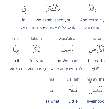
وَلَقَدْ
مَكَّنَّٰكُمْ
فِى
in
We established you
And certainly
উপর
আমরা তোমাদেরকে প্রতিষ্ঠিত করেছি
এবং নিশ্চয়ই
fīhā
lakum
wajaʿalnā
l-arḍi
ٱلْأَرْضِ
وَجَعَلْنَا
لَكُمْ
فِيهَا
in it
for you
and We made
the earth
তার মধ্যে
তোমাদের জন্যে
এবং আমরা ব্যবস্হা করেছি
পৃথিবীর
mā
qalīlan
maʿāyisha
مَعَٰيِشَۗ
قَلِيلًا
مَّا
(is) what
Little
livelihood