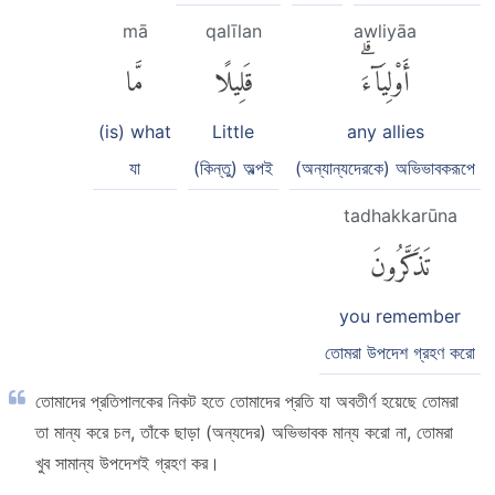
mā
qalīlan
awliyāa
أَوْلِيَآءَۗ
قَلِيلًا
مَّا
(is) what
Little
any allies
যা
(কিন্তু) অল্পই
(অন্যান্যদেরকে) অভিভাবকরূপে
tadhakkarūna
تَذَكَّرُونَ
you remember
তোমরা উপদেশ গ্রহণ করো
তোমাদের প্রতিপালকের নিকট হতে তোমাদের প্রতি যা অবতীর্ণ হয়েছে তোমরা
তা মান্য করে চল, তাঁকে ছাড়া (অন্যদের) অভিভাবক মান্য করো না, তোমরা
খুব সামান্য উপদেশই গ্রহণ কর।