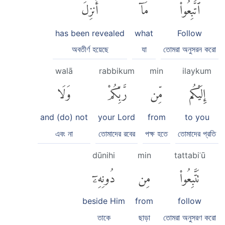
ٱتَّبِعُوا۟
مَآ
أُنزِلَ
has been revealed
what
Follow
অবতীর্ণ হয়েছে
যা
তোমরা অনুসরন করো
walā
rabbikum
min
ilaykum
إِلَيْكُم
مِّن
رَّبِّكُمْ
وَلَا
and (do) not
your Lord
from
to you
এবং না
তোমাদের রবের
পক্ষ হতে
তোমাদের প্রতি
dūnihi
min
tattabiʿū
تَتَّبِعُوا۟
مِن
دُونِهِۦٓ
beside Him
from
follow
তাকে
ছাড়া
তোমরা অনুসরণ করো