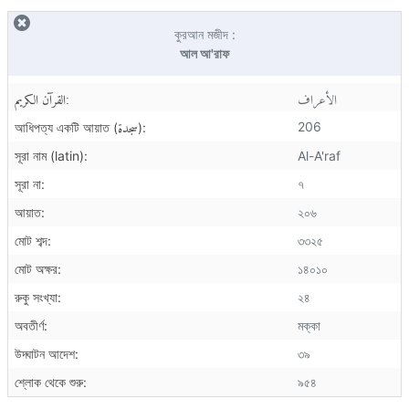
কুরআন মজীদ :
আল আ'রাফ
الأعراف
القرآن الكريم:
سجدة
206
আধিপত্য একটি আয়াত (
):
সূরা নাম (latin):
Al-A'raf
সূরা না:
৭
আয়াত:
২০৬
মোট শব্দ:
৩৩২৫
মোট অক্ষর:
১৪০১০
রুকু সংখ্যা:
২৪
অবতীর্ণ:
মক্কা
উদ্ঘাটন আদেশ:
৩৯
শ্লোক থেকে শুরু:
৯৫৪