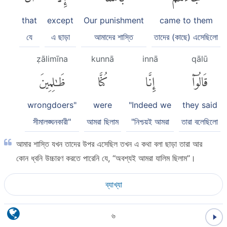
that
except
Our punishment
came to them
যে
এ ছাড়া
আমাদের শাস্তি
তাদের (কাছে) এসেছিলো
ẓālimīna
kunnā
innā
qālū
قَالُوٓا۟
إِنَّا
كُنَّا
ظَٰلِمِينَ
wrongdoers"
were
"Indeed we
they said
সীমালঙ্ঘনকারী"
আমরা ছিলাম
"নিশ্চয়ই আমরা
তারা বলেছিলো
আমার শাস্তি যখন তাদের উপর এসেছিল তখন এ কথা বলা ছাড়া তারা আর
কোন ধ্বনি উচ্চারণ করতে পারেনি যে, ‘‘অবশ্যই আমরা যালিম ছিলাম’’।
ব্যাখ্যা
৬