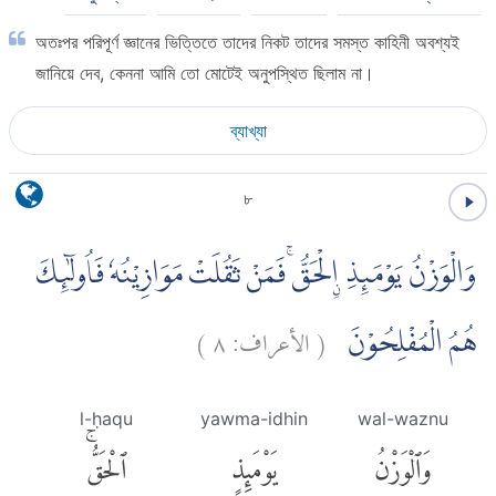
অতঃপর পরিপূর্ণ জ্ঞানের ভিত্তিতে তাদের নিকট তাদের সমস্ত কাহিনী অবশ্যই
জানিয়ে দেব, কেননা আমি তো মোটেই অনুপস্থিত ছিলাম না।
ব্যাখ্যা
৮
وَالْوَزْنُ يَوْمَىِٕذِ ِۨالْحَقُّۚ فَمَنْ ثَقُلَتْ مَوَازِيْنُهٗ فَاُولٰۤىِٕكَ
)
٨
الأعراف:
(
هُمُ الْمُفْلِحُوْنَ
l-ḥaqu
yawma-idhin
wal-waznu
وَٱلْوَزْنُ
يَوْمَئِذٍ
ٱلْحَقُّۚ