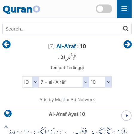
Skip to main content
Quran
O
[
7
]
Al-A'raf
: 10
الأعراف
Tempat Tertinggi
Ads by Muslim Ad Network
Al-A'raf Ayat 10