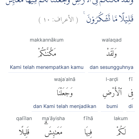
وَلَقَدْ مَكَّنّٰكُمْ فِى الْاَرْضِ وَجَعَلْنَا لَكُمْ فِيْهَا مَعَايِشَۗ
)
١٠
الأعراف:
(
قَلِيْلًا مَّا تَشْكُرُوْنَ ࣖ
makkannākum
walaqad
وَلَقَدْ
مَكَّنَّٰكُمْ
Kami telah menempatkan kamu
dan sesungguhnya
wajaʿalnā
l-arḍi
fī
فِى
ٱلْأَرْضِ
وَجَعَلْنَا
dan Kami telah menjadikan
bumi
di
qalīlan
maʿāyisha
fīhā
lakum
لَكُمْ
فِيهَا
مَعَٰيِشَۗ
قَلِيلًا