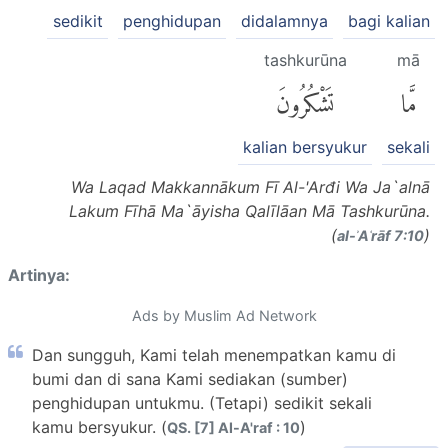
sedikit
penghidupan
didalamnya
bagi kalian
tashkurūna
mā
مَّا
تَشْكُرُونَ
kalian bersyukur
sekali
Wa Laqad Makkannākum Fī Al-'Arđi Wa Ja`alnā
Lakum Fīhā Ma`āyisha Qalīlāan Mā Tashkurūna.
(
)
al-ʾAʿrāf 7:10
Artinya:
Ads by Muslim Ad Network
Dan sungguh, Kami telah menempatkan kamu di
bumi dan di sana Kami sediakan (sumber)
penghidupan untukmu. (Tetapi) sedikit sekali
kamu bersyukur. (
)
QS. [7] Al-A'raf : 10