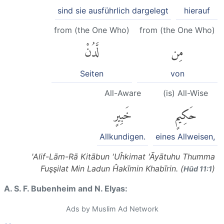
sind sie ausführlich dargelegt
hierauf
from (the One Who)
from (the One Who)
مِن
لَّدُنْ
Seiten
von
All-Aware
(is) All-Wise
حَكِيمٍ
خَبِيرٍ
Allkundigen.
eines Allweisen,
'Alif-Lām-Rā Kitābun 'Uĥkimat 'Āyātuhu Thumma
Fuşşilat Min Ladun Ĥakīmin Khabīrin. (
)
Hūd 11:1
A. S. F. Bubenheim and N. Elyas:
Ads by Muslim Ad Network