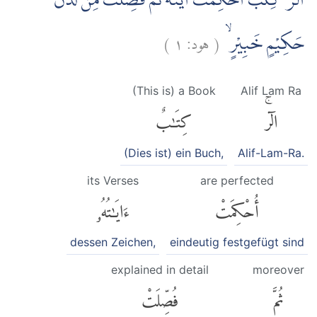
الۤرٰ ۗ كِتٰبٌ اُحْكِمَتْ اٰيٰتُهٗ ثُمَّ فُصِّلَتْ مِنْ لَّدُنْ
)
١
هود:
(
حَكِيْمٍ خَبِيْرٍۙ
(This is) a Book
Alif Lam Ra
الٓرۚ
كِتَٰبٌ
(Dies ist) ein Buch,
Alif-Lam-Ra.
its Verses
are perfected
أُحْكِمَتْ
ءَايَٰتُهُۥ
dessen Zeichen,
eindeutig festgefügt sind
explained in detail
moreover
ثُمَّ
فُصِّلَتْ