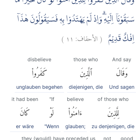
وَقَالَ الَّذِيْنَ كَفَرُوْا لِلَّذِيْنَ اٰمَنُوْا لَوْ كَانَ خَيْرًا مَّا
سَبَقُوْنَآ اِلَيْهِۗ وَاِذْ لَمْ يَهْتَدُوْا بِهٖ فَسَيَقُوْلُوْنَ هٰذَآ
)
١١
الأحقاف:
(
اِفْكٌ قَدِيْمٌ
disbelieve
those who
And say
وَقَالَ
ٱلَّذِينَ
كَفَرُوا۟
unglauben begehen
diejenigen, die
Und sagen
it had been
"If
believe
of those who
لِلَّذِينَ
ءَامَنُوا۟
لَوْ
كَانَ
er wäre
"Wenn
glauben;
zu denjenigen, die
they (would) have preceded us
not
good