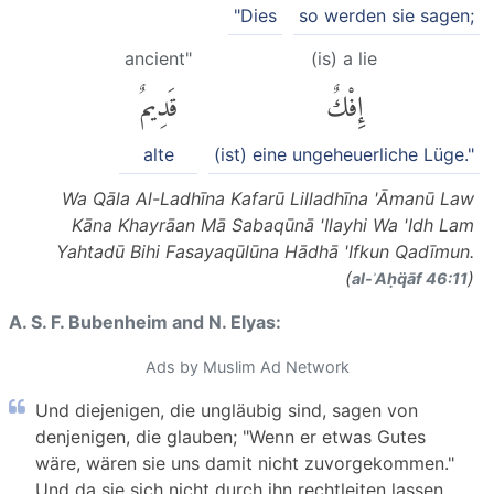
"Dies
so werden sie sagen;
ancient"
(is) a lie
إِفْكٌ
قَدِيمٌ
alte
(ist) eine ungeheuerliche Lüge."
Wa Qāla Al-Ladhīna Kafarū Lilladhīna 'Āmanū Law
Kāna Khayrāan Mā Sabaqūnā 'Ilayhi Wa 'Idh Lam
Yahtadū Bihi Fasayaqūlūna Hādhā 'Ifkun Qadīmun.
(
)
al-ʾAḥq̈āf 46:11
A. S. F. Bubenheim and N. Elyas:
Ads by Muslim Ad Network
Und diejenigen, die ungläubig sind, sagen von
denjenigen, die glauben; "Wenn er etwas Gutes
wäre, wären sie uns damit nicht zuvorgekommen."
Und da sie sich nicht durch ihn rechtleiten lassen,