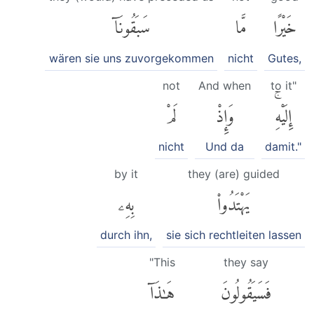
خَيْرًا
مَّا
سَبَقُونَآ
wären sie uns zuvorgekommen
nicht
Gutes,
not
And when
to it"
إِلَيْهِۚ
وَإِذْ
لَمْ
nicht
Und da
damit."
by it
they (are) guided
يَهْتَدُوا۟
بِهِۦ
durch ihn,
sie sich rechtleiten lassen
"This
they say
فَسَيَقُولُونَ
هَٰذَآ