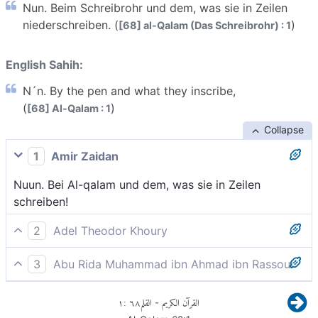
Nun. Beim Schreibrohr und dem, was sie in Zeilen
niederschreiben. (
)
[68] al-Qalam (Das Schreibrohr) : 1
English Sahih:
N´n. By the pen and what they inscribe,
(
)
[68] Al-Qalam : 1
Collapse
1
Amir Zaidan
Nuun. Bei Al-qalam und dem, was sie in Zeilen
schreiben!
2
Adel Theodor Khoury
Nun. Bei dem Schreibrohr und (bei) dem, was sie
3
Abu Rida Muhammad ibn Ahmad ibn Rassoul
zeilenweise niederschreiben.
Nun - und beim Schreibrohr und bei dem, was sie nie
١
:
٦٨
القلم
القرآن الكريم
-
derschreiben!