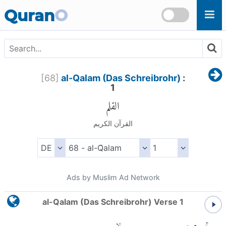
Skip to main content
Quran
O
[
68
]
al-Qalam (Das Schreibrohr)
:
1
القلم
القرآن الكريم
Ads by Muslim Ad Network
al-Qalam (Das Schreibrohr) Verse 1