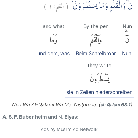
)
١
القلم:
(
نۤ ۚوَالْقَلَمِ وَمَا يَسْطُرُوْنَۙ
and what
By the pen
Nun
نٓۚ
وَٱلْقَلَمِ
وَمَا
und dem, was
Beim Schreibrohr
Nun.
they write
يَسْطُرُونَ
sie in Zeilen niederschreiben
Nūn Wa Al-Qalami Wa Mā Yasţurūna. (
)
al-Q̈alam 68:1
A. S. F. Bubenheim and N. Elyas:
Ads by Muslim Ad Network