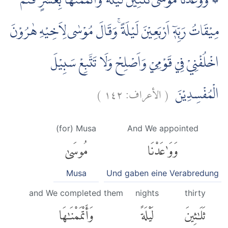
۞ وَوٰعَدْنَا مُوْسٰى ثَلٰثِيْنَ لَيْلَةً وَّاَتْمَمْنٰهَا بِعَشْرٍ فَتَمَّ
مِيْقَاتُ رَبِّهٖٓ اَرْبَعِيْنَ لَيْلَةً ۚوَقَالَ مُوْسٰى لِاَخِيْهِ هٰرُوْنَ
اخْلُفْنِيْ فِيْ قَوْمِيْ وَاَصْلِحْ وَلَا تَتَّبِعْ سَبِيْلَ
)
١٤٢
الأعراف:
(
الْمُفْسِدِيْنَ
(for) Musa
And We appointed
وَوَٰعَدْنَا
مُوسَىٰ
Musa
Und gaben eine Verabredung
and We completed them
nights
thirty
ثَلَٰثِينَ
لَيْلَةً
وَأَتْمَمْنَٰهَا