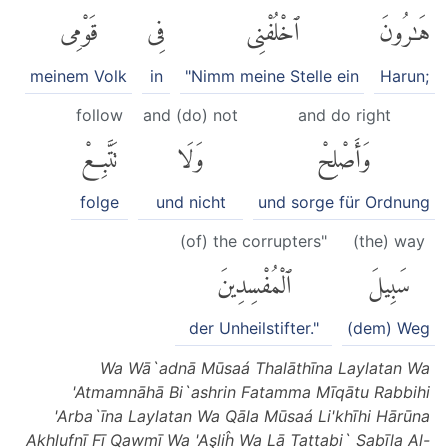
هَٰرُونَ
ٱخْلُفْنِى
فِى
قَوْمِى
meinem Volk
in
"Nimm meine Stelle ein
Harun;
follow
and (do) not
and do right
وَأَصْلِحْ
وَلَا
تَتَّبِعْ
folge
und nicht
und sorge für Ordnung
(of) the corrupters"
(the) way
سَبِيلَ
ٱلْمُفْسِدِينَ
der Unheilstifter."
(dem) Weg
Wa Wā`adnā Mūsaá Thalāthīna Laylatan Wa
'Atmamnāhā Bi`ashrin Fatamma Mīqātu Rabbihi
'Arba`īna Laylatan Wa Qāla Mūsaá Li'khīhi Hārūna
Akhlufnī Fī Qawmī Wa 'Aşliĥ Wa Lā Tattabi` Sabīla Al-