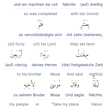
und wir machten sie voll
Nächte
(auf) dreißig
so was completed
with ten (more)
بِعَشْرٍ
فَتَمَّ
so vervollständigte sich
mit zehn (weiteren),
(of) forty
(of) his Lord
(the) set term
مِيقَٰتُ
رَبِّهِۦٓ
أَرْبَعِينَ
(auf) vierzig
deines Herren
(die) festgesetzte Zahl
to his brother
Musa
And said
night(s)
لَيْلَةًۚ
وَقَالَ
مُوسَىٰ
لِأَخِيهِ
zu seinem Bruder
Musa
Und sagte
Nächte.
my people
in
"Take my place
Harun