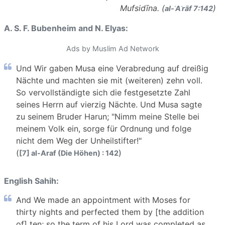
Mufsidīna. (
)
al-ʾAʿrāf 7:142
A. S. F. Bubenheim and N. Elyas:
Ads by Muslim Ad Network
Und Wir gaben Musa eine Verabredung auf dreißig
Nächte und machten sie mit (weiteren) zehn voll.
So vervollständigte sich die festgesetzte Zahl
seines Herrn auf vierzig Nächte. Und Musa sagte
zu seinem Bruder Harun; "Nimm meine Stelle bei
meinem Volk ein, sorge für Ordnung und folge
nicht dem Weg der Unheilstifter!"
(
)
[7] al-Araf (Die Höhen) : 142
English Sahih:
And We made an appointment with Moses for
thirty nights and perfected them by [the addition
of] ten; so the term of his Lord was completed as