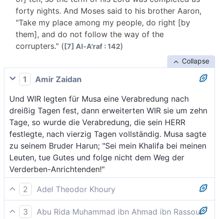
forty nights. And Moses said to his brother Aaron,
"Take my place among my people, do right [by
them], and do not follow the way of the
corrupters." (
)
[7] Al-A'raf : 142
Collapse
1
Amir Zaidan
Und WIR legten für Musa eine Verabredung nach
dreißig Tagen fest, dann erweiterten WIR sie um zehn
Tage, so wurde die Verabredung, die sein HERR
festlegte, nach vierzig Tagen vollständig. Musa sagte
zu seinem Bruder Harun; "Sei mein Khalifa bei meinen
Leuten, tue Gutes und folge nicht dem Weg der
Verderben-Anrichtenden!"
2
Adel Theodor Khoury
Und wir verabredeten uns mit Mose dreißig Nächte
3
Abu Rida Muhammad ibn Ahmad ibn Rassoul