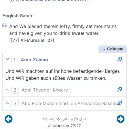
English Sahih:
And We placed therein lofty, firmly set mountains
and have given you to drink sweet water.
(
)
[77] Al-Mursalat : 27
Collapse
1
Amir Zaidan
Und WIR machten auf ihr hohe befestigende (Berge).
Und WIR gaben euch süßes Wasser zu trinken.
2
Adel Theodor Khoury
Und auf ihr festgegründete, hochragende (Berge)
3
Abu Rida Muhammad ibn Ahmad ibn Rassoul
gemacht und euch erfrischendes Wasser zu trinken
und auf sie hohe Berge gesetzt und euch
gegeben?
٢٧
:
٧٧
المرسلات
القرآن الكريم
-
wohlschmeckendes Wasser zu trinken gegeben?
Al-Mursalat
77
:
27