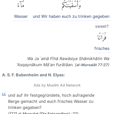
وَأَسْقَيْنَٰكُم
مَّآءً
Wasser
und Wir haben euch zu trinken gegeben
sweet?
فُرَاتًا
frisches
Wa Ja`alnā Fīhā Rawāsiya Shāmikhātin Wa
'Asqaynākum Mā'an Furātāan. (
)
al-Mursalāt 77:27
A. S. F. Bubenheim and N. Elyas:
Ads by Muslim Ad Network
und auf ihr festgegründete, hoch aufragende
Berge gemacht und euch frisches Wasser zu
trinken gegeben?
(
)
[77] al-Mursalat (Die Entsandten) : 27