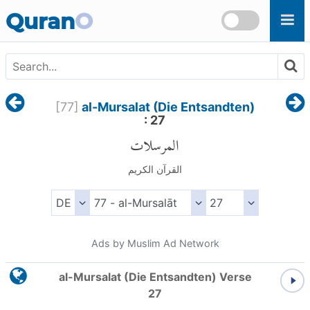
Skip to main content
Quran
O
[
77
]
al-Mursalat (Die Entsandten)
: 27
المرسلات
القرآن الكريم
Ads by Muslim Ad Network
al-Mursalat (Die Entsandten) Verse
27