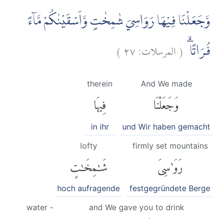
وَّجَعَلْنَا فِيْهَا رَوَاسِيَ شٰمِخٰتٍ وَّاَسْقَيْنٰكُمْ مَّاۤءً
)
٢٧
المرسلات:
(
فُرَاتًاۗ
therein
And We made
وَجَعَلْنَا
فِيهَا
in ihr
und Wir haben gemacht
lofty
firmly set mountains
رَوَٰسِىَ
شَٰمِخَٰتٍ
hoch aufragende
festgegründete Berge
water -
and We gave you to drink