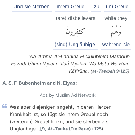
Und sie sterben,
ihrem Greuel.
zu
(in) Greuel
(are) disbelievers
while they
وَهُمْ
كَٰفِرُونَ
(sind) Ungläubige.
während sie
Wa 'Ammā Al-Ladhīna Fī Qulūbihim Marađun
Fazādat/hum Rijsāan 'Ilaá Rijsihim Wa Mātū Wa Hum
Kāfirūna. (
)
at-Tawbah 9:125
A. S. F. Bubenheim and N. Elyas:
Ads by Muslim Ad Network
Was aber diejenigen angeht, in deren Herzen
Krankheit ist, so fügt sie ihrem Greuel noch
(weiteren) Greuel hinzu, und sie sterben als
Ungläubige. (
)
[9] At-Tauba (Die Reue) : 125