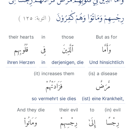
وَاَمَّا الَّذِيْنَ فِيْ قُلُوْبِهِمْ مَّرَضٌ فَزَادَتْهُمْ رِجْسًا اِلٰى
)
١٢٥
التوبة:
(
رِجْسِهِمْ وَمَاتُوْا وَهُمْ كٰفِرُوْنَ
their hearts
in
those
But as for
وَأَمَّا
ٱلَّذِينَ
فِى
قُلُوبِهِم
ihren Herzen
in
derjenigen, die
Und hinsichtlich
(it) increases them
(is) a disease
مَّرَضٌ
فَزَادَتْهُمْ
so vermehrt sie dies
(ist) eine Krankheit,
And they die
their evil
to
(in) evil
رِجْسًا
إِلَىٰ
رِجْسِهِمْ
وَمَاتُوا۟