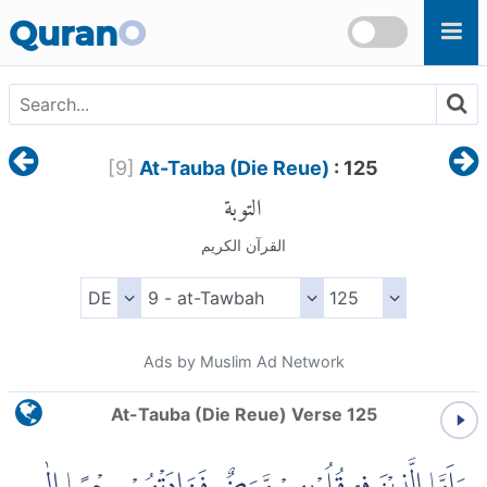
Skip to main content
Quran
O
[
9
]
At-Tauba (Die Reue)
: 125
التوبة
القرآن الكريم
Ads by Muslim Ad Network
At-Tauba (Die Reue) Verse 125