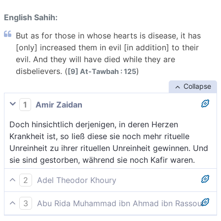
English Sahih:
But as for those in whose hearts is disease, it has
[only] increased them in evil [in addition] to their
evil. And they will have died while they are
disbelievers. (
)
[9] At-Tawbah : 125
Collapse
1
Amir Zaidan
Doch hinsichtlich derjenigen, in deren Herzen
Krankheit ist, so ließ diese sie noch mehr rituelle
Unreinheit zu ihrer rituellen Unreinheit gewinnen. Und
sie sind gestorben, während sie noch Kafir waren.
2
Adel Theodor Khoury
Aber diejenigen, in deren Herzen Krankheit ist, macht
3
Abu Rida Muhammad ibn Ahmad ibn Rassoul
sie zu einem noch größeren Greuel, als sie es schon