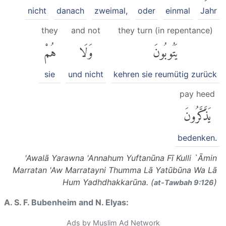
nicht
danach
zweimal,
oder
einmal
Jahr
they
and not
they turn (in repentance)
يَتُوبُونَ
وَلَا
هُمْ
sie
und nicht
kehren sie reumütig zurück
pay heed
يَذَّكَّرُونَ
bedenken.
'Awalā Yarawna 'Annahum Yuftanūna Fī Kulli `Āmin
Marratan 'Aw Marratayni Thumma Lā Yatūbūna Wa Lā
Hum Yadhdhakkarūna. (
)
at-Tawbah 9:126
A. S. F. Bubenheim and N. Elyas:
Ads by Muslim Ad Network