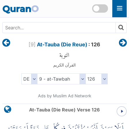
Skip to main content
Quran
O
[
9
]
At-Tauba (Die Reue)
: 126
التوبة
القرآن الكريم
Ads by Muslim Ad Network
At-Tauba (Die Reue) Verse 126