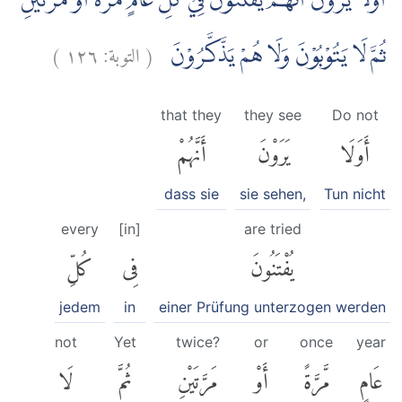
اَوَلَا يَرَوْنَ اَنَّهُمْ يُفْتَنُوْنَ فِيْ كُلِّ عَامٍ مَّرَّةً اَوْ مَرَّتَيْنِ
)
١٢٦
التوبة:
(
ثُمَّ لَا يَتُوْبُوْنَ وَلَا هُمْ يَذَّكَّرُوْنَ
that they
they see
Do not
أَوَلَا
يَرَوْنَ
أَنَّهُمْ
dass sie
sie sehen,
Tun nicht
every
[in]
are tried
يُفْتَنُونَ
فِى
كُلِّ
jedem
in
einer Prüfung unterzogen werden
not
Yet
twice?
or
once
year
عَامٍ
مَّرَّةً
أَوْ
مَرَّتَيْنِ
ثُمَّ
لَا