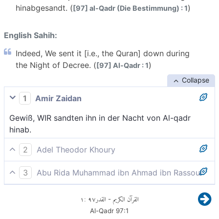
hinabgesandt. (
)
[97] al-Qadr (Die Bestimmung) : 1
English Sahih:
Indeed, We sent it [i.e., the Quran] down during
the Night of Decree. (
)
[97] Al-Qadr : 1
Collapse
1
Amir Zaidan
Gewiß, WIR sandten ihn in der Nacht von Al-qadr
hinab.
2
Adel Theodor Khoury
Wir haben ihn in der Nacht der Bestimmung
3
Abu Rida Muhammad ibn Ahmad ibn Rassoul
hinabgesandt.
Wahrlich, Wir haben ihn (den Quran) hinabgesandt in
١
:
٩٧
القدر
القرآن الكريم
-
der Nacht von Al-Qadr.
Al-Qadr
97
:
1