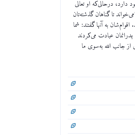
 دارد، درحالی‌که او تعالی
ی‌خواند تا گناهان گذشته‌تان
اقوام‌شان به آنها گفتند: شما
ه پدرانمان عبادت می‌کردند
 از جانب الله به‌سوی ما
به ایمان] فرامی‌خوانَد تا
یستید [و] می‌خواهید ما را از
 بیاورید».
ناهانتان را بيامرزد و تا مدتى