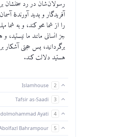
رسولان‌شان در رد سخنشان برا
آفریدگار و پدید آورندۀ آسمان‌
را از شما محو کند، و به شما مه
جز انسانی مانند ما نیستید، و 
برگردانید، پس حجتی آشکار برای
هستید دلالت کند.
Islamhouse
2
پیامبرانشان گفتند: «آیا در [یگا
Tafsir as-Saadi
3
گناهانتان را ببخشاید و تا مدتی
:12 for complete tafsir.
Abdolmohammad Ayati
4
آنچه که پدرانمان عبادت می‌کر
پيامبرانشان گفتند: آيا در خدا 
Abolfazl Bahrampour
5