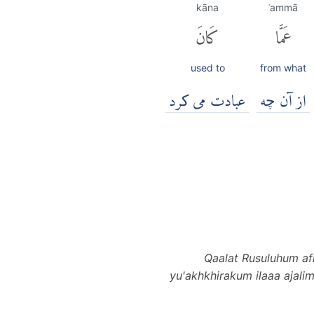
kāna
ʿammā
عَمَّا
كَانَ
used to
from what
از آن چه
عبادت می کرد
Qaalat Rusuluhum af
yu'akhkhirakum ilaaa ajal