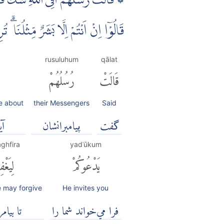
۞ قَالَتْ رُسُلُهُمْ اَفِى اللّٰهِ شَكٌّ فَاط
قَالُوْٓا اِنْ اَنْتُمْ اِلَّا بَشَرٌ مِّثْلُنَا 
rusuluhum
qālat
قَالَتْ
رُسُلُهُمْ
e about
their Messengers
Said
گفت
پیامبرانشان
آی
aghfira
yadʿūkum
يَدْعُوكُمْ
لِيَغْفِ
e may forgive
He invites you
فرا مي‌خواند شما را
تا بيام