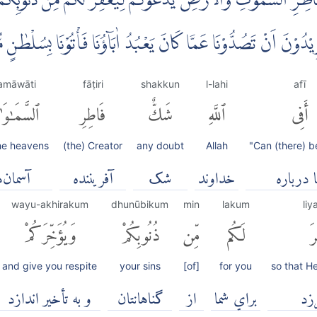
ِرِ السَّمٰوٰتِ وَالْاَرْضِۗ يَدْعُوْكُمْ لِيَغْفِرَ لَكُمْ مِّنْ ذُنُوْبِكُمْ و
ۗ تُرِيْدُوْنَ اَنْ تَصُدُّوْنَا عَمَّا كَانَ يَعْبُدُ اٰبَاۤؤُنَا فَأْتُوْنَا بِسُلْطٰن
samāwāti
fāṭiri
shakkun
l-lahi
afī
أَفِى
ٱللَّهِ
شَكٌّ
فَاطِرِ
ٱلسَّمَٰوَ
the heavens
(the) Creator
any doubt
Allah
"Can (there) b
ا درباره
خداوند
شک
آفریننده
آسمان‌ه
wayu-akhirakum
dhunūbikum
min
lakum
liy
رَ
لَكُم
مِّن
ذُنُوبِكُمْ
وَيُؤَخِّرَكُمْ
and give you respite
your sins
[of]
for you
so that H
رزد
براي شما
از
گناهانتان
و به تأخیر اندازد