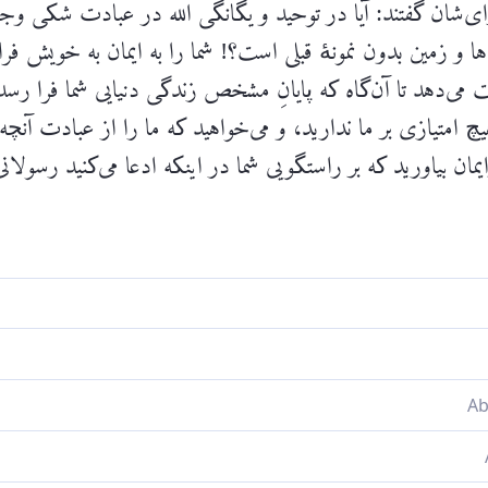
ی‌شان گفتند: آیا در توحید و یگانگی الله در عبادت شکی وجود
ها و زمین بدون نمونۀ قبلی است؟! شما را به ایمان به خویش فرام
لت می‌دهد تا آن‌گاه که پایانِ مشخص زندگی دنیایی شما فرا رسد. 
هیچ امتیازی بر ما ندارید، و می‌خواهید که ما را از عبادت آنچ
مان بیاورید که بر راستگویی شما در اینکه ادعا می‌کنید رسولانی
نگیِ] الله ـ آفرینندۀ آسمان‌ها و زمین ـ تردیدی هست؟ او شما را [
 معیّن به شما مهلت دهد». آنان گفتند: «شما جز بشری همانند ما ن
Please check ayah 14
دند بازدارید. پس دلیلی آشکار [در مورد راستگویی‌تان] برایمان
-آن آفريننده آسمانها و زمين- شكى هست؟ شما را فرامى‌خواند تا گ