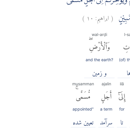
َيُؤَخِّرَكُمْ اِلٰٓى اَجَلٍ مُّسَمًّىۗ
(
ابراهيم:
١٠
)
ٍ مُّبِيْنٍ
wal-arḍi
l-
ٰتِ
وَٱلْأَرْضِۖ
and the earth?
(of) 
ا
و زمين
musamman
ajalin
ilā
إِلَىٰٓ
أَجَلٍ
مُّسَمًّىۚ
appointed"
a term
for
تا
سرآمد
تعیین شده