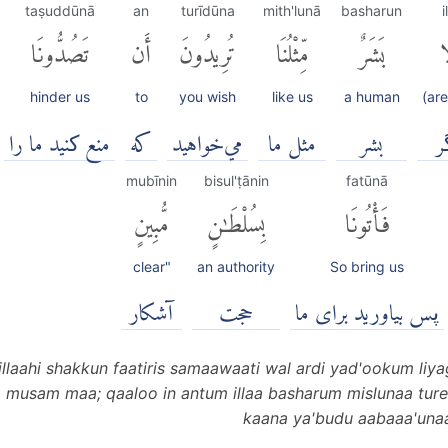
taṣuddūnā
an
turīdūna
mith'lunā
basharun
i
َا
بَشَرٌ
مِّثْلُنَا
تُرِيدُونَ
أَن
تَصُدُّونَا
hinder us
to
you wish
like us
a human
(are
ر
بشر
مثل ما
مي‌خواهيد
كه
منع کنید ما را
mubīnin
bisul'ṭānin
fatūnā
فَأْتُونَا
بِسُلْطَٰنٍ
مُّبِينٍ
clear"
an authority
So bring us
پس بیاورید برای ما
حجت
آشكار
illaahi shakkun faatiris samaawaati wal ardi yad'ookum li
im musam maa; qaaloo in antum illaa basharum mislunaa t
kaana ya'budu aabaaa'una