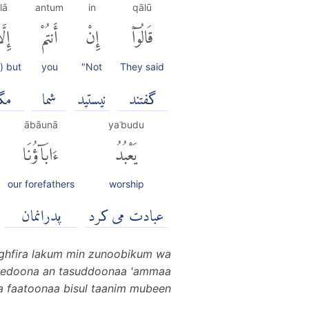
llā
antum
in
qālū
قَالُوٓا۟
إِنْ
أَنتُمْ
إِلّ
) but
you
"Not
They said
گفتند
نیستید
شما
مگ
ābāunā
yaʿbudu
يَعْبُدُ
ءَابَآؤُنَا
our forefathers
worship
عبادت می کرد
پدرانمان
yaghfira lakum min zunoobikum wa
ureedoona an tasuddoonaa 'ammaa
a faatoonaa bisul taanim mubeen