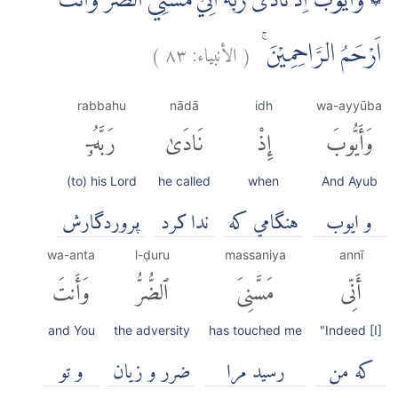
۞ وَاَيُّوْبَ اِذْ نَادٰى رَبَّهٗٓ اَنِّيْ مَسَّنِيَ الضُّرُّ وَاَنْتَ
(
الأنبياء:
٨٣
)
اَرْحَمُ الرَّاحِمِيْنَ ۚ
rabbahu
nādā
idh
wa-ayyūba
وَأَيُّوبَ
إِذْ
نَادَىٰ
رَبَّهُۥٓ
(to) his Lord
he called
when
And Ayub
و ایوب
هنگامي كه
ندا کرد
پروردگارش
wa-anta
l-ḍuru
massaniya
annī
أَنِّى
مَسَّنِىَ
ٱلضُّرُّ
وَأَنتَ
and You
the adversity
has touched me
"Indeed [I]
كه من
رسید مرا
ضرر و زیان
و تو