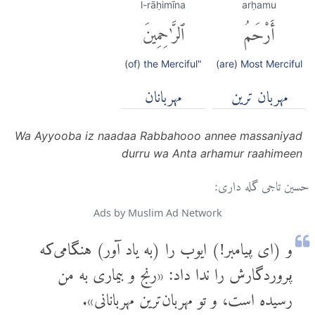
l-rāḥimīna
arḥamu
أَرْحَمُ
ٱلرَّٰحِمِينَ
(of) the Merciful"
(are) Most Merciful
مهربان ترین
مهربانان
Wa Ayyooba iz naadaa Rabbahooo annee massaniyad
durru wa Anta arhamur raahimeen
حسین تاجی گله داری:
Ads by Muslim Ad Network
و (ای پیامبر!) ایوب را (به یاد آور) هنگامی‌که
پروردگارش را ندا داد: «رنج و بیماری به من
رسیده است، و تو مهربان‌ترین مهربانانی».