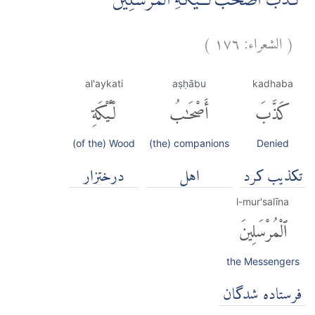
كَذَّبَ اَصْحٰبُ لْـَٔيْكَةِ الْمُرْسَلِيْنَ ۖ
(
الشعراء:
١٧٦
)
al'aykati
aṣḥābu
kadhaba
كَذَّبَ
أَصْحَٰبُ
لْـَٔيْكَةِ
(of the) Wood
(the) companions
Denied
تکذیب کرد
اهل
درختزار
l-mur'salīna
ٱلْمُرْسَلِينَ
the Messengers
فرستاده شدگان