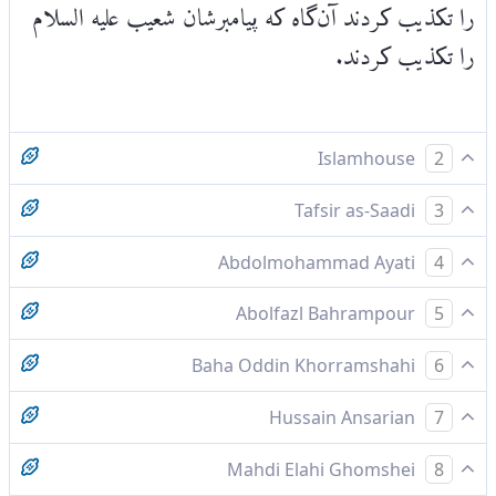
را تکذیب کردند آن‌گاه که پیامبرشان شعیب علیه السلام
را تکذیب کردند.
Islamhouse
2
اصحاب اَیکه [نیز] پیامبران را دروغگو انگاشتند.
Tafsir as-Saadi
3
Please check ayah 26:191 for complete
Abdolmohammad Ayati
4
tafsir.
مردم اَيكه پيامبران را تكذيب كردند
Abolfazl Bahrampour
5
اهل «ايكه» فرستادگان را تكذيب كردند
Baha Oddin Khorramshahi
6
اصحاب ایکه [هم‌] پیامبران را دروغگو انگاشتند
Hussain Ansarian
7
مردم اَیکه پیامبران را تکذیب کردند،
Mahdi Elahi Ghomshei
8