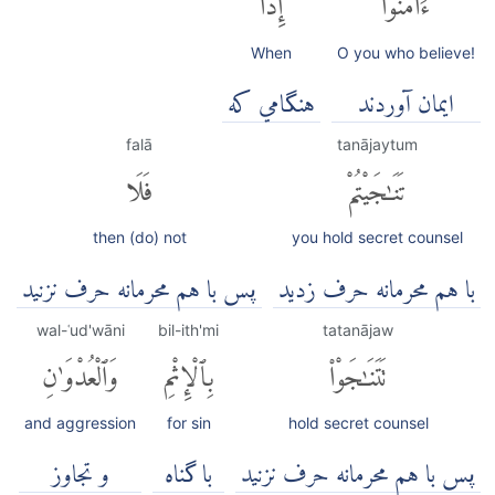
When
O you who believe!
ايمان آوردند
هنگامي كه
falā
tanājaytum
تَنَٰجَيْتُمْ
فَلَا
then (do) not
you hold secret counsel
با هم محرمانه حرف زدید
پس با هم محرمانه حرف نزنید
wal-ʿud'wāni
bil-ith'mi
tatanājaw
تَتَنَٰجَوْا۟
بِٱلْإِثْمِ
وَٱلْعُدْوَٰنِ
and aggression
for sin
hold secret counsel
پس با هم محرمانه حرف نزنید
با گناه
و تجاوز