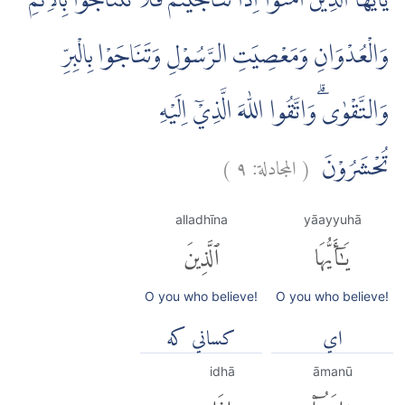
يٰٓاَيُّهَا الَّذِيْنَ اٰمَنُوْٓا اِذَا تَنَاجَيْتُمْ فَلَا تَتَنَاجَوْا بِالْاِثْمِ
وَالْعُدْوَانِ وَمَعْصِيَتِ الرَّسُوْلِ وَتَنَاجَوْا بِالْبِرِّ
وَالتَّقْوٰىۗ وَاتَّقُوا اللّٰهَ الَّذِيْٓ اِلَيْهِ
(
المجادلة:
٩
)
تُحْشَرُوْنَ
alladhīna
yāayyuhā
يَٰٓأَيُّهَا
ٱلَّذِينَ
O you who believe!
O you who believe!
اي
كساني كه
idhā
āmanū
ءَامَنُوٓا۟
إِذَا