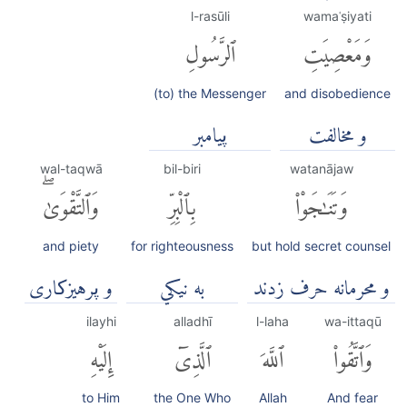
l-rasūli
wamaʿṣiyati
وَمَعْصِيَتِ
ٱلرَّسُولِ
(to) the Messenger
and disobedience
و مخالفت
پيامبر
wal-taqwā
bil-biri
watanājaw
وَتَنَٰجَوْا۟
بِٱلْبِرِّ
وَٱلتَّقْوَىٰۖ
and piety
for righteousness
but hold secret counsel
و محرمانه حرف زدند
به نيكي
و پرهیزکاری
ilayhi
alladhī
l-laha
wa-ittaqū
وَٱتَّقُوا۟
ٱللَّهَ
ٱلَّذِىٓ
إِلَيْهِ
to Him
the One Who
Allah
And fear