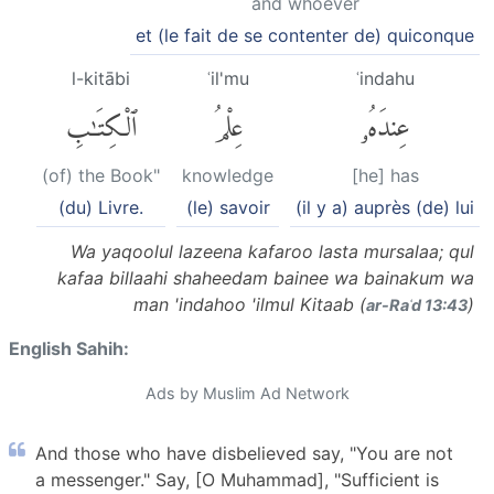
and whoever
et (le fait de se contenter de) quiconque
l-kitābi
ʿil'mu
ʿindahu
عِندَهُۥ
عِلْمُ
ٱلْكِتَٰبِ
(of) the Book"
knowledge
[he] has
(du) Livre.
(le) savoir
(il y a) auprès (de) lui
Wa yaqoolul lazeena kafaroo lasta mursalaa; qul
kafaa billaahi shaheedam bainee wa bainakum wa
man 'indahoo 'ilmul Kitaab (
)
ar-Raʿd 13:43
English Sahih:
Ads by Muslim Ad Network
And those who have disbelieved say, "You are not
a messenger." Say, [O Muhammad], "Sufficient is