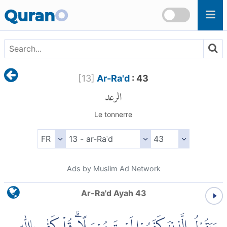
Skip to main content
Quran
O
[
13
]
Ar-Ra'd
: 43
الرعد
Le tonnerre
Ads by Muslim Ad Network
Ar-Ra'd Ayah 43