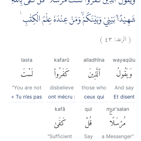
وَيَقُوْلُ الَّذِيْنَ كَفَرُوْا لَسْتَ مُرْسَلًا ۗ قُلْ كَفٰى بِاللّٰهِ
شَهِيْدًاۢ بَيْنِيْ وَبَيْنَكُمْۙ وَمَنْ عِنْدَهٗ عِلْمُ الْكِتٰبِ ࣖ
)
٤٣
الرعد:
(
lasta
kafarū
alladhīna
wayaqūlu
وَيَقُولُ
ٱلَّذِينَ
كَفَرُوا۟
لَسْتَ
"You are not
disbelieve
those who
And say
« Tu n’es pas
ont mécru :
ceux qui
Et disent
kafā
qul
mur'salan
مُرْسَلًاۚ
قُلْ
كَفَىٰ
"Sufficient
Say
a Messenger"