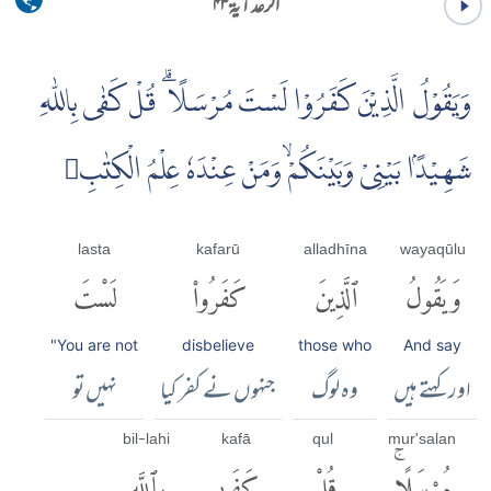
الرعد آية ۴۳
وَيَقُوْلُ الَّذِيْنَ كَفَرُوْا لَسْتَ مُرْسَلًا ۗ قُلْ كَفٰى بِاللّٰهِ
شَهِيْدًۢا بَيْنِىْ وَبَيْنَكُمْۙ وَمَنْ عِنْدَهٗ عِلْمُ الْكِتٰبِ
lasta
kafarū
alladhīna
wayaqūlu
وَيَقُولُ
ٱلَّذِينَ
كَفَرُوا۟
لَسْتَ
"You are not
disbelieve
those who
And say
اور کہتے ہیں
وہ لوگ
جنہوں نے کفر کیا
نہیں تو
bil-lahi
kafā
qul
mur'salan
مُرْسَلًاۚ
قُلْ
كَفَىٰ
بِٱللَّهِ