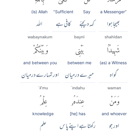
(is) Allah
"Sufficient
Say
a Messenger"
بھیجا ہوا
کہہ دیجئے
کافی ہے
اللہ
wabaynakum
baynī
shahīdan
شَهِيدًۢا
بَيْنِى
وَبَيْنَكُمْ
and between you
between me
(as) a Witness
گواہ
میرے درمیان
اور تمہارے درمیان
ʿil'mu
ʿindahu
waman
وَمَنْ
عِندَهُۥ
عِلْمُ
knowledge
[he] has
and whoever
اور جو
رکھتا ہے اپنے پاس
علم