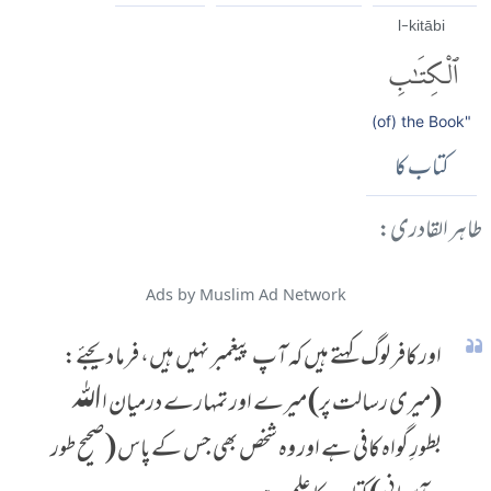
l-kitābi
ٱلْكِتَٰبِ
(of) the Book"
کتاب کا
طاہر القادری:
Ads by Muslim Ad Network
اور کافر لوگ کہتے ہیں کہ آپ پیغمبر نہیں ہیں، فرما دیجئے:
(میری رسالت پر) میرے اور تمہارے درمیان اﷲ
بطورِ گواہ کافی ہے اور وہ شخص بھی جس کے پاس (صحیح طور