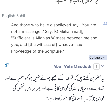
پر آسمانی) کتاب کا علم ہے،
English Sahih:
And those who have disbelieved say, "You are
not a messenger." Say, [O Muhammad],
"Sufficient is Allah as Witness between me and
you, and [the witness of] whoever has
knowledge of the Scripture."
Collapse
Abul A'ala Maududi
1
یہ منکرین کہتے ہیں کہ تم خدا کے بھیجے ہوئے نہیں ہو کہو "میرے اور
تمہارے درمیان اللہ کی گواہی کافی ہے اور پھر ہر اُس شخص کی
گواہی جو کتاب آسمانی کا علم رکھتا ہے"