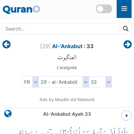
Skip to main content
Quran
O
[
29
]
Al-'Ankabut
: 33
العنكبوت
L'araignée
Ads by Muslim Ad Network
Al-'Ankabut Ayah 33