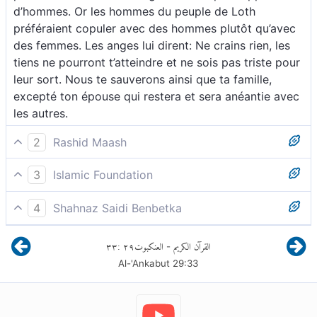
d’hommes. Or les hommes du peuple de Loth
préféraient copuler avec des hommes plutôt qu’avec
des femmes. Les anges lui dirent: Ne crains rien, les
tiens ne pourront t’atteindre et ne sois pas triste pour
leur sort. Nous te sauverons ainsi que ta famille,
excepté ton épouse qui restera et sera anéantie avec
les autres.
2
Rashid Maash
33 Lorsque Nos messagers se présentèrent à Loth, il
3
Islamic Foundation
fut affligé par leur arrivée et angoissé par leur
Quand Nos émissaires vinrent à Loth, il s’affligea pour
présence. Ils le rassurèrent : « Ne crains rien et ne
4
Shahnaz Saidi Benbetka
eux et fut gêné de leur présence. Ils lui dirent alors : «
t’afflige pas. Nous allons te sauver, toi et ta famille,
Nos messagers se présentèrent chez Loth. Il en fut
N’aie pas peur et ne sois pas triste, car nous te
excepté ta femme, vouée avec les autres à être
٣٣
:
٢٩
العنكبوت
القرآن الكريم
-
très affecté et se sentit désemparé. Mais les
sauverons, toi et ta famille, mais nous en exclurons ta
exterminée.
Al-'Ankabut
29
:
33
émissaires le rassurèrent en lui disant : «N’aie crainte,
femme qui sera du nombre des disparus
et ne t’afflige point ! Nous allons te sauver, toi et les
tiens, excepté ta femme qui sera du nombre des