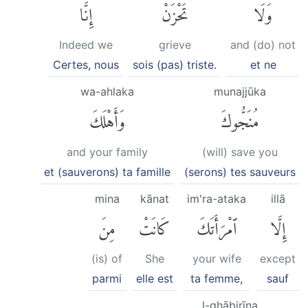
وَلَا
تَحْزَنْۖ
إِنَّا
Indeed we
grieve
and (do) not
Certes, nous
sois (pas) triste.
et ne
wa-ahlaka
munajjūka
مُنَجُّوكَ
وَأَهْلَكَ
and your family
(will) save you
et (sauverons) ta famille
(serons) tes sauveurs
mina
kānat
im'ra-ataka
illā
إِلَّا
ٱمْرَأَتَكَ
كَانَتْ
مِنَ
(is) of
She
your wife
except
parmi
elle est
ta femme,
sauf
l-ghābirīna