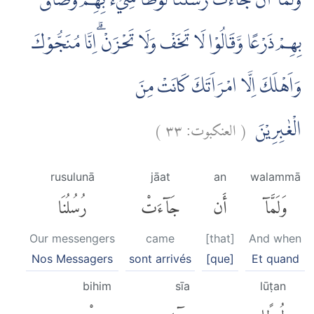
وَلَمَّآ اَنْ جَاۤءَتْ رُسُلُنَا لُوْطًا سِيْۤءَ بِهِمْ وَضَاقَ
بِهِمْ ذَرْعًا وَّقَالُوْا لَا تَخَفْ وَلَا تَحْزَنْ ۗاِنَّا مُنَجُّوْكَ
وَاَهْلَكَ اِلَّا امْرَاَتَكَ كَانَتْ مِنَ
)
٣٣
العنكبوت:
(
الْغٰبِرِيْنَ
rusulunā
jāat
an
walammā
وَلَمَّآ
أَن
جَآءَتْ
رُسُلُنَا
Our messengers
came
[that]
And when
Nos Messagers
sont arrivés
[que]
Et quand
bihim
sīa
lūṭan
لُوطًا
سِىٓءَ
بِهِمْ