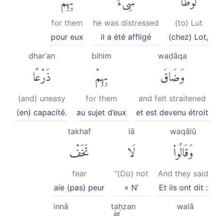
for them
he was distressed
(to) Lut
pour eux
il a été affligé
(chez) Lot,
dharʿan
bihim
waḍāqa
وَضَاقَ
بِهِمْ
ذَرْعًا
(and) uneasy
for them
and felt straitened
(en) capacité.
au sujet d’eux
et est devenu étroit
takhaf
lā
waqālū
وَقَالُوا۟
لَا
تَخَفْ
fear
"(Do) not
And they said
aie (pas) peur
« N’
Et ils ont dit :
innā
taḥzan
walā