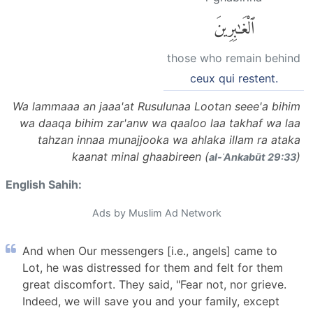
ٱلْغَٰبِرِينَ
those who remain behind
ceux qui restent.
Wa lammaaa an jaaa'at Rusulunaa Lootan seee'a bihim
wa daaqa bihim zar'anw wa qaaloo laa takhaf wa laa
tahzan innaa munajjooka wa ahlaka illam ra ataka
kaanat minal ghaabireen (
)
al-ʿAnkabūt 29:33
English Sahih:
Ads by Muslim Ad Network
And when Our messengers [i.e., angels] came to
Lot, he was distressed for them and felt for them
great discomfort. They said, "Fear not, nor grieve.
Indeed, we will save you and your family, except