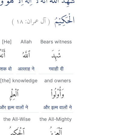
شَهِدَ اللّٰهُ اَنَّهٗ لَآ اِلٰهَ اِلَّا هُوَۙ و
)
١٨
آل عمران:
(
الْحَكِيْمُ
t [He]
Allah
Bears witness
شَهِدَ
ٱللَّهُ
أَنَّه
ेशक वो
अल्लाह ने
गवाही दी
 [the] knowledge
and owners
وَأُو۟لُوا۟
ٱلْعِلْمِ
और इल्म वालों ने
और इल्म वालों ने
the All-Wise
the All-Mighty
ٱلْعَزِيزُ
ٱلْحَكِيمُ