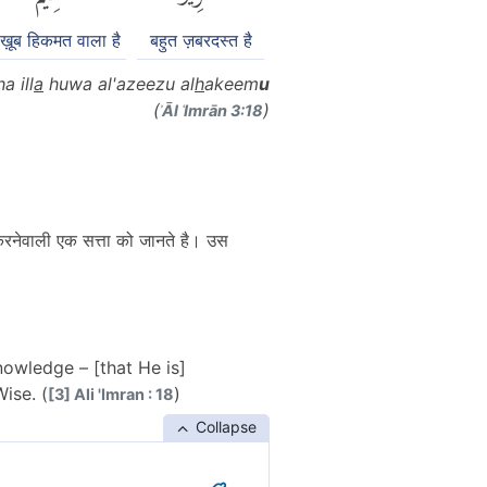
ख़ूब हिकमत वाला है
बहुत ज़बरदस्त है
ha ill
a
huwa al'azeezu al
h
akeem
u
(
)
ʾĀl ʿImrān 3:18
 करनेवाली एक सत्ता को जानते है। उस
nowledge – [that He is]
Wise. (
)
[3] Ali 'Imran : 18
Collapse