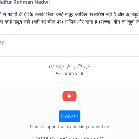
Saifur Rahman Nadwi
ों ने गवाही दी है कि उसके सिवा कोई माबूद क़ाबिले परसतिश नहीं है और वह ख़
ा कोई माबूद नहीं (वही हर चीज़ पर) ग़ालिब और दाना है (सच्चा) दीन तो ख़ुद
ry
ायम है कि उसके सिवा कोई पूज्य नहीं है, इसी प्रकार फ़रिश्ते और ज्ञानी लोग भी (
١٨
:
٣
آل عمران
القرآن الكريم
-
Ali 'Imran
3
:
18
Donate
Please support us by making a donation
2026
QuranO.com
- Quran O