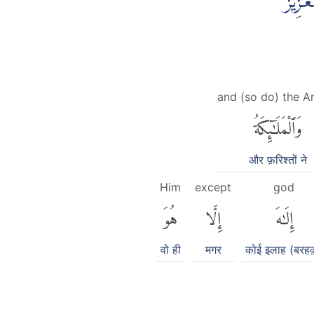
عَزِيْزُ
and (so do) the A
وَٱلْمَلَٰٓئِكَةُ
और फ़रिश्तों ने
Him
except
god
إِلَٰهَ
إِلَّا
هُوَ
वो ही
मगर
कोई इलाह (बरहक