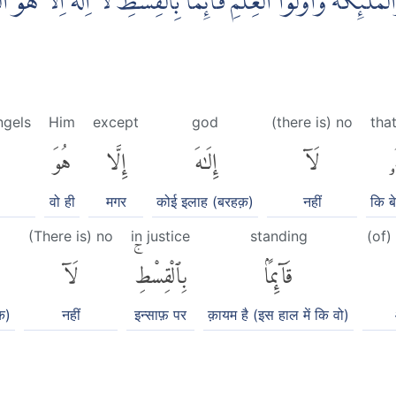
َالْمَلٰۤىِٕكَةُ وَاُولُوا الْعِلْمِ قَاۤىِٕمًاۢ بِالْقِسْطِۗ لَآ اِلٰهَ اِلَّا هُوَ الْ
ngels
Him
except
god
(there is) no
tha
ُۥ
لَآ
إِلَٰهَ
إِلَّا
هُوَ
वो ही
मगर
कोई इलाह (बरहक़)
नहीं
कि ब
(There is) no
in justice
standing
(of)
قَآئِمًۢا
بِٱلْقِسْطِۚ
لَآ
़)
नहीं
इन्साफ़ पर
क़ायम है (इस हाल में कि वो)