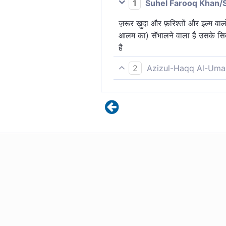
1
Suhel Farooq Khan/
ज़रूर ख़ुदा और फ़रिश्तों और इल्म वाल
आलम का) सॅभालने वाला है उसके सिव
है
2
Azizul-Haqq Al-Uma
अल्लाह साक्षी है, जो न्याय के साथ क़
नहीं। वह प्रभुत्वशाली, तत्वज्ञ है।