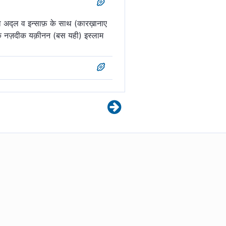
ुदा अद्ल व इन्साफ़ के साथ (कारख़ानाए
ा के नज़दीक यक़ीनन (बस यही) इस्लाम
साक्षी हैं) कि उसके सिवा कोई पूज्य