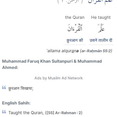
عَلَّمَ الْقُرْاٰنَۗ
the Quran
He taught
عَلَّمَ
ٱلْقُرْءَانَ
क़ुरआन की
उसने तालीम दी
'allama alqur
a
n
a
(
)
ar-Raḥmān 55:2
Muhammad Faruq Khan Sultanpuri & Muhammad
Ahmed:
Ads by Muslim Ad Network
क़ुरआन सिखाया;
English Sahih:
Taught the Quran, (
)
[55] Ar-Rahman : 2