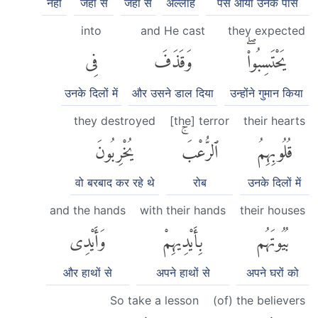
नहीं
जहाँ से
जहाँ से
अल्लाह
पस आया उनके पास
into
and He cast
they expected
يَحْتَسِبُوا۟ۖ
وَقَذَفَ
فِى
उनके दिलों में
और उसने डाल दिया
उन्होंने गुमान किया
they destroyed
[the] terror
their hearts
قُلُوبِهِمُ
ٱلرُّعْبَۚ
يُخْرِبُونَ
वो बरबाद कर रहे थे
रोब
उनके दिलों में
and the hands
with their hands
their houses
بُيُوتَهُم
بِأَيْدِيهِمْ
وَأَيْدِى
और हाथों से
अपने हाथों से
अपने घरों को
So take a lesson
(of) the believers