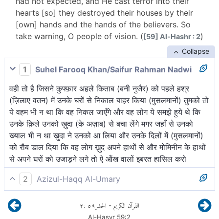
had not expected, and He cast terror into their
hearts [so] they destroyed their houses by their
[own] hands and the hands of the believers. So
take warning, O people of vision. (
)
[59] Al-Hashr : 2
Collapse
1
Suhel Farooq Khan/Saifur Rahman Nadwi
वही तो है जिसने कुफ्फ़ार अहले किताब (बनी नुजैर) को पहले हश्र
(ज़िलाए वतन) में उनके घरों से निकाल बाहर किया (मुसलमानों) तुमको तो
ये वहम भी न था कि वह निकल जाएँगे और वह लोग ये समझे हुये थे कि
उनके क़िले उनको ख़ुदा (के अज़ाब) से बचा लेंगे मगर जहाँ से उनको
ख्याल भी न था ख़ुदा ने उनको आ लिया और उनके दिलों में (मुसलमानों)
को रौब डाल दिया कि वह लोग ख़ुद अपने हाथों से और मोमिनीन के हाथों
से अपने घरों को उजाड़ने लगे तो ऐ ऑंख वालों इबरत हासिल करो
2
Azizul-Haqq Al-Umary
वही है, जिसने अह्ले किताब में से काफ़िरों को उनके घरों से पहले ही
٢
:
٥٩
الحشر
القرآن الكريم
-
आक्रमण में निकाल दिया। तुमने नहीं समझा था कि वे निकल जायेंगे और
Al-Hasyr
59
:
2