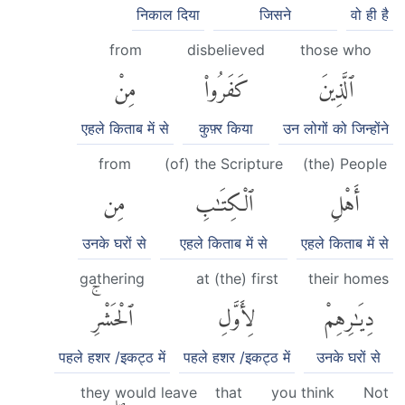
निकाल दिया
जिसने
वो ही है
from
disbelieved
those who
ٱلَّذِينَ
كَفَرُوا۟
مِنْ
एहले किताब में से
कुफ़्र किया
उन लोगों को जिन्होंने
from
(of) the Scripture
(the) People
أَهْلِ
ٱلْكِتَٰبِ
مِن
उनके घरों से
एहले किताब में से
एहले किताब में से
gathering
at (the) first
their homes
دِيَٰرِهِمْ
لِأَوَّلِ
ٱلْحَشْرِۚ
पहले हशर /इकट्ठ में
पहले हशर /इकट्ठ में
उनके घरों से
they would leave
that
you think
Not