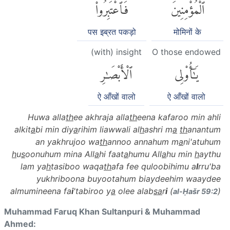
ٱلْمُؤْمِنِينَ
فَٱعْتَبِرُوا۟
पस इब्रत पकड़ो
मोमिनों के
(with) insight
O those endowed
يَٰٓأُو۟لِى
ٱلْأَبْصَٰرِ
ऐ आँखों वालो
ऐ आँखों वालो
Huwa alla
th
ee akhraja alla
th
eena kafaroo min ahli
alkit
a
bi min diy
a
rihim liawwali al
h
ashri m
a
th
anantum
an yakhrujoo wa
th
annoo annahum m
a
ni'atuhum
h
u
s
oonuhum mina All
a
hi faat
a
humu All
a
hu min
h
aythu
lam ya
h
tasiboo waqa
th
afa fee quloobihimu a
l
rru'ba
yukhriboona buyootahum biaydeehim waaydee
almumineena fa
i
'tabiroo y
a
olee alab
sa
r
i
(
)
al-Ḥašr 59:2
Muhammad Faruq Khan Sultanpuri & Muhammad
Ahmed: