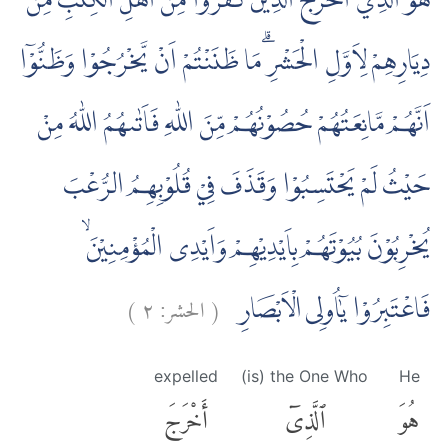
هُوَ الَّذِيْٓ اَخْرَجَ الَّذِيْنَ كَفَرُوْا مِنْ اَهْلِ الْكِتٰبِ مِنْ
دِيَارِهِمْ لِاَوَّلِ الْحَشْرِۗ مَا ظَنَنْتُمْ اَنْ يَّخْرُجُوْا وَظَنُّوْٓا
اَنَّهُمْ مَّانِعَتُهُمْ حُصُوْنُهُمْ مِّنَ اللّٰهِ فَاَتٰىهُمُ اللّٰهُ مِنْ
حَيْثُ لَمْ يَحْتَسِبُوْا وَقَذَفَ فِيْ قُلُوْبِهِمُ الرُّعْبَ
يُخْرِبُوْنَ بُيُوْتَهُمْ بِاَيْدِيْهِمْ وَاَيْدِى الْمُؤْمِنِيْنَۙ
)
٢
الحشر:
(
فَاعْتَبِرُوْا يٰٓاُولِى الْاَبْصَارِ
expelled
(is) the One Who
He
هُوَ
ٱلَّذِىٓ
أَخْرَجَ