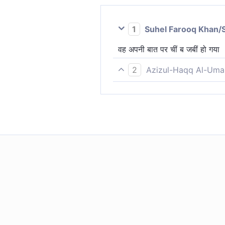
1
Suhel Farooq Khan/
वह अपनी बात पर चीं ब जबीं हो गया
2
Azizul-Haqq Al-Uma
(नबी ने) त्योरी चढ़ाई तथा मुँह फेर ल