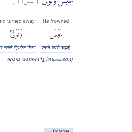
عَبَسَ وَتَوَلّٰىٓۙ
nd turned away
He frowned
عَبَسَ
وَتَوَلَّىٰٓ
र उसने मुँह फेर लिया
उसने तेवरी चढ़ाई
'abasa watawall
a
(
)
ʿAbasa 80:1
Collapse