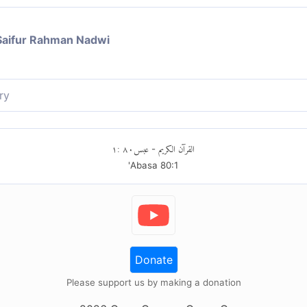
Saifur Rahman Nadwi
ry
िया।
١
:
٨٠
عبس
القرآن الكريم
-
'Abasa
80
:
1
Donate
Please support us by making a donation