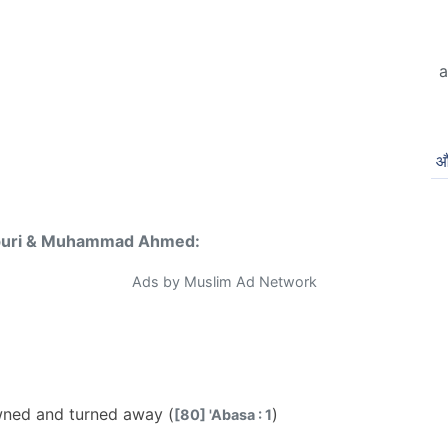
a
औ
puri & Muhammad Ahmed:
Ads by Muslim Ad Network
rowned and turned away (
)
[80] 'Abasa : 1