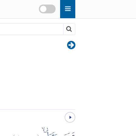
)
١
عبس:
(