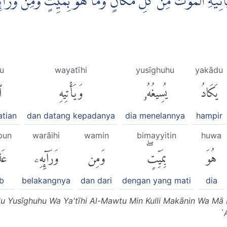
يَأْتِيْهِ الْمَوْتُ مِنْ كُلِّ مَكَانٍ وَّمَا هُوَ بِمَيِّتٍۗ وَمِنْ وَّرَا
u
wayatīhi
yusīghuhu
yakādu
يَكَادُ
يُسِيغُهُۥ
وَيَأْتِيهِ
ٱ
tian
dan datang kepadanya
dia menelannya
hampir
bun
warāihi
wamin
bimayyitin
huwa
هُوَ
بِمَيِّتٍۖ
وَمِن
وَرَآئِهِۦ
عَ
b
belakangnya
dan dari
dengan yang mati
dia
u Yusīghuhu Wa Ya'tīhi Al-Mawtu Min Kulli Makānin Wa Mā 
`