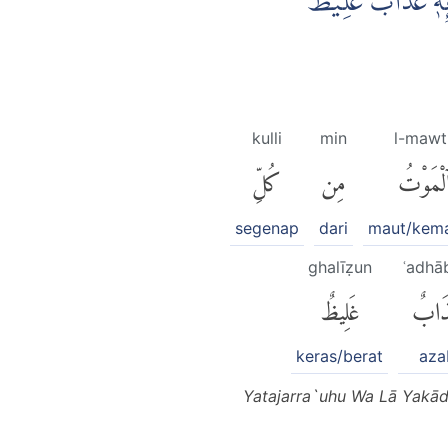
ۤىِٕهٖ عَذَابٌ غَلِيْظٌ
kulli
min
l-mawt
لْمَوْتُ
مِن
كُلِّ
segenap
dari
maut/kema
ghalīẓun
ʿadhā
ذَابٌ
غَلِيظٌ
keras/berat
aza
Yatajarra`uhu Wa Lā Yakād