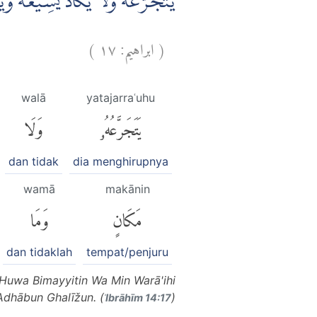
يَّتَجَرَّعُهٗ وَلَا يَكَادُ يُسِيْغُهٗ وَ
)
١٧
ابراهيم:
(
walā
yatajarraʿuhu
يَتَجَرَّعُهُۥ
وَلَا
dan tidak
dia menghirupnya
wamā
makānin
مَكَانٍ
وَمَا
dan tidaklah
tempat/penjuru
Huwa Bimayyitin Wa Min Warā'ihi
Adhābun Ghalīžun. (
)
ʾIbrāhīm 14:17