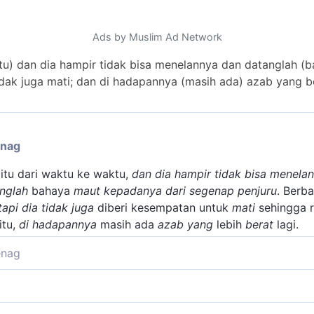
Ads by Muslim Ad Network
itu) dan dia hampir tidak bisa menelannya dan datanglah (
idak juga mati; dan di hadapannya (masih ada) azab yang be
enag
itu dari waktu ke waktu,
dan dia hampir tidak bisa menela
nglah
bahaya
maut kepadanya dari segenap penjuru
. Berb
tapi dia tidak juga
diberi kesempatan untuk
mati
sehingga r
itu,
di hadapannya
masih ada
azab yang
lebih
berat
lagi.
enag
menggambarkan betapa berat siksaan yang akan diterima ata
saan dengan api neraka yang amat panas, mereka diberi min