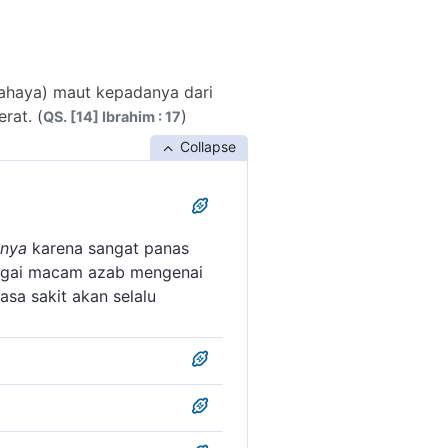
bahaya) maut kepadanya dari
rat. (
)
QS. [14] Ibrahim : 17
Collapse
nnya
karena sangat panas
agai macam azab mengenai
asa sakit akan selalu
u diderita umat yang zalim
um yang kotor seperti nanah,