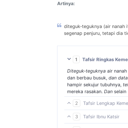
Artinya:
diteguk-teguknya (air nanah 
segenap penjuru, tetapi dia t
1
Tafsir Ringkas Kem
Diteguk-teguknya
air nanah 
dan berbau busuk,
dan data
hampir sekujur tubuhnya,
te
mereka rasakan.
Dan
selain 
2
Tafsir Lengkap Kem
Dalam ayat ini, Allah swt 
3
Tafsir Ibnu Katsir
di akhirat kelak, yaitu sik
Firman Allah Swt.: