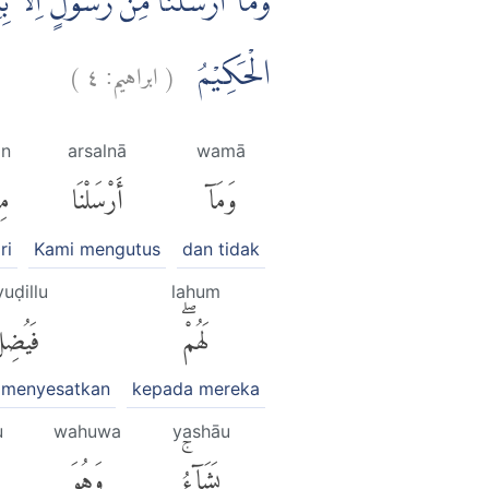
وَمَآ اَرْسَلْنَا مِنْ رَّسُوْلٍ اِلَّا بِلِ
)
٤
ابراهيم:
(
الْحَكِيْمُ
in
arsalnā
wamā
وَمَآ
أَرْسَلْنَا
مِ
ri
Kami mengutus
dan tidak
yuḍillu
lahum
لَهُمْۖ
فَيُضِل
 menyesatkan
kepada mereka
u
wahuwa
yashāu
يَشَآءُۚ
وَهُوَ