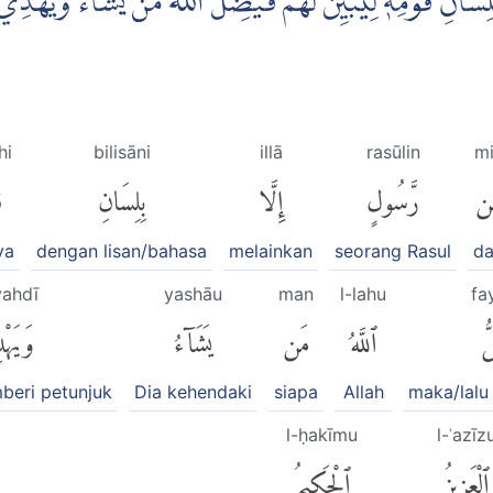
سَانِ قَوْمِهٖ لِيُبَيِّنَ لَهُمْ ۗفَيُضِلُّ اللّٰهُ مَنْ يَّشَاۤءُ وَيَهْدِيْ 
hi
bilisāni
illā
rasūlin
m
ن
رَّسُولٍ
إِلَّا
بِلِسَانِ
ق
ya
dengan lisan/bahasa
melainkan
seorang Rasul
da
ahdī
yashāu
man
l-lahu
fa
ُّ
ٱللَّهُ
مَن
يَشَآءُ
وَيَه
beri petunjuk
Dia kehendaki
siapa
Allah
maka/lalu
l-ḥakīmu
l-ʿazīz
ٱلْعَزِيزُ
ٱلْحَكِيمُ