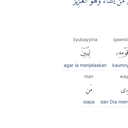
مَنْ يَّشَاۤءُ ۗوَهُوَ الْعَزِيْزُ
liyubayyina
qawmi
َوْمِهِۦ
لِيُبَيِّنَ
agar ia menjelaskan
kaumn
man
way
ْدِى
مَن
siapa
dan Dia mem