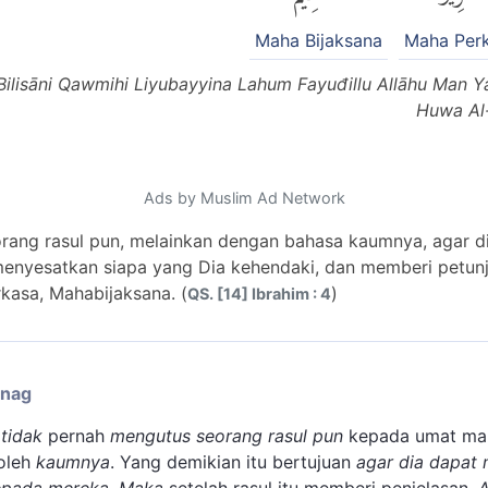
Maha Bijaksana
Maha Per
ā Bilisāni Qawmihi Liyubayyina Lahum Fayuđillu Allāhu Man
Huwa Al-
Ads by Muslim Ad Network
rang rasul pun, melainkan dengan bahasa kaumnya, agar d
enyesatkan siapa yang Dia kehendaki, dan memberi petun
kasa, Mahabijaksana. (
)
QS. [14] Ibrahim : 4
enag
tidak
pernah
mengutus seorang rasul pun
kepada umat ma
oleh
kaumnya
. Yang demikian itu bertujuan
agar dia dapat