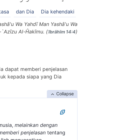
kasa
dan Dia
Dia kehendaki
 Yashā'u Wa Yahdī Man Yashā'u Wa
`Azīzu Al-Ĥakīmu. (
)
ʾIbrāhīm 14:4
ia dapat memberi penjelasan
juk kepada siapa yang Dia
Collapse
nusia,
melainkan dengan
 memberi penjelasan
tentang