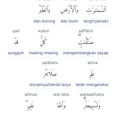
ٱلسَّمَٰوَٰتِ
وَٱلْأَرْضِ
وَٱلطَّيْرُ
dan burung
dan bumi
langit(jamak)
qad
kullun
ṣāffātin
صَٰٓفَّٰتٍۖ
كُلٌّ
قَدْ
sungguh
masing-masing
mengembangkan sayap
ṣalātahu
ʿalima
عَلِمَ
صَلَاتَهُۥ
sholatnya/berdo'anya
telah mengetahui
ʿalīmun
wal-lahu
watasbīḥahu
وَتَسْبِيحَهُۥۗ
وَٱللَّهُ
عَلِيمٌۢ