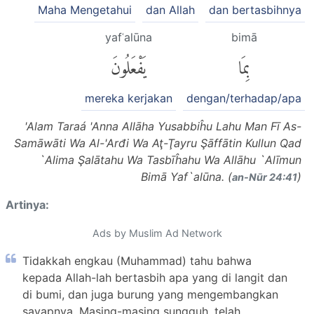
Maha Mengetahui
dan Allah
dan bertasbihnya
yafʿalūna
bimā
بِمَا
يَفْعَلُونَ
mereka kerjakan
dengan/terhadap/apa
'Alam Taraá 'Anna Allāha Yusabbiĥu Lahu Man Fī As-
Samāwāti Wa Al-'Arđi Wa Aţ-Ţayru Şāffātin Kullun Qad
`Alima Şalātahu Wa Tasbīĥahu Wa Allāhu `Alīmun
Bimā Yaf`alūna. (
)
an-Nūr 24:41
Artinya:
Ads by Muslim Ad Network
Tidakkah engkau (Muhammad) tahu bahwa
kepada Allah-lah bertasbih apa yang di langit dan
di bumi, dan juga burung yang mengembangkan
sayapnya. Masing-masing sungguh, telah