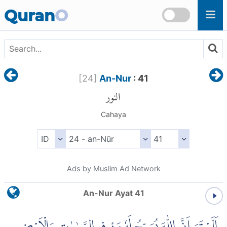
Skip to main content
Quran
O
[
24
]
An-Nur
: 41
النور
Cahaya
Ads by Muslim Ad Network
An-Nur Ayat 41