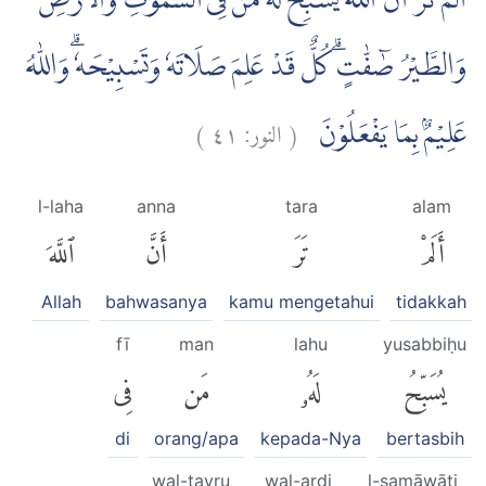
اَلَمْ تَرَ اَنَّ اللّٰهَ يُسَبِّحُ لَهٗ مَنْ فِى السَّمٰوٰتِ وَالْاَرْضِ
وَالطَّيْرُ صٰۤفّٰتٍۗ كُلٌّ قَدْ عَلِمَ صَلَاتَهٗ وَتَسْبِيْحَهٗۗ وَاللّٰهُ
)
٤١
النور:
(
عَلِيْمٌۢ بِمَا يَفْعَلُوْنَ
l-laha
anna
tara
alam
أَلَمْ
تَرَ
أَنَّ
ٱللَّهَ
Allah
bahwasanya
kamu mengetahui
tidakkah
fī
man
lahu
yusabbiḥu
يُسَبِّحُ
لَهُۥ
مَن
فِى
di
orang/apa
kepada-Nya
bertasbih
wal-ṭayru
wal-arḍi
l-samāwāti